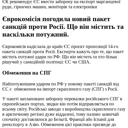
ЄК рекомендує ЄС ввести заборону на експорт марганцевої
руди, гірничих машин, моніторів та електроніки
Єврокомісія погодила новий пакет
санкцій проти Росії. Що він містить та
наскільки потужний.
Єврокомісія надіслала до країн ЄС проєкт пропозиції 14-го
пакета санкцій проти Росії. Експерти кажуть про те, що пакет
містить потужні удари по РФ. Що він містить та хто більш
рішучий у санкційній політиці: ЄС чи США.
Обмеження на СПГ
Найпотужнішим ударом по РФ у новому пакеті санкцій від
ЄС є обмеження на імпорт скрапленого газу (СПГ) з Росії.
У пакеті заплановано заборону перевалки російського СПГ в
європейських портах, звідки він потім відправляється по
всьому світу. Російські заводи з виробництва скрапленого газу
в арктичному регіоні дуже віддалені, тому паливо зазвичай
спочатку доставлялося до Бельгії, Франції або Іспанії для
реекспорту в Азію. Обмеження цієї практики призведе до