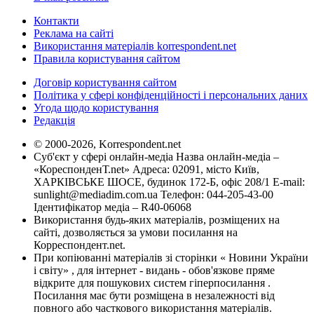
Контакти
Реклама на сайті
Використання матеріалів korrespondent.net
Правила користування сайтом
Договір користування сайтом
Політика у сфері конфіденційності і персональних даних
Угода щодо користування
Редакція
© 2000-2026, Korrespondent.net
Суб'єкт у сфері онлайн-медіа Назва онлайн-медіа –
«КореспонденТ.net» Адреса: 02091, місто Київ,
ХАРКІВСЬКЕ ШОСЕ, будинок 172-Б, офіс 208/1 E-mail:
sunlight@mediadim.com.ua
Телефон: 044-205-43-00
Ідентифікатор медіа – R40-06068
Використання будь-яких матеріалів, розміщених на
сайті, дозволяється за умови посилання на
Корреспондент.net.
При копіюванні матеріалів зі сторінки « Новини України
і світу» , для інтернет - видань - обов'язкове пряме
відкрите для пошукових систем гіперпосилання .
Посилання має бути розміщена в незалежності від
повного або часткового використання матеріалів.