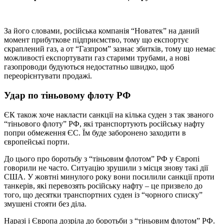
За його словами, російська компанія “Новатек” на даний
момент прибуткове підприємство, тому що експортує
скраплений газ, а от “Газпром” зазнає збитків, тому що немає
можливості експортувати газ старими трубами, а нові
газопроводи будуються недостатньо швидко, щоб
переорієнтувати продажі.
Удар по тіньовому флоту РФ
ЄК також хоче накласти санкції на кілька суден з так званого
“тіньового флоту” РФ, які транспортують російську нафту
попри обмеження ЄС. Їм буде заборонено заходити в
європейські порти.
До цього про боротьбу з “тіньовим флотом” РФ у Європі
говорили не часто. Ситуацію зрушили з місця знову такі дії
США. У жовтні минулого року вони посилили санкції проти
танкерів, які перевозять російську нафту – це призвело до
того, що десятки транспортних суден із “чорного списку”
змушені стояти без діла.
Наразі і Європа дозріла до боротьби з “тіньовим флотом” РФ.