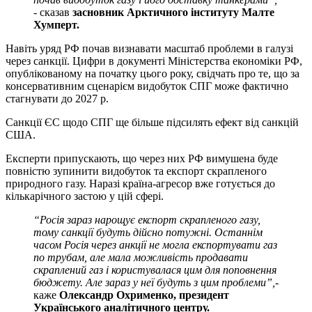
-
сказав
засновник Арктичного інституту Малте
Хумперт.
Навіть уряд РФ почав визнавати масштаб проблеми в галузі
через санкції. Цифри в документі Міністерства економіки РФ,
опублікованому на початку цього року, свідчать про те, що за
консервативним сценарієм видобуток СПГ може фактично
стагнувати до 2027 р.
Санкції ЄС щодо СПГ ще більше підсилять ефект від санкцій
США.
Експерти припускають, що через них РФ вимушена буде
повністю зупинити видобуток та експорт скрапленого
природного газу. Наразі країна-агресор вже готується до
кількарічного застою у цій сфері.
“Росія зараз нарощує експорт скрапленого газу,
тому санкції будуть дійсно потужні. Останнім
часом Росія через анкції не могла експортувати газ
по трубам, але мала можливість продавати
скраплений газ і користувалася цим для поповнення
бюджету. Але зараз у неї будуть з цим проблеми”,
-
каже
Олександр Охрименко, президент
Українського аналітичного центру.