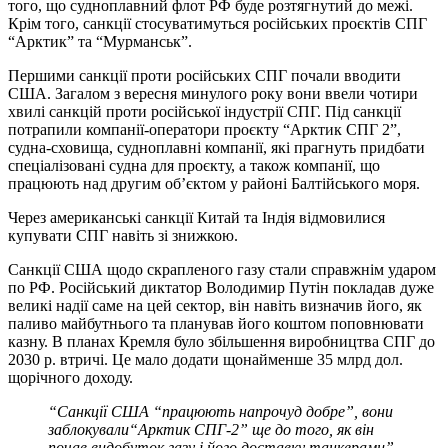
того, що судноплавний флот РФ буде розтягнутий до межі.
Крім того, санкції стосуватимуться російських проєктів СПГ
“Арктик” та “Мурманськ”.
Першими санкції проти російських СПГ почали вводити
США. Загалом з вересня минулого року вони ввели чотири
хвилі санкцій проти російської індустрії СПГ. Під санкції
потрапили компанії-оператори проєкту “Арктик СПГ 2”,
судна-сховища, судноплавні компанії, які прагнуть придбати
спеціалізовані судна для проєкту, а також компанії, що
працюють над другим об’єктом у районі Балтійського моря.
Через американські санкції Китай та Індія відмовилися
купувати СПГ навіть зі знижкою.
Санкції США щодо скрапленого газу стали справжнім ударом
по РФ. Російський диктатор Володимир Путін покладав дуже
великі надії саме на цей сектор, він навіть визначив його, як
паливо майбутнього та планував його коштом поповнювати
казну. В планах Кремля було збільшення виробництва СПГ до
2030 р. втричі. Це мало додати щонайменше 35 млрд дол.
щорічного доходу.
“Санкції США “працюють напрочуд добре”, вони
заблокували
“Арктик СПГ-2” ще до того, як він
почав видобуток газу і його доставку танкерами”,