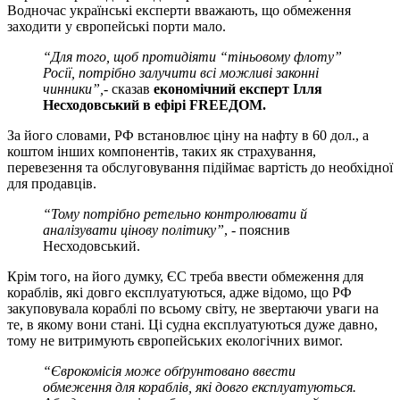
Водночас українські експерти вважають, що обмеження
заходити у європейські порти мало.
“Для того, щоб протидіяти “тіньовому флоту”
Росії, потрібно залучити всі можливі законні
чинники”,
- сказав
економічний експерт Ілля
Несходовський в ефірі FREEДОМ.
За його словами, РФ встановлює ціну на нафту в 60 дол., а
коштом інших компонентів, таких як страхування,
перевезення та обслуговування підіймає вартість до необхідної
для продавців.
“Тому потрібно ретельно контролювати й
аналізувати цінову політику”
, - пояснив
Несходовський.
Крім того, на його думку, ЄС треба ввести обмеження для
кораблів, які довго експлуатуються, адже відомо, що РФ
закуповувала кораблі по всьому світу, не звертаючи уваги на
те, в якому вони стані. Ці судна експлуатуються дуже давно,
тому не витримують європейських екологічних вимог.
“Єврокомісія може обґрунтовано ввести
обмеження для кораблів, які довго експлуатуються.