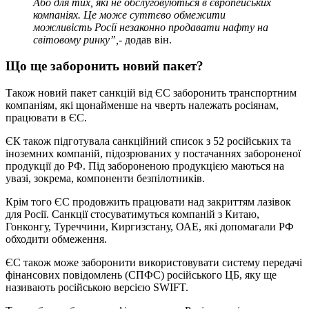
Або для тих, які не обслуговуються в європейських
компаніях. Це може суттєво обмежити
можливість Росії незаконно продавати нафту на
світовому ринку”,
- додав він.
Що ще заборонить новий пакет?
Також новий пакет санкцій від ЄС заборонить транспортним
компаніям, які щонайменше на чверть належать росіянам,
працювати в ЄС.
ЄК також підготувала санкційний список з 52 російських та
іноземних компаній, підозрюваних у постачаннях забороненої
продукції до РФ. Під забороненою продукцією маються на
увазі, зокрема, компоненти безпілотників.
Крім того ЄС продовжить працювати над закриттям лазівок
для Росії. Санкції стосуватимуться компаній з Китаю,
Гонконгу, Туреччини, Киргизстану, ОАЕ, які допомагали РФ
обходити обмеження.
ЄС також може заборонити використовувати систему передачі
фінансових повідомлень (СПФС) російського ЦБ, яку ще
називають російською версією SWIFT.