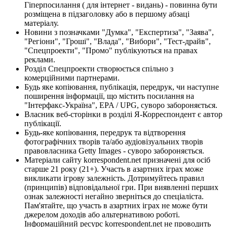
Гіперпосилання ( для інтернет - видань) - повинна бути
розміщена в підзаголовку або в першому абзаці
матеріалу.
Новини з позначками "Думка", "Експертиза", "Заява",
"Регіони", "Гроші", "Влада", "Вибори", "Тест-драйв",
"Спецпроекти", "Промо" публікуються на правах
реклами.
Розділ Спецпроекти створюється спільно з
комерційними партнерами.
Будь яке копіювання, публікація, передрук, чи наступне
поширення інформації, що містить посилання на
"Інтерфакс-Україна", EPA / UPG, суворо забороняється.
Власник веб-сторінки в розділі Я-Корреспондент є автор
публікації.
Будь-яке копіювання, передрук та відтворення
фотографічних творів та/або аудіовізуальних творів
правовласника Getty Images - суворо забороняється.
Матеріали сайту korrespondent.net призначені для осіб
старше 21 року (21+). Участь в азартних іграх може
викликати ігрову залежність. Дотримуйтесь правил
(принципів) відповідальної гри. При виявленні перших
ознак залежності негайно зверніться до спеціаліста.
Пам'ятайте, що участь в азартних іграх не може бути
джерелом доходів або альтернативою роботі.
Інформаційний ресурс korrespondent.net не проводить