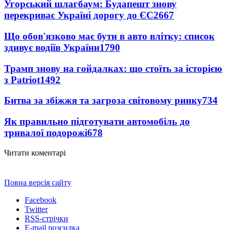
Угорський шлагбаум: Будапешт знову
перекриває Україні дорогу до ЄС
2667
Що обов'язково має бути в авто влітку: список
здивує водіїв України
1790
Трамп знову на гойдалках: що стоїть за історією
з Patriot
1492
Битва за збіжжя та загроза світовому ринку
734
Як правильно підготувати автомобіль до
тривалої подорожі
678
Читати коментарі
Повна версія сайту
Facebook
Twitter
RSS-стрічки
E-mail розсилка