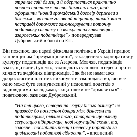
втрачає свій блиск, а й обертається практично
повною протилежністю. Замість того, щоб
оформити "новий громадський договір держави з
бізнесом", як пише головний ініціатор, такий закон
насправді допоможе законсервувати поточну
податкову систему і її конкретних виконавців -
азаровських податківців",
- попереджував
Дубровський в блозі на ЕП.
Він пояснює, що наразі фіскальна політика в Україні працює
за принципом "презумпції вини", закладеним у корпоративну
культуру податківців ще за Азарова. Мовляв, податківців
вчать, що вони, буцімто, захищають суспільні інтереси проти
хижих та жадібних підприємців. І як би не намагався
добросовісний платник виконувати законодавство, він все
одно може бути звинувачений у недоплаті податків з
відповідними наслідками, якщо тільки не "домовиться" з
податковою, зазначає Дубровський.
"На тлі цього, створення "клубу білого бізнесу" не
призведе до посилення довіри між бізнесом та
податківцями, більше того, створить ще більшу
сегрегацію підприємців, нові корупційні схеми, та,
головне - послабить позиції бізнесу у боротьбі за
цивілізовані податкові відносини"
, - впевнений