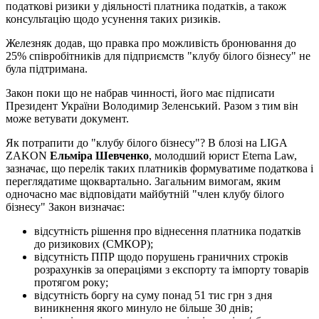
податкові ризики у діяльності платника податків, а також
консультацію щодо усунення таких ризиків.
Железняк додав, що правка про можливість бронювання до
25% співробітників для підприємств "клубу білого бізнесу" не
була підтримана.
Закон поки що не набрав чинності, його має підписати
Президент України Володимир Зеленський. Разом з тим він
може ветувати документ.
Як потрапити до "клубу білого бізнесу"? В блозі на LIGA
ZAKON
Ельміра Шевченко
, молодший юрист Eterna Law,
зазначає, що перелік таких платників формуватиме податкова і
переглядатиме щоквартально. Загальним вимогам, яким
одночасно має відповідати майбутній "член клубу білого
бізнесу" Закон визначає:
відсутність рішення про віднесення платника податків
до ризикових (СМКОР);
відсутність ППР щодо порушень граничних строків
розрахунків за операціями з експорту та імпорту товарів
протягом року;
відсутність боргу на суму понад 51 тис грн з дня
виникнення якого минуло не більше 30 днів;