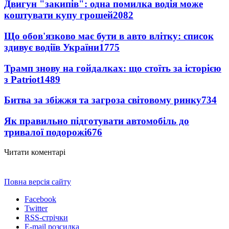
Двигун "закипів": одна помилка водія може
коштувати купу грошей
2082
Що обов'язково має бути в авто влітку: список
здивує водіїв України
1775
Трамп знову на гойдалках: що стоїть за історією
з Patriot
1489
Битва за збіжжя та загроза світовому ринку
734
Як правильно підготувати автомобіль до
тривалої подорожі
676
Читати коментарі
Повна версія сайту
Facebook
Twitter
RSS-стрічки
E-mail розсилка