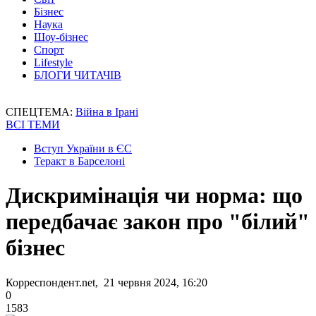
Бізнес
Наука
Шоу-бізнес
Спорт
Lifestyle
БЛОГИ ЧИТАЧІВ
СПЕЦТЕМА:
Війна в Ірані
ВСІ ТЕМИ
Вступ України в ЄС
Теракт в Барселоні
Дискримінація чи норма: що
передбачає закон про "білий"
бізнес
Корреспондент.net, 21 червня 2024, 16:20
0
1583