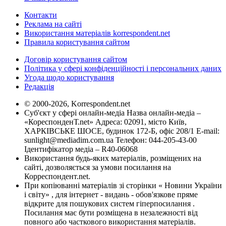
Контакти
Реклама на сайті
Використання матеріалів korrespondent.net
Правила користування сайтом
Договір користування сайтом
Політика у сфері конфіденційності і персональних даних
Угода щодо користування
Редакція
© 2000-2026, Korrespondent.net
Суб'єкт у сфері онлайн-медіа Назва онлайн-медіа –
«КореспонденТ.net» Адреса: 02091, місто Київ,
ХАРКІВСЬКЕ ШОСЕ, будинок 172-Б, офіс 208/1 E-mail:
sunlight@mediadim.com.ua
Телефон: 044-205-43-00
Ідентифікатор медіа – R40-06068
Використання будь-яких матеріалів, розміщених на
сайті, дозволяється за умови посилання на
Корреспондент.net.
При копіюванні матеріалів зі сторінки « Новини України
і світу» , для інтернет - видань - обов'язкове пряме
відкрите для пошукових систем гіперпосилання .
Посилання має бути розміщена в незалежності від
повного або часткового використання матеріалів.