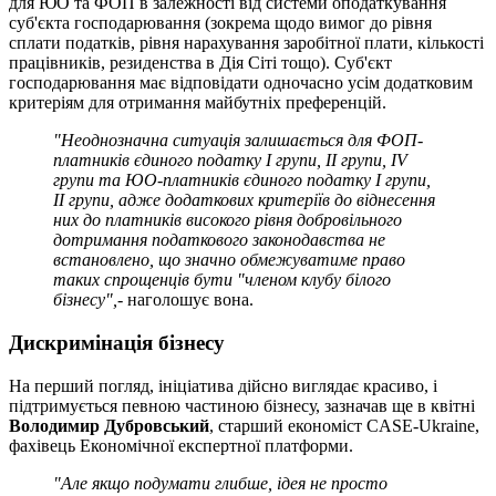
для ЮО та ФОП в залежності від системи оподаткування
суб'єкта господарювання (зокрема щодо вимог до рівня
сплати податків, рівня нарахування заробітної плати, кількості
працівників, резиденства в Дія Сіті тощо). Суб'єкт
господарювання має відповідати одночасно усім додатковим
критеріям для отримання майбутніх преференцій.
"Неоднозначна ситуація залишається для ФОП-
платників єдиного податку І групи, ІІ групи, ІV
групи та ЮО-платників єдиного податку І групи,
ІІ групи, адже додаткових критеріїв до віднесення
них до платників високого рівня добровільного
дотримання податкового законодавства не
встановлено, що значно обмежуватиме право
таких спрощенців бути "членом клубу білого
бізнесу",
- наголошує вона.
Дискримінація бізнесу
На перший погляд, ініціатива дійсно виглядає красиво, і
підтримується певною частиною бізнесу, зазначав ще в квітні
Володимир Дубровський
, старший економіст CASE-Ukraine,
фахівець Економічної експертної платформи.
"Але якщо подумати глибше, ідея не просто