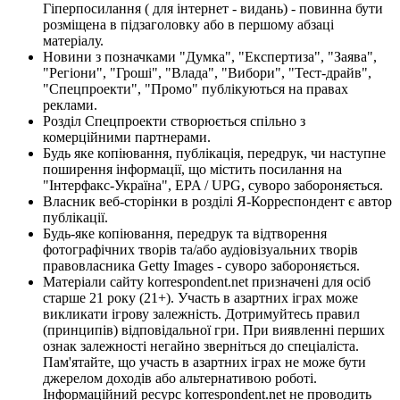
Гіперпосилання ( для інтернет - видань) - повинна бути
розміщена в підзаголовку або в першому абзаці
матеріалу.
Новини з позначками "Думка", "Експертиза", "Заява",
"Регіони", "Гроші", "Влада", "Вибори", "Тест-драйв",
"Спецпроекти", "Промо" публікуються на правах
реклами.
Розділ Спецпроекти створюється спільно з
комерційними партнерами.
Будь яке копіювання, публікація, передрук, чи наступне
поширення інформації, що містить посилання на
"Інтерфакс-Україна", EPA / UPG, суворо забороняється.
Власник веб-сторінки в розділі Я-Корреспондент є автор
публікації.
Будь-яке копіювання, передрук та відтворення
фотографічних творів та/або аудіовізуальних творів
правовласника Getty Images - суворо забороняється.
Матеріали сайту korrespondent.net призначені для осіб
старше 21 року (21+). Участь в азартних іграх може
викликати ігрову залежність. Дотримуйтесь правил
(принципів) відповідальної гри. При виявленні перших
ознак залежності негайно зверніться до спеціаліста.
Пам'ятайте, що участь в азартних іграх не може бути
джерелом доходів або альтернативою роботі.
Інформаційний ресурс korrespondent.net не проводить