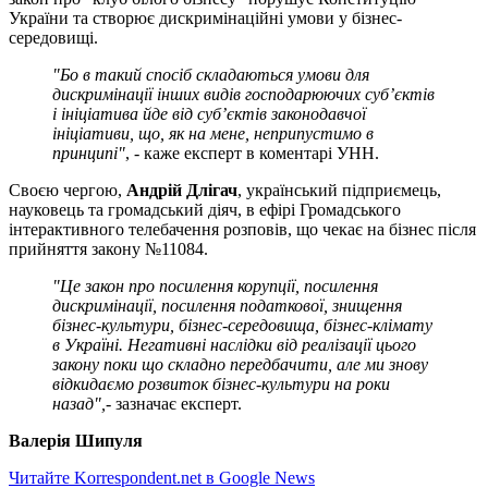
України та створює дискримінаційні умови у бізнес-
середовищі.
"Бо в такий спосіб складаються умови для
дискримінації інших видів господарюючих суб’єктів
і ініціатива йде від суб’єктів законодавчої
ініціативи, що, як на мене, неприпустимо в
принципі"
, - каже експерт в коментарі УНН.
Своєю чергою,
Андрій Длігач
, український підприємець,
науковець та громадський діяч, в ефірі Громадського
інтерактивного телебачення розповів, що чекає на бізнес після
прийняття закону №11084.
"Це закон про посилення корупції, посилення
дискримінації, посилення податкової, знищення
бізнес-культури, бізнес-середовища, бізнес-клімату
в Україні. Негативні наслідки від реалізації цього
закону поки що складно передбачити, але ми знову
відкидаємо розвиток бізнес-культури на роки
назад",
- зазначає експерт.
Валерія Шипуля
Читайте Korrespondent.net в Google News