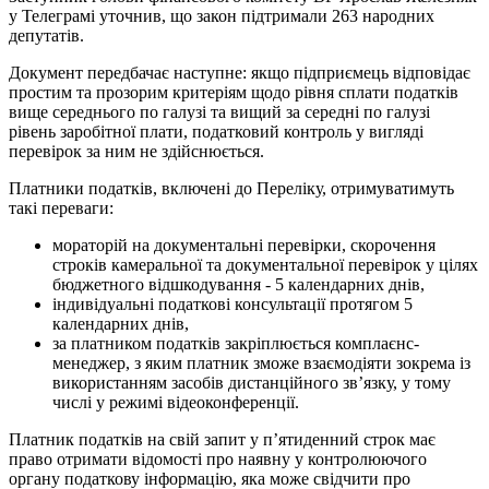
у Телеграмі уточнив, що закон підтримали 263 народних
депутатів.
Документ передбачає наступне: якщо підприємець відповідає
простим та прозорим критеріям щодо рівня сплати податків
вище середнього по галузі та вищий за середні по галузі
рівень заробітної плати, податковий контроль у вигляді
перевірок за ним не здійснюється.
Платники податків, включені до Переліку, отримуватимуть
такі переваги:
мораторій на документальні перевірки, скорочення
строків камеральної та документальної перевірок у цілях
бюджетного відшкодування - 5 календарних днів,
індивідуальні податкові консультації протягом 5
календарних днів,
за платником податків закріплюється комплаєнс-
менеджер, з яким платник зможе взаємодіяти зокрема із
використанням засобів дистанційного зв’язку, у тому
числі у режимі відеоконференції.
Платник податків на свій запит у п’ятиденний строк має
право отримати відомості про наявну у контролюючого
органу податкову інформацію, яка може свідчити про