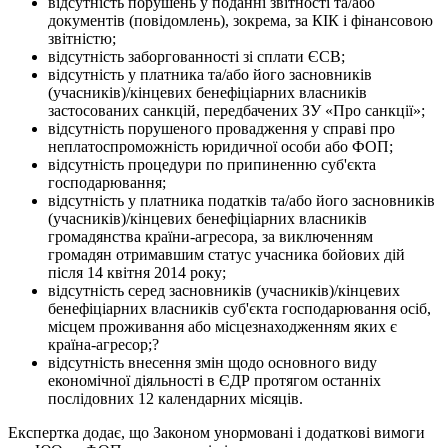
відсутність порушень у поданні звітності та/або
документів (повідомлень), зокрема, за КІК і фінансовою
звітністю;
відсутність заборгованності зі сплати ЄСВ;
відсутність у платника та/або його засновників
(учасників)/кінцевих бенефіціарних власників
застосованих санкцій, передбачених ЗУ «Про санкції»;
відсутність порушеного провадження у справі про
неплатоспроможність юридичної особи або ФОП;
відсутність процедури по припиненню суб'єкта
господарювання;
відсутність у платника податків та/або його засновників
(учасників)/кінцевих бенефіціарних власників
громадянства країни-агресора, за виключенням
громадян отримавшим статус учасника бойових дій
після 14 квітня 2014 року;
відсутність серед засновників (учасників)/кінцевих
бенефіціарних власників суб'єкта господарювання осіб,
місцем проживання або місцезнаходженням яких є
країна-агресор;?
відсутність внесення змін щодо основного виду
економічної діяльності в ЄДР протягом останніх
послідовних 12 календарних місяців.
Експертка додає, що Законом унормовані і додаткові вимоги