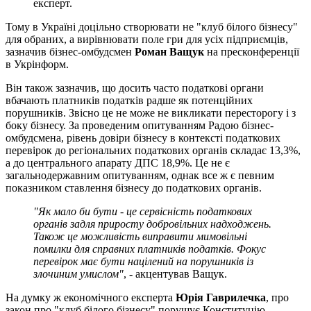
експерт.
Тому в Україні доцільно створювати не "клуб білого бізнесу"
для обраних, а вирівнювати поле гри для усіх підприємців,
зазначив бізнес-омбудсмен
Роман Ващук
на пресконференції
в Укрінформ.
Він також зазначив, що досить часто податкові органи
вбачають платників податків радше як потенційних
порушників. Звісно це не може не викликати пересторогу і з
боку бізнесу. За проведеним опитуванням Радою бізнес-
омбудсмена, рівень довіри бізнесу в контексті податкових
перевірок до регіональних податкових органів складає 13,3%,
а до центрального апарату ДПС 18,9%. Це не є
загальнодержавним опитуванням, однак все ж є певним
показником ставлення бізнесу до податкових органів.
"Як мало би бути - це сервісність податкових
органів задля приросту добровільних надходжень.
Також це можливість виправити мимовільні
помилки для справних платників податків. Фокус
перевірок має бути націлений на порушників із
злочиним умислом"
, - акцентував Ващук.
На думку ж економічного експерта
Юрія Гаврилечка
, про
закон про "клуб білого бізнесу" порушує Конституцію