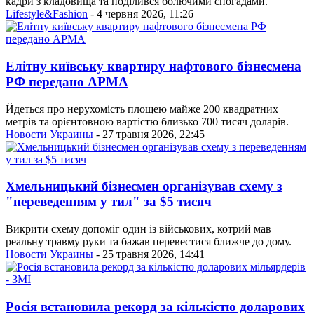
кадри з кладовища та поділився болючими спогадами.
Lifestyle&Fashion
- 4 червня 2026, 11:26
Елітну київську квартиру нафтового бізнесмена
РФ передано АРМА
Йдеться про нерухомість площею майже 200 квадратних
метрів та орієнтовною вартістю близько 700 тисяч доларів.
Новости Украины
- 27 травня 2026, 22:45
Хмельницький бізнесмен організував схему з
"переведенням у тил" за $5 тисяч
Викрити схему допоміг один із військових, котрий мав
реальну травму руки та бажав перевестися ближче до дому.
Новости Украины
- 25 травня 2026, 14:41
Росія встановила рекорд за кількістю доларових