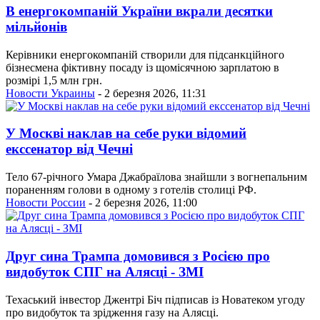
В енергокомпаній України вкрали десятки
мільйонів
Керівники енергокомпаній створили для підсанкційного
бізнесмена фіктивну посаду із щомісячною зарплатою в
розмірі 1,5 млн грн.
Новости Украины
- 2 березня 2026, 11:31
У Москві наклав на себе руки відомий
екссенатор від Чечні
Тело 67-річного Умара Джабраїлова знайшли з вогнепальним
пораненням голови в одному з готелів столиці РФ.
Новости России
- 2 березня 2026, 11:00
Друг сина Трампа домовився з Росією про
видобуток СПГ на Алясці - ЗМІ
Техаський інвестор Джентрі Біч підписав із Новатеком угоду
про видобуток та зрідження газу на Алясці.