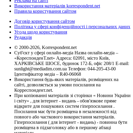
Реклама на сайті
Використання матеріалів korrespondent.net
Правила користування сайтом
Договір користування сайтом
Політика у сфері конфіденційності і персональних даних
Угода щодо користування
Редакція
© 2000-2026, Korrespondent.net
Суб'єкт у сфері онлайн-медіа Назва онлайн-медіа –
«КореспонденТ.net» Адреса: 02091, місто Київ,
ХАРКІВСЬКЕ ШОСЕ, будинок 172-Б, офіс 208/1 E-mail:
sunlight@mediadim.com.ua
Телефон: 044-205-43-00
Ідентифікатор медіа – R40-06068
Використання будь-яких матеріалів, розміщених на
сайті, дозволяється за умови посилання на
Корреспондент.net.
При копіюванні матеріалів зі сторінки « Новини України
і світу» , для інтернет - видань - обов'язкове пряме
відкрите для пошукових систем гіперпосилання .
Посилання має бути розміщена в незалежності від
повного або часткового використання матеріалів.
Гіперпосилання ( для інтернет - видань) - повинна бути
розміщена в підзаголовку або в першому абзаці
матеріалу.