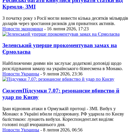
Російські багатії кинулися рятувати статки від
Кремля- ЗМІ
З початку року з Росії могли вивести кілька десятків мільярдів
доларів через зростання ризиків для приватних активів.
Новости экономики
- 16 липня 2026, 17:23
Зеленський уперше прокоментував замах на
Єрмолаєва
Найближчими днями він заслухає додаткові доповіді щодо
розслідування замаху на українського бізнесмена в Монако.
Новости Украины
- 9 липня 2026, 23:36
Сюжет
Підсумки 7.07: резонансне вбивство й
удар по Києву
Іран відновив атаки в Ормузькій протоці - ЗМІ. Вибух у
Монако: в Україні вбили підозрювану. РФ ударила по Києву
балістикою: лунають вибухи. Кореспондент.net виділяє
головні події вчорашнього дня.
Новости Украины
- 8 липня 2026, 06:56