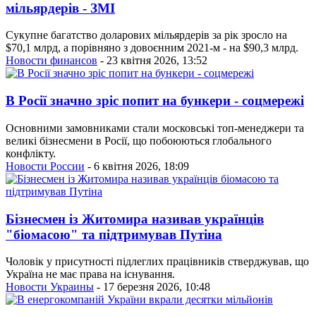
мільярдерів - ЗМІ
Сукупне багатство доларових мільярдерів за рік зросло на
$70,1 млрд, а порівняно з довоєнним 2021-м - на $90,3 млрд.
Новости финансов
- 23 квітня 2026, 13:52
В Росії значно зріс попит на бункери - соцмережі
Основними замовниками стали московські топ-менеджери та
великі бізнесмени в Росії, що побоюються глобального
конфлікту.
Новости России
- 6 квітня 2026, 18:09
Бізнесмен із Житомира називав українців
"біомасою" та підтримував Путіна
Чоловік у присутності підлеглих працівників стверджував, що
Україна не має права на існування.
Новости Украины
- 17 березня 2026, 10:48