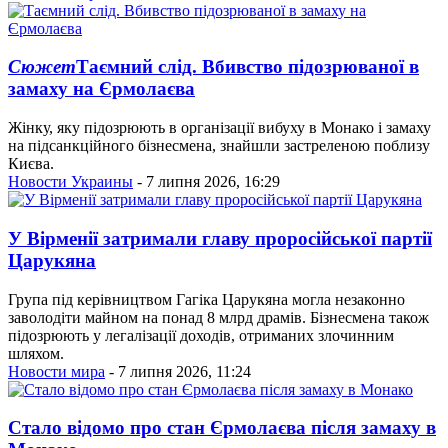
Сюжет
Таємний слід. Вбивство підозрюваної в
замаху на Єрмолаєва
Жінку, яку підозрюють в організації вибуху в Монако і замаху
на підсанкційного бізнесмена, знайшли застреленою поблизу
Києва.
Новости Украины
- 7 липня 2026, 16:29
У Вірменії затримали главу проросійської партії
Царукяна
Група під керівництвом Гагіка Царукяна могла незаконно
заволодіти майном на понад 8 млрд драмів. Бізнесмена також
підозрюють у легалізації доходів, отриманих злочинним
шляхом.
Новости мира
- 7 липня 2026, 11:24
Стало відомо про стан Єрмолаєва після замаху в