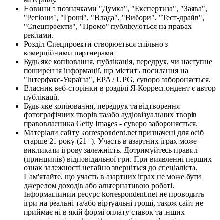
Новини з позначками "Думка", "Експертиза", "Заява",
"Регіони", "Гроші", "Влада", "Вибори", "Тест-драйв",
"Спецпроекти", "Промо" публікуються на правах
реклами.
Розділ Спецпроекти створюється спільно з
комерційними партнерами.
Будь яке копіювання, публікація, передрук, чи наступне
поширення інформації, що містить посилання на
"Інтерфакс-Україна", EPA / UPG, суворо забороняється.
Власник веб-сторінки в розділі Я-Корреспондент є автор
публікації.
Будь-яке копіювання, передрук та відтворення
фотографічних творів та/або аудіовізуальних творів
правовласника Getty Images - суворо забороняється.
Матеріали сайту korrespondent.net призначені для осіб
старше 21 року (21+). Участь в азартних іграх може
викликати ігрову залежність. Дотримуйтесь правил
(принципів) відповідальної гри. При виявленні перших
ознак залежності негайно зверніться до спеціаліста.
Пам'ятайте, що участь в азартних іграх не може бути
джерелом доходів або альтернативою роботі.
Інформаційний ресурс korrespondent.net не проводить
ігри на реальні та/або віртуальні гроші, також сайт не
приймає ні в якій формі оплату ставок та інших