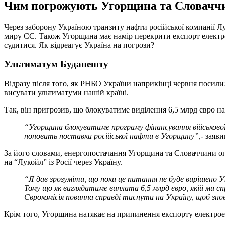
Чим погрожують Угорщина та Словаччина
Через заборону Україною транзиту нафти російської компанії 
миру ЄС. Також Угорщина має намір перекрити експорт електро
судитися. Як відреагує Україна на погрози?
Ультиматум
Будапешт
у
Відразу після того, як РНБО України наприкінці червня посили
висувати ультиматуми нашій країні.
Так, він пригрозив, що блокуватиме виділення 6,5 млрд євро 
“
Угорщина блокуватиме програму фінансування військової
поновить поставки російської нафти в Угорщину”,
- заяв
За його словами, енергопостачання Угорщина та Словаччини оп
на “Лукойл” із Росії через Україну.
“Я дав зрозуміти, що поки це питання не буде вирішено Ук
Тому що як виглядатиме виплата 6,5 млрд євро, якій ми 
Єврокомісія повинна справді тиснути на Україну, щоб зн
Крім того, Угорщина натякає на припинення експорту електроене