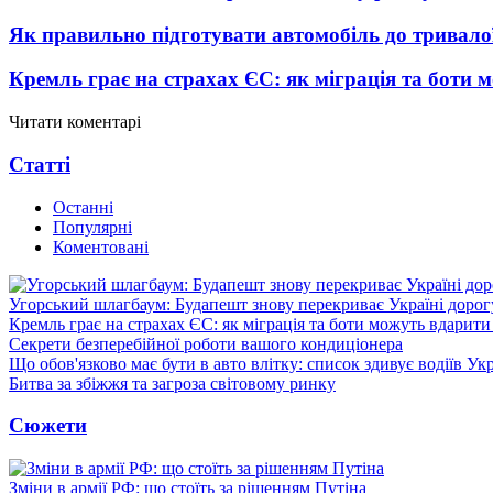
Як правильно підготувати автомобіль до тривало
Кремль грає на страхах ЄС: як міграція та боти 
Читати коментарі
Статті
Останні
Популярні
Коментовані
Угорський шлагбаум: Будапешт знову перекриває Україні дорог
Кремль грає на страхах ЄС: як міграція та боти можуть вдарити
Секрети безперебійної роботи вашого кондиціонера
Що обов'язково має бути в авто влітку: список здивує водіїв Ук
Битва за збіжжя та загроза світовому ринку
Сюжети
Зміни в армії РФ: що стоїть за рішенням Путіна