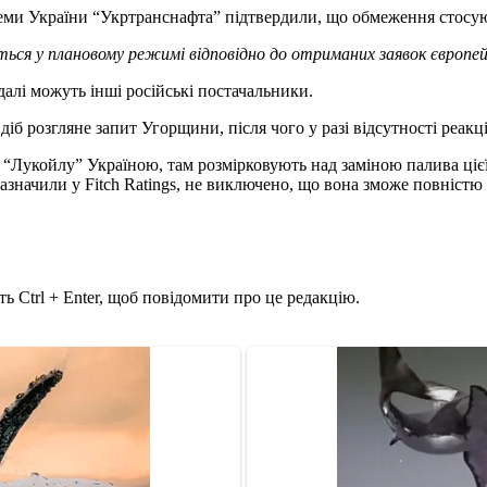
еми України “Укртранснафта” підтвердили, що обмеження стосу
ься у плановому режимі відповідно до отриманих заявок європей
алі можуть інші російські постачальники.
іб розгляне запит Угорщини, після чого у разі відсутності реакц
Лукойлу” Україною, там розмірковують над заміною палива цієї 
зазначили у Fitch Ratings, не виключено, що вона зможе повністю 
ь Ctrl + Enter, щоб повідомити про це редакцію.