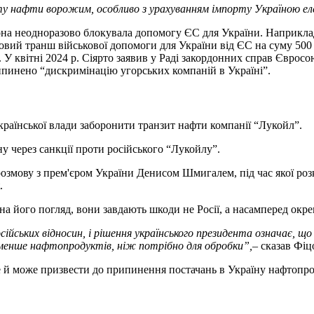
у нафти ворожим, особливо з урахуванням імпорту Україною ел
она неодноразово блокувала допомогу ЄС для України. Наприклад
овий транш військової допомоги для України від ЄС на суму 500 
. У квітні 2024 р. Сіярто заявив у Раді закордонних справ Євро
рипинено “дискримінацію угорських компаній в Україні”.
раїнської влади заборонити транзит нафти компанії “Лукойл”.
 через санкції проти російського “Лукойлу”.
озмову з прем'єром України Денисом Шмигалем, під час якої ро
.
 на його погляд, вони завдають шкоди не Росії, а насамперед окр
ійських відносин, і рішення українського президента означає, щ
 менше нафтопродуктів, ніж потрібно для обробки”,
– сказав Фіц
е й може призвести до припинення постачань в Україну нафтопроду