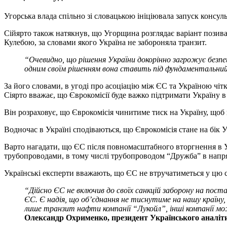
Угорська влада спільно зі словацькою ініціювала запуск консуль
Сійярто також натякнув, що Угорщина розглядає варіант позив
Кулебою, за словами якого Україна не забороняла транзит.
“Очевидно, що рішення України докорінно загрожує безпе
одним своїм рішенням вона ставить під фундаментальни
За його словами, в угоді про асоціацію між ЄС та Україною чіт
Сіярто вважає, що Єврокомісії буде важко підтримати Україну
Він розраховує, що Єврокомісія чинитиме тиск на Україну, щоб
Водночас в Україні сподіваються, що Єврокомісія стане на бік У
Варто нагадати, що ЄС після повномасштабного вторгнення в Ук
трубопроводами, в тому числі трубопроводом “Дружба” в напря
Українські експерти вважають, що ЄС не втручатиметься у цю 
“
Дійсно
ЄС не включив до своїх санкцій заборону на п
ЄС. Є надія, що об’єднання не тиснутиме на нашу країну,
лише транзит нафти компанії
“Лукойл”, інші компанії м
Олександр Охрименко, президент Українського аналіти