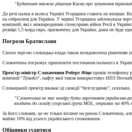
“Будапешт вважає рішення Києва про зупинення транзит
До речі палки в колеса Україні Угорщина ставить не вперше. В
на озброєння для України. У червні Угорщина заблокувала черг
компаній, які є міжнародними спонсорами війни Росії в Україні
розмірі 1,5 млрд євро, призначену для України, доки не буде п
Погрози Братислави
Своєю чергою словацька влада також незадоволена рішенням ук
Словаччина погрожує припинити постачання пального в Україну
Прем'єр-міністр Словаччини Роберт Фіцо
провів телефонну р
компанії “Лукойл”, нафту якої також використовує НПЗ Slovnaft
Словацький прем'єр вважає ці санкції “безглуздими”, оскільки,
“Словаччина не має наміру бути заручником українсько-рос
входить до складу угорської групи MOL, отримає на 40%
За його словами, це не тільки вплине на ринок Словаччини, ал
майже 10% від усього українського споживання.
Об
і
ц
я
нки судитися