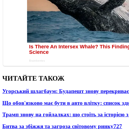
ЧИТАЙТЕ ТАКОЖ
Угорський шлагбаум: Будапешт знову перекриває
Що обов'язково має бути в авто влітку: список зди
Трамп знову на гойдалках: що стоїть за історією з 
Битва за збіжжя та загроза світовому ринку
727