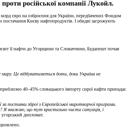
проти російської компанії Лукойл.
5 млрд євро на озброєння для України, передбачених Фондом
 постачання Києву нафтопродуктів. І обидві загрожують
ранзит її нафти до Угорщини та Словаччини, Будапешт почав
у миру. Це відбуватиметься доти, доки Україна не
і приблизно 40–45% словацького імпорту сирої нафти припадає
ї за поставки зброї з Європейської миротворчої програми.
ня? Я вважаю, що тут кристально чиста ситуація, і
в угорський дипломат.
ідновлено.