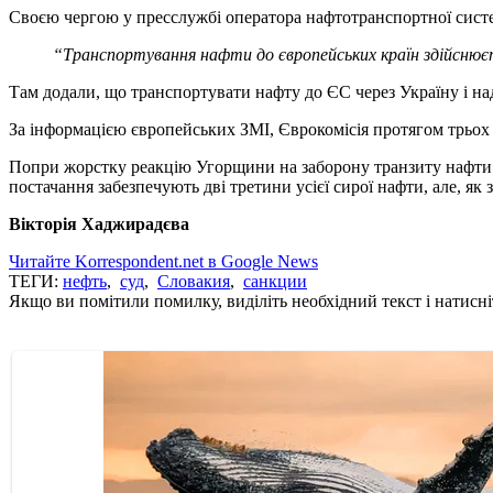
Своєю чергою у пресслужбі оператора нафтотранспортної сист
“Транспортування нафти до європейських країн здійснюєт
Там додали, що транспортувати нафту до ЄС через Україну і над
За інформацією європейських ЗМІ, Єврокомісія протягом трьох д
Попри жорстку реакцію Угорщини на заборону транзиту нафти “
постачання забезпечують дві третини усієї сирої нафти, але, як 
Вікторія Хаджирадєва
Читайте Korrespondent.net в Google News
ТЕГИ:
нефть
,
суд
,
Словакия
,
санкции
Якщо ви помітили помилку, виділіть необхідний текст і натисніт