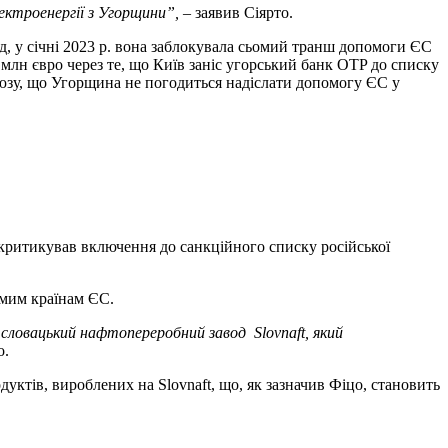
ектроенергії з Угорщини”,
– заявив Сіярто.
, у січні 2023 р. вона заблокувала сьомий транш допомоги ЄС
млн євро через те, що Київ заніс угорський банк OTP до списку
союзу, що Угорщина не погодиться надіслати допомогу ЄС у
зкритикував включення до санкційного списку російської
емим країнам ЄС.
о словацький нафтопереробний завод Slovnaft, який
о.
ктів, вироблених на Slovnaft, що, як зазначив Фіцо, становить