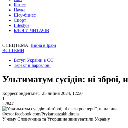
Бізнес
Наука
Шоу-бізнес
Спорт
Lifestyle
БЛОГИ ЧИТАЧІВ
СПЕЦТЕМА:
Війна в Ірані
ВСІ ТЕМИ
Вступ України в ЄС
Теракт в Барселоні
Ультиматум сусідів: ні зброї, н
Корреспондент.net, 25 липня 2024, 12:50
1
22847
Фото: facebook.com/Prykarpatzakhidtrans
У чому Словаччина та Угорщина звинуватили Україну