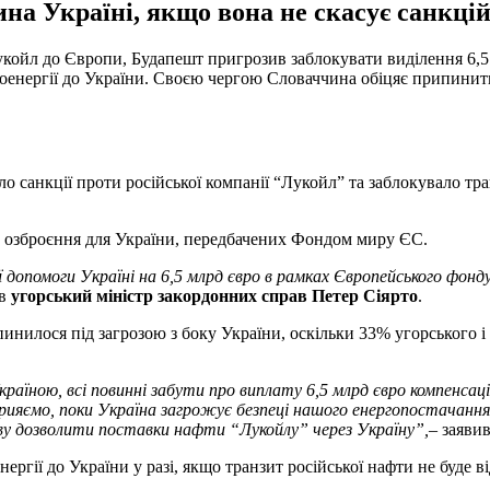
 Україні, якщо вона не скасує санкцій 
Лукойл до Європи, Будапешт пригрозив заблокувати виділення 6,
енергії до України. Своєю чергою Словаччина обіцяє припинити
ло санкції проти російської компанії “Лукойл” та заблокувало т
на озброєння для України, передбачених Фондом миру ЄС.
 допомоги Україні на 6,5 млрд євро в рамках Європейського фонд
ив
угорський міністр закордонних справ Петер Сіярто
.
инилося під загрозою з боку України, оскільки 33% угорського 
раїною, всі повинні забути про виплату 6,5 млрд євро компенсаці
сприяємо, поки Україна загрожує безпеці нашого енергопостачан
ову дозволити поставки нафти “Лукойлу” через Україну”,
– заяви
ргії до України у разі, якщо транзит російської нафти не буде в