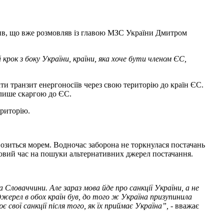
вив, що вже розмовляв із главою МЗС України Дмитром
ок з боку України, країни, яка хоче бути членом Є
С
,
ти транзит енергоносіїв через свою територію до країн ЄС.
 лише скаргою до ЄС.
ериторію.
озиться морем. Водночас заборона не торкнулася постачань
овий час на пошуки альтернативних джерел постачання.
а
Словаччини
.
Але зараз мова йде про санкції України, а не
джерел в обох країн був, до того ж Україна призупинила
є свої санкції після того, як їх приймає Україна”, -
вважає