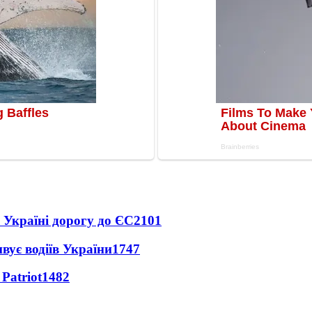
 Україні дорогу до ЄС
2101
вує водіїв України
1747
Patriot
1482