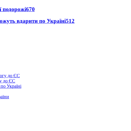
ї подорожі
670
можуть вдарити по Україні
512
у до ЄС
 по Україні
раїни