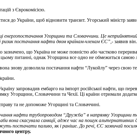
тацій з Єврокомісією.
атися до України, щоб відновити транзит. Угорський міністр зая
ці енергопостачання Угорщини та Словаччини. Це неприйнятний кр
й ризик постачання нафти двом країнам-членам ЄС”,
- заявив він.
ко зазначено, що Україна не може повністю або частково перерива
 в цьому питанні, однак Угорщина все одно не обмежиться самою
 вона знову дозволила постачання нафти “Лукойлу” через свою т
країни.
раїну запровадив ембарго на імпорт російської нафти, що перев
мку Угорщини, Словаччини та Чехії. Ці країни отримали додатк
справу та не допоможе Угорщині та Словаччині.
остачання нафти трубопроводом “Дружба” в напрямку Угорщини
т
 аби вона скасувала санкції, адже час на пошук альтернативних 
ожуть постачати паливо, як і раніше
. До речі, ЄС зазвичай посилю
чного центру.