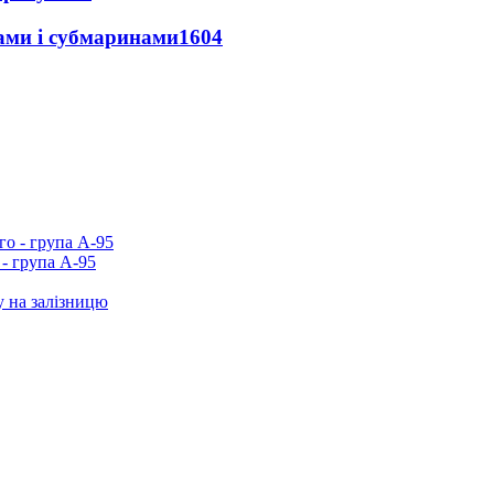
ами і субмаринами
1604
- група А-95
у на залізницю