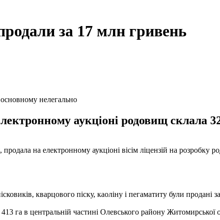
родали за 17 млн ​​гривень
в основному нелегально
електронному аукціоні родовищ склала 3
я, продала на електронному аукціоні вісім ліцензій на розробку
ісковиків, кварцового піску, каоліну і пегаматиту були продані з
 413 га в центральній частині Олевського району Житомирської о