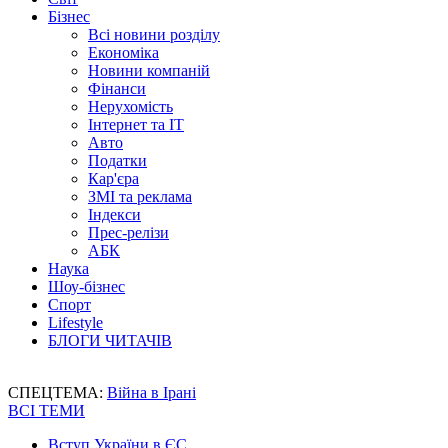
Бізнес
Всі новини розділу
Економіка
Новини компаній
Фінанси
Нерухомість
Інтернет та IT
Авто
Податки
Кар'єра
ЗМІ та реклама
Індекси
Прес-релізи
АБК
Наука
Шоу-бізнес
Спорт
Lifestyle
БЛОГИ ЧИТАЧІВ
СПЕЦТЕМА:
Війна в Ірані
ВСІ ТЕМИ
Вступ України в ЄС