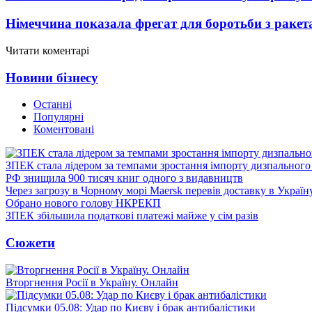
Німеччина показала фрегат для боротьби з ракет
Читати коментарі
Новини бізнесу
Останні
Популярні
Коментовані
ЗПЕК стала лідером за темпами зростання імпорту дизпального 
РФ знищила 900 тисяч книг одного з видавництв
Через загрозу в Чорному морі Maersk перевів доставку в Україн
Обрано нового голову НКРЕКП
ЗПЕК збільшила податкові платежі майже у сім разів
Сюжети
Вторгнення Росії в Україну. Онлайн
Підсумки 05.08: Удар по Києву і брак антибалістики