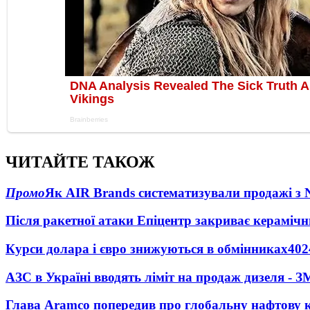
ЧИТАЙТЕ ТАКОЖ
Промо
Як AIR Brands систематизували продажі з
Після ракетної атаки Епіцентр закриває керамічн
Курси долара і євро знижуються в обмінниках
402
АЗС в Україні вводять ліміт на продаж дизеля - З
Глава Aramco попередив про глобальну нафтову 