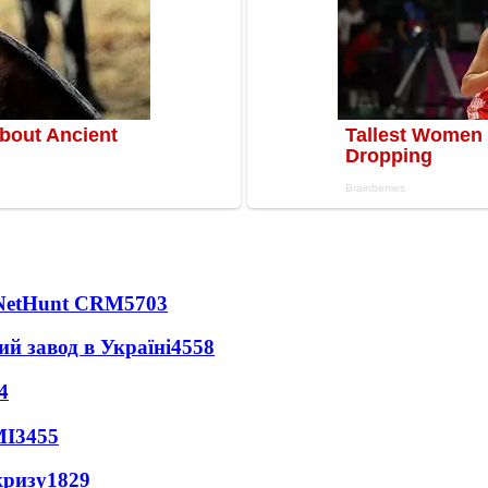
 NetHunt CRM
5703
ий завод в Україні
4558
4
МІ
3455
кризу
1829