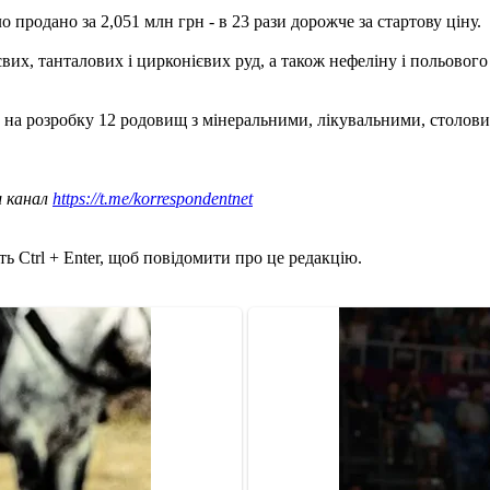
продано за 2,051 млн грн - в 23 рази дорожче за стартову ціну.
х, танталових і цирконієвих руд, а також нефеліну і польового ш
 на розробку 12 родовищ з мінеральними, лікувальними, столови
ш канал
https://t.me/korrespondentnet
ь Ctrl + Enter, щоб повідомити про це редакцію.