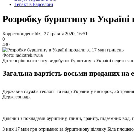
Теракт в Барселоні
Розробку бурштину в Україні п
Корреспондент.biz, 27 травня 2020, 16:51
0
430
Фото: radiotrek.rv.ua
До теперішнього часу видобуток бурштину в Україні ведеться 
Загальна вартість восьми проданих на 
Державна служба геології та надр України у вівторок, 26 травн
Держгеонадр.
Ділянки з покладами бурштину, глини, граніту, підземних вод, п
З них 17 млн ​​грн отримано за бурштинову ділянку Біла площею