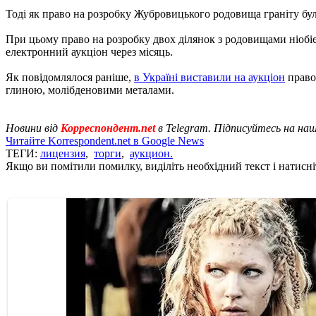
Тоді як право на розробку Жубровицького родовища граніту було 
При цьому право на розробку двох ділянок з родовищами ніобієви
електронний аукціон через місяць.
Як повідомлялося раніше,
в Україні виставили на аукціон
право
глиною, молібденовими металами.
Новини від
Корреспондент.net
в Telegram. Підписуйтесь на на
Читайте Korrespondent.net в Google News
ТЕГИ:
лицензия
,
торги
,
аукцион.
Якщо ви помітили помилку, виділіть необхідний текст і натисніт