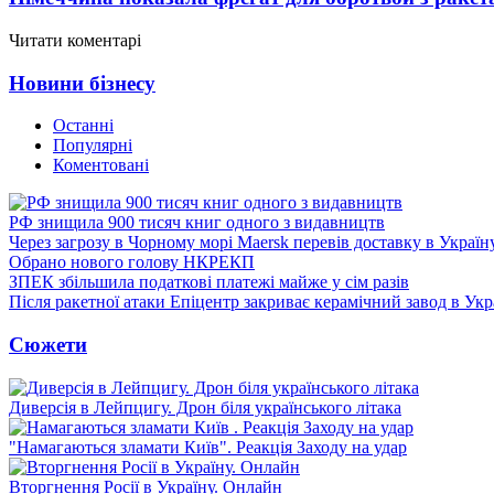
Читати коментарі
Новини бізнесу
Останні
Популярні
Коментовані
РФ знищила 900 тисяч книг одного з видавництв
Через загрозу в Чорному морі Maersk перевів доставку в Україн
Обрано нового голову НКРЕКП
ЗПЕК збільшила податкові платежі майже у сім разів
Після ракетної атаки Епіцентр закриває керамічний завод в Укр
Сюжети
Диверсія в Лейпцигу. Дрон біля українського літака
"Намагаються зламати Київ". Реакція Заходу на удар
Вторгнення Росії в Україну. Онлайн