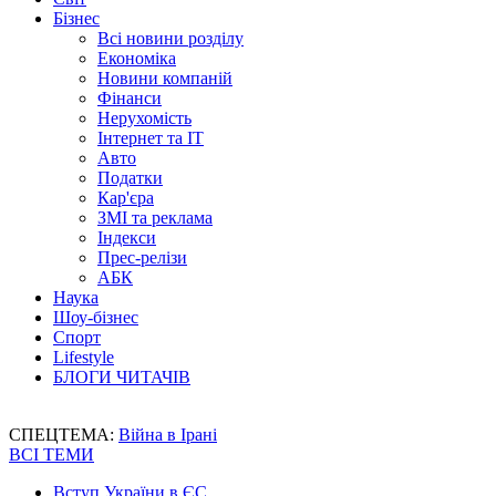
Бізнес
Всі новини розділу
Економіка
Новини компаній
Фінанси
Нерухомість
Інтернет та IT
Авто
Податки
Кар'єра
ЗМІ та реклама
Індекси
Прес-релізи
АБК
Наука
Шоу-бізнес
Спорт
Lifestyle
БЛОГИ ЧИТАЧІВ
СПЕЦТЕМА:
Війна в Ірані
ВСІ ТЕМИ
Вступ України в ЄС