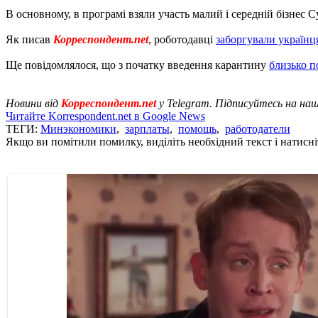
В основному, в програмі взяли участь малий і середній бізнес Су
Як писав
Корреспондент.net
, роботодавці
заборгували українц
Ще повідомлялося, що з початку введення карантину
близько п
Новини від
Корреспондент.net
у Telegram. Підписуйтесь на на
Читайте Korrespondent.net в Google News
ТЕГИ:
Минэкономики
,
зарплаты
,
помощь
,
работодатели
Якщо ви помітили помилку, виділіть необхідний текст і натисніт