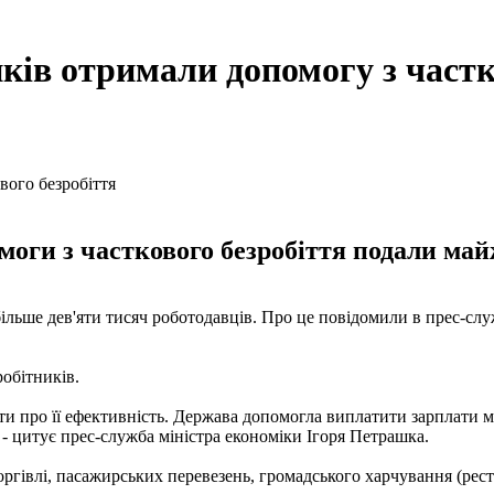
иків отримали допомогу з частк
оги з часткового безробіття подали майж
ільше дев'яти тисяч роботодавців. Про це повідомили в прес-служб
обітників.
и про її ефективність. Держава допомогла виплатити зарплати ма
 - цитує прес-служба міністра економіки Ігоря Петрашка.
ргівлі, пасажирських перевезень, громадського харчування (рест