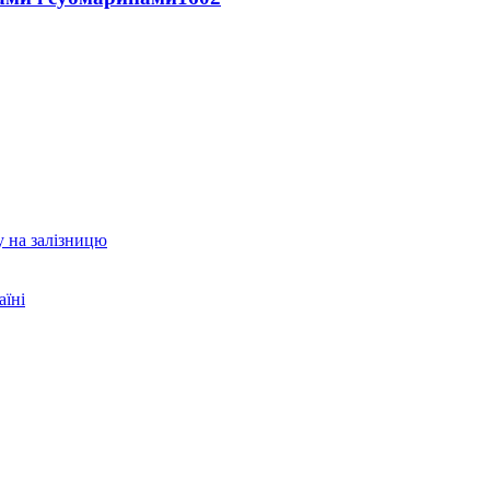
у на залізницю
аїні