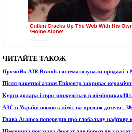
ЧИТАЙТЕ ТАКОЖ
Промо
Як AIR Brands систематизували продажі з
Після ракетної атаки Епіцентр закриває керамічн
Курси долара і євро знижуються в обмінниках
401
АЗС в Україні вводять ліміт на продаж дизеля - З
Глава Aramco попередив про глобальну нафтову 
Німеччина показала фрегат для боротьби з ракет