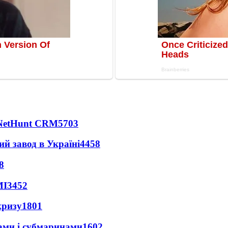
 NetHunt CRM
5703
ий завод в Україні
4458
8
МІ
3452
кризу
1801
ами і субмаринами
1602