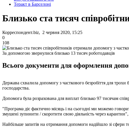
Теракт в Барселоні
Близько ста тисяч співробітн
Корреспондент.biz, 2 червня 2020, 15:25
0
108
За допомогою звернулися близько 13 тисяч роботодавців
Всього документи для оформлення допом
Держава схвалила допомогу з часткового безробіття для трохи б
господарства.
Допомога була розрахована для виплат близько 97 тисячам співр
"Програма діє фактично місяць і на сьогодні ми можемо говорит
змушені зупинити / скоротити свою діяльність через карантин",
Найбільше запитів на отримання допомоги надійшло зі сфери то