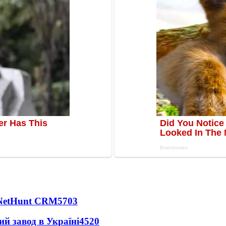
 NetHunt CRM
5703
ий завод в Україні
4520