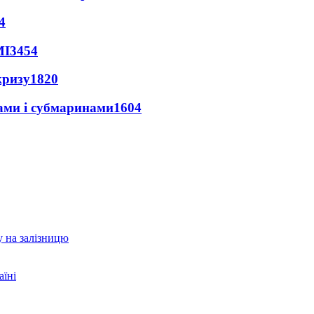
4
МІ
3454
кризу
1820
ами і субмаринами
1604
у на залізницю
аїні