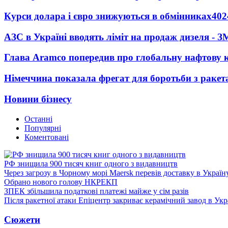
Курси долара і євро знижуються в обмінниках
402
АЗС в Україні вводять ліміт на продаж дизеля - З
Глава Aramco попередив про глобальну нафтову 
Німеччина показала фрегат для боротьби з ракет
Новини бізнесу
Останні
Популярні
Коментовані
РФ знищила 900 тисяч книг одного з видавництв
Через загрозу в Чорному морі Maersk перевів доставку в Україн
Обрано нового голову НКРЕКП
ЗПЕК збільшила податкові платежі майже у сім разів
Після ракетної атаки Епіцентр закриває керамічний завод в Укр
Сюжети