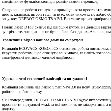
спеціальним функціоналом для розпізнавання перешкод.
Якщо раніше роботи сканували приміщення та просто отримувал
дроти, килимки, штори і т.д., та знає, яким чином їх потрібно о
запуском DEEBOT OZMO T8 AIVI. Він може ще раз прибрати пр
Новий лазер DToF сканує під ширшим кутом, на дальшій відстан
зустрічає те, чого раніше не було в його базі даних. Але на цьо
Трансляція відео з вашого дому на смартфон
Компанія ECOVACS ROBOTICS оснастила робота динаміком, а к
керувати роботом, щоб оглянути всі кімнати, та навіть поговори
зашифровані для максимальної надійності.
Удосконалені технології навігації та потужності
Компанія замінила навігацію Smart Navi 3.0 на нову TrueMappin
роботові на його шляху.
Як і попередники, DEEBOT OZMO T8 AIVI будує інтерактивну ка
проставити віртуальні межі, за які помічник не заїжджатиме, а 
додатку.