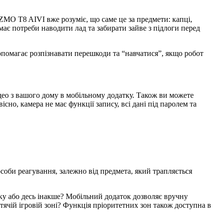
MO T8 AIVI вже розуміє, що саме це за предмети: капці,
емає потреби наводити лад та забирати зайве з підлоги перед
опомагає розпізнавати перешкоди та “навчатися”, якщо робот
о з вашого дому в мобільному додатку. Також ви можете
сно, камера не має функції запису, всі дані під паролем та
особи реагування, залежно від предмета, який трапляється
у або десь інакше? Мобільний додаток дозволяє вручну
итячій ігровій зоні? Функція пріоритетних зон також доступна в