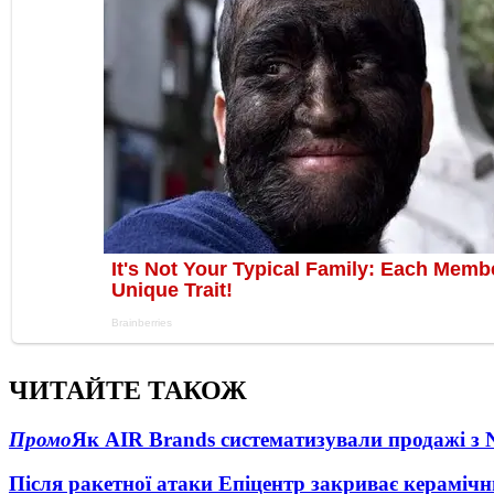
ЧИТАЙТЕ ТАКОЖ
Промо
Як AIR Brands систематизували продажі з
Після ракетної атаки Епіцентр закриває керамічн