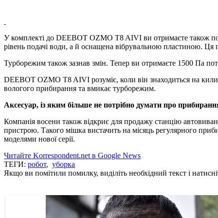
У комплекті до DEEBOT OZMO T8 AIVI ви отримаєте також пок
рівень подачі води, а й оснащена вібрувальною пластиною. Ця 
Турборежим також зазнав змін. Тепер ви отримаєте 1500 Па пот
DEEBOT OZMO T8 AIVI розуміє, коли він знаходиться на килима
вологого прибирання та вмикає турборежим.
Аксесуар, із яким більше не потрібно думати про прибиранн
Компанія восени також відкриє для продажу станцію автовиван
пристрою. Такого мішка вистачить на місяць регулярного приби
моделями нової серії.
Читайте Korrespondent.net в Google News
ТЕГИ:
робот
,
уборка
Якщо ви помітили помилку, виділіть необхідний текст і натисніт