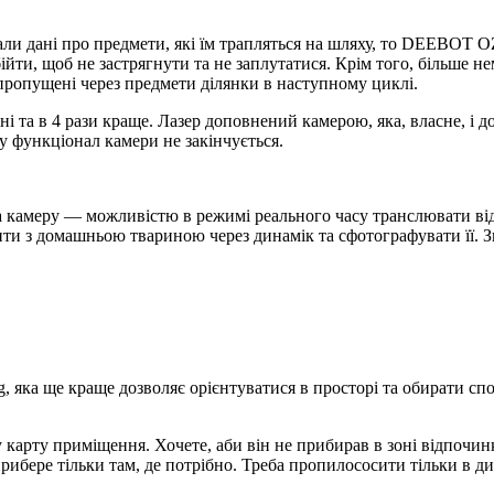
и дані про предмети, які їм трапляться на шляху, то DEEBOT OZ
бійти, щоб не застрягнути та не заплутатися. Крім того, більше н
опущені через предмети ділянки в наступному циклі.
і та в 4 рази краще. Лазер доповнений камерою, яка, власне, і д
му функціонал камери не закінчується.
амеру — можливістю в режимі реального часу транслювати віде
ти з домашньою твариною через динамік та сфотографувати її. Зві
g, яка ще краще дозволяє орієнтуватися в просторі та обирати сп
рту приміщення. Хочете, аби він не прибирав в зоні відпочинк
прибере тільки там, де потрібно. Треба пропилососити тільки в д