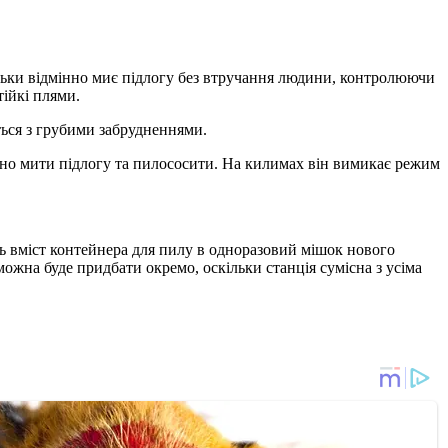
ки відмінно миє підлогу без втручання людини, контролюючи
тійкі плями.
ться з грубими забрудненнями.
сно мити підлогу та пилососити. На килимах він вимикає режим
ь вміст контейнера для пилу в одноразовий мішок нового
жна буде придбати окремо, оскільки станція сумісна з усіма