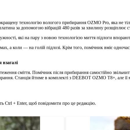
ращену технологію вологого прибирання OZMO Pro, яка не тіль
платина за допомогою вібрацій 480 разів за хвилину розщіплює с
ужності, які на пару з новою технологією миття підлоги впораю
х, а коли — на голій підлозі. Крім того, помічник вміє одноча
я взагалі
теження сміття. Помічник після прибирання самостійно звільнит
рання. Станція йтиме в комплекті з DEEBOT OZMO T8+, але її мо
ь Ctrl + Enter, щоб повідомити про це редакцію.