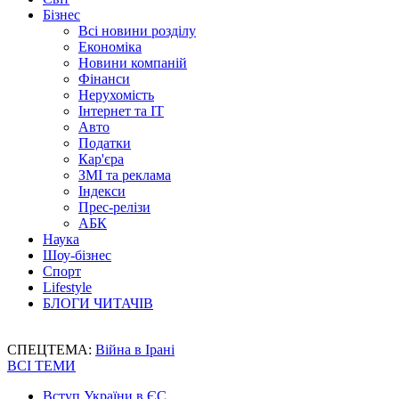
Бізнес
Всі новини розділу
Економіка
Новини компаній
Фінанси
Нерухомість
Інтернет та IT
Авто
Податки
Кар'єра
ЗМІ та реклама
Індекси
Прес-релізи
АБК
Наука
Шоу-бізнес
Спорт
Lifestyle
БЛОГИ ЧИТАЧІВ
СПЕЦТЕМА:
Війна в Ірані
ВСІ ТЕМИ
Вступ України в ЄС