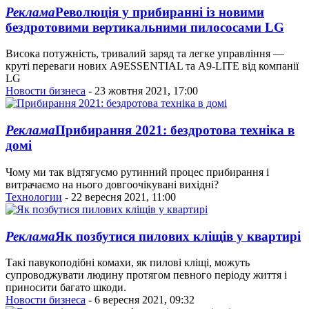
Реклама
Революція у прибиранні із новими
бездротовими вертикальними пилососами LG
Висока потужність, тривалий заряд та легке управління —
круті переваги нових A9ESSENTIAL та A9-LITE від компанії
LG
Новости бизнеса
- 23 жовтня 2021, 17:00
Реклама
Прибирання 2021: бездротова техніка в
домі
Чому ми так відтягуємо рутинний процес прибирання і
витрачаємо на нього довгоочікувані вихідні?
Технологии
- 22 вересня 2021, 11:00
Реклама
Як позбутися пилових кліщів у квартирі
Такі павукоподібні комахи, як пилові кліщі, можуть
супроводжувати людину протягом певного періоду життя і
приносити багато шкоди.
Новости бизнеса
- 6 вересня 2021, 09:32