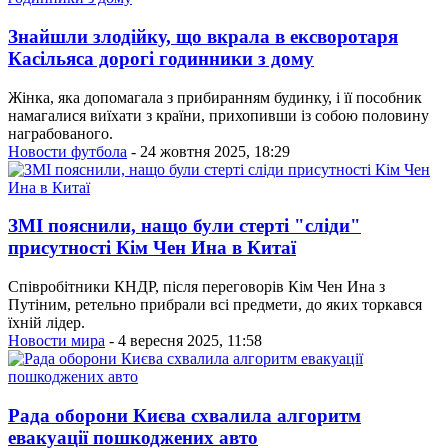
Знайшли злодійку, що вкрала в ексворотаря
Касільяса дорогі годинники з дому
Жінка, яка допомагала з прибиранням будинку, і її пособник
намагалися виїхати з країни, прихопивши із собою половину
награбованого.
Новости футбола
- 24 жовтня 2025, 18:29
ЗМІ пояснили, нащо були стерті "сліди"
присутності Кім Чен Ина в Китаї
Співробітники КНДР, після переговорів Кім Чен Ина з
Путіним, ретельно прибрали всі предмети, до яких торкався
їхній лідер.
Новости мира
- 4 вересня 2025, 11:58
Рада оборони Києва схвалила алгоритм
евакуації пошкоджених авто