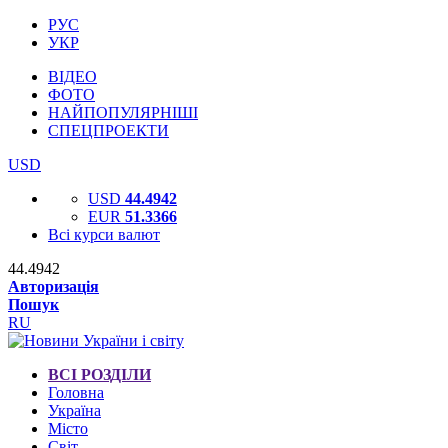
РУС
УКР
ВІДЕО
ФОТО
НАЙПОПУЛЯРНІШІ
СПЕЦПРОЕКТИ
USD
USD
44.4942
EUR
51.3366
Всі курси валют
44.4942
Авторизація
Пошук
RU
ВСІ РОЗДІЛИ
Головна
Україна
Місто
Світ