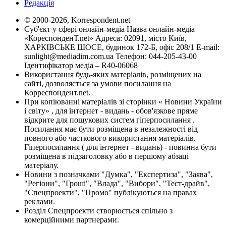
Редакція
© 2000-2026, Korrespondent.net
Суб'єкт у сфері онлайн-медіа Назва онлайн-медіа –
«КореспонденТ.net» Адреса: 02091, місто Київ,
ХАРКІВСЬКЕ ШОСЕ, будинок 172-Б, офіс 208/1 E-mail:
sunlight@mediadim.com.ua
Телефон: 044-205-43-00
Ідентифікатор медіа – R40-06068
Використання будь-яких матеріалів, розміщених на
сайті, дозволяється за умови посилання на
Корреспондент.net.
При копіюванні матеріалів зі сторінки « Новини України
і світу» , для інтернет - видань - обов'язкове пряме
відкрите для пошукових систем гіперпосилання .
Посилання має бути розміщена в незалежності від
повного або часткового використання матеріалів.
Гіперпосилання ( для інтернет - видань) - повинна бути
розміщена в підзаголовку або в першому абзаці
матеріалу.
Новини з позначками "Думка", "Експертиза", "Заява",
"Регіони", "Гроші", "Влада", "Вибори", "Тест-драйв",
"Спецпроекти", "Промо" публікуються на правах
реклами.
Розділ Спецпроекти створюється спільно з
комерційними партнерами.