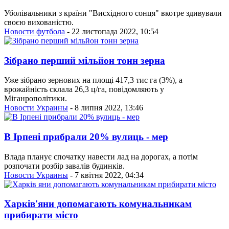
Уболівальники з країни "Висхідного сонця" вкотре здивували
своєю вихованістю.
Новости футбола
- 22 листопада 2022, 10:54
Зібрано перший мільйон тонн зерна
Уже зібрано зернових на площі 417,3 тис га (3%), а
врожайність склала 26,3 ц/га, повідомляють у
Міганрополітики.
Новости Украины
- 8 липня 2022, 13:46
В Ірпені прибрали 20% вулиць - мер
Влада планує спочатку навести лад на дорогах, а потім
розпочати розбір завалів будинків.
Новости Украины
- 7 квітня 2022, 04:34
Харків'яни допомагають комунальникам
прибирати місто