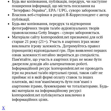
Будь яке копіювання, публікація, передрук, чи наступне
поширення інформації, що містить посилання на
"Інтерфакс-Україна", EPA / UPG, суворо забороняється.
Власник веб-сторінки в розділі Я-Корреспондент є автор
публікації.
Будь-яке копіювання, передрук та відтворення
фотографічних творів та/або аудіовізуальних творів
правовласника Getty Images - суворо забороняється.
Матеріали сайту korrespondent.net призначені для осіб
старше 21 року (21+). Участь в азартних іграх може
викликати ігрову залежність. Дотримуйтесь правил
(принципів) відповідальної гри. При виявленні перших
ознак залежності негайно зверніться до спеціаліста.
Пам'ятайте, що участь в азартних іграх не може бути
джерелом доходів або альтернативою роботі.
Інформаційний ресурс korrespondent.net не проводить
ігри на реальні та/або віртуальні гроші, також сайт не
приймає ні в якій формі оплату ставок та інших
платежів, які пов’язані/можуть бути пов’язані з
азартними іграми, букмекерами чи тоталізаторами. Будь-
які матеріали на інформаційному ресурсі
korrespondent.net публікуються виключно в
інформаційних цілях.
X