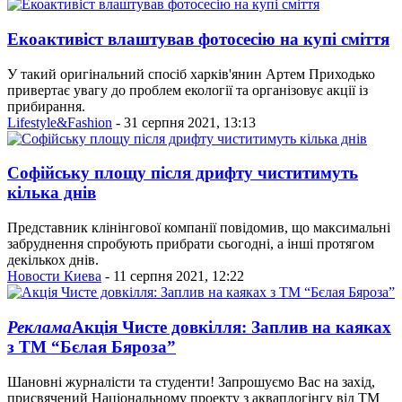
Екоактивіст влаштував фотосесію на купі сміття
У такий оригінальний спосіб харків'янин Артем Приходько
привертає увагу до проблем екології та організовує акції із
прибирання.
Lifestyle&Fashion
- 31 серпня 2021, 13:13
Софійську площу після дрифту чиститимуть
кілька днів
Представник клінінгової компанії повідомив, що максимальні
забруднення спробують прибрати сьогодні, а інші протягом
декількох днів.
Новости Киева
- 11 серпня 2021, 12:22
Реклама
Акція Чисте довкілля: Заплив на каяках
з ТМ “Бєлая Бяроза”
Шановні журналісти та студенти! Запрошуємо Вас на захід,
присвячений Національному проекту з акваплогінгу від ТМ