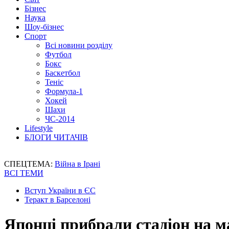
Бізнес
Наука
Шоу-бізнес
Спорт
Всі новини розділу
Футбол
Бокс
Баскетбол
Теніс
Формула-1
Хокей
Шахи
ЧС-2014
Lifestyle
БЛОГИ ЧИТАЧІВ
СПЕЦТЕМА:
Війна в Ірані
ВСІ ТЕМИ
Вступ України в ЄС
Теракт в Барселоні
Японці прибрали стадіон на мат