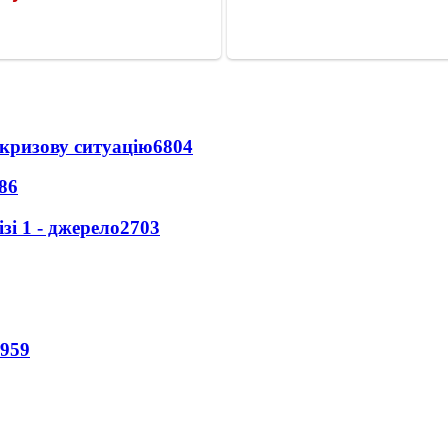
кризову ситуацію
6804
86
і 1 - джерело
2703
959