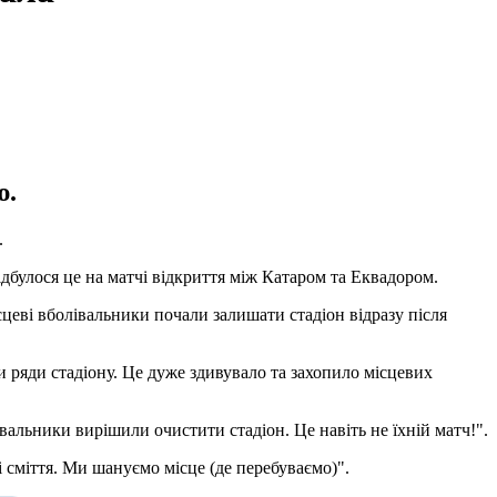
ю.
.
Відбулося це на матчі відкриття між Катаром та Еквадором.
цеві вболівальники почали залишати стадіон відразу після
и ряди стадіону. Це дуже здивувало та захопило місцевих
вальники вирішили очистити стадіон. Це навіть не їхній матч!".
і сміття. Ми шануємо місце (де перебуваємо)".