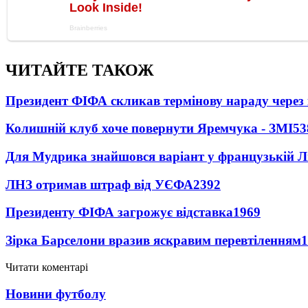
ЧИТАЙТЕ ТАКОЖ
Президент ФІФА скликав термінову нараду через 
Колишній клуб хоче повернути Яремчука - ЗМІ
53
Для Мудрика знайшовся варіант у французькій Ліз
ЛНЗ отримав штраф від УЄФА
2392
Президенту ФІФА загрожує відставка
1969
Зірка Барселони вразив яскравим перевтіленням
1
Читати коментарі
Новини футболу