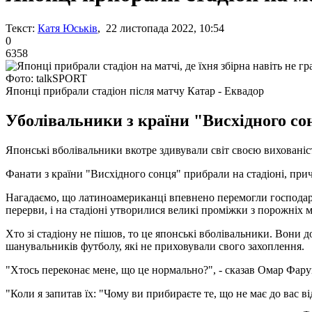
Текст:
Катя Юськів
, 22 листопада 2022, 10:54
0
6358
Фото: talkSPORT
Японці прибрали стадіон після матчу Катар - Еквадор
Уболівальники з країни "Висхідного со
Японські вболівальники вкотре здивували світ своєю вихованіст
Фанати з країни "Висхідного сонця" прибрали на стадіоні, причо
Нагадаємо, що латиноамериканці впевнено перемогли господарів
перерви, і на стадіоні утворилися великі проміжки з порожніх м
Хто зі стадіону не пішов, то це японські вболівальники. Вони 
шанувальників футболу, які не приховували свого захоплення.
"Хтось переконає мене, що це нормально?", - сказав Омар Фарук
"Коли я запитав їх: "Чому ви прибираєте те, що не має до вас в