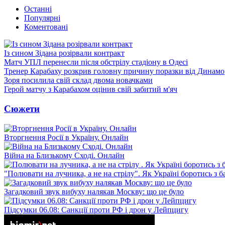
Останні
Популярні
Коментовані
Із сином Зідана розірвали контракт
Матч УПЛ перенесли після обстрілу стадіону в Одесі
Тренер Карабаху розкрив головну причину поразки від Динамо
Зоря посилила свій склад двома новачками
Герой матчу з Карабахом оцінив свій забитий м'яч
Сюжети
Вторгнення Росії в Україну. Онлайн
Війна на Близькому Сході. Онлайн
"Полювати на лучника, а не на стрілу". Як Україні боротись з 
Загадковий звук вибуху налякав Москву: що це було
Підсумки 06.08: Санкції проти РФ і дрон у Лейпцигу