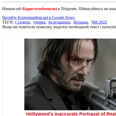
Новини від
Корреспондент.net
в Telegram. Підписуйтесь на на
Читайте Korrespondent.net в Google News
ТЕГИ:
Стадион
,
уборка
,
болельщики
,
Японцы
,
ЧМ-2022
Якщо ви помітили помилку, виділіть необхідний текст і натисніт