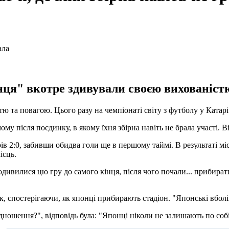
нця" вкотре здивували своєю вихованіст
ю та повагою. Цього разу на чемпіонаті світу з футболу у Катарі
му після поєдинку, в якому їхня збірна навіть не брала участі. 
 2:0, забивши обидва голи ще в першому таймі. В результаті міс
ісць.
додивилися цю гру до самого кінця, після чого почали... прибират
, спостерігаючи, як японці прибирають стадіон. "Японські вболі
ідношення?", відповідь була: "Японці ніколи не залишають по соб