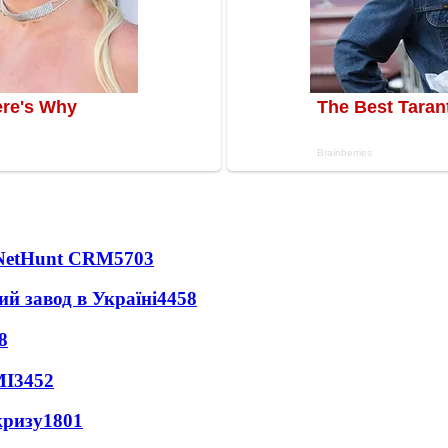
 NetHunt CRM
5703
ий завод в Україні
4458
8
МІ
3452
кризу
1801