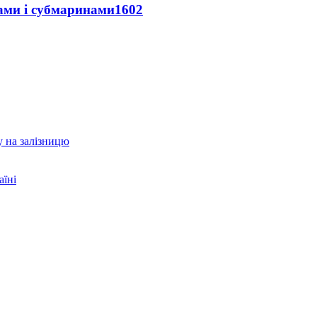
ами і субмаринами
1602
у на залізницю
аїні