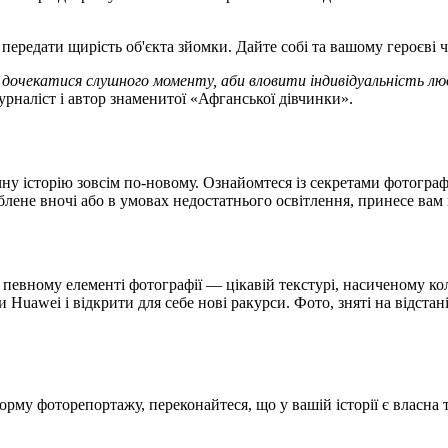
ередати щирість об'єкта зйомки. Дайте собі та вашому героєві ч
 дочекатися слушного моменту, аби вловити індивідуальність лю
рналіст і автор знаменитої «Афганської дівчинки».
у історію зовсім по-новому. Ознайомтеся із секретами фотографії
лене вночі або в умовах недостатнього освітлення, принесе вам 
 певному елементі фотографії — цікавій текстурі, насиченому ко
Huawei і відкрити для себе нові ракурси. Фото, зняті на відста
рму фоторепортажу, переконайтеся, що у вашій історії є власна т