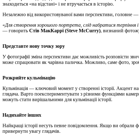
знаходиться «на відстані» і не втручається в історію.
Незалежно від використовуваної вами перспективи, головне — п
«
Для створення хорошого портрета, слід набратися терпіння і
— говорить
Стів МакКаррі (Steve McCurry)
, визнаний фотожу
Представте нову точку зору
У фотографії зміна перспективи дає можливість розповісти звичн
може спрацювати як чарівна паличка. Можливо, саме фото, зроб
Розкрийте кульмінацію
Кульмінація — ключовий момент у створенні історії. Акцент на
глядача. Варто поекспериментувати з різними функціями камери 
можуть стати вирішальними для кульмінації історії.
Надихайте інших
Найкращі історії несуть певне повідомлення. Якщо ви обрали фо
привернути увагу глядачів.