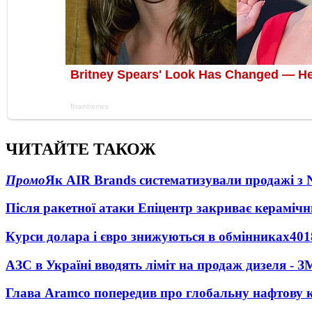
ЧИТАЙТЕ ТАКОЖ
Промо
Як AIR Brands систематизували продажі з
Після ракетної атаки Епіцентр закриває керамічн
Курси долара і євро знижуються в обмінниках
401
АЗС в Україні вводять ліміт на продаж дизеля - З
Глава Aramco попередив про глобальну нафтову 