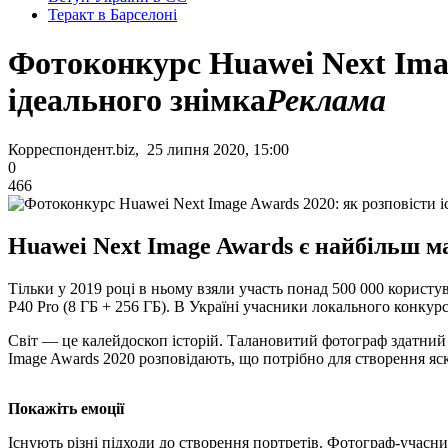
Теракт в Барселоні
Фотоконкурс Huawei Next Imag
ідеального знімка
Реклама
Корреспондент.biz, 25 липня 2020, 15:00
0
466
Huawei Next Image Awards є найбільш ма
Тільки у 2019 році в ньому взяли участь понад 500 000 корист
P40 Pro (8 ГБ + 256 ГБ). В Україні учасники локального конкур
Світ — це калейдоскоп історій. Талановитий фотограф здатний в
Image Awards 2020 розповідають, що потрібно для створення яск
Покажіть емоції
Існують різні підходи до створення портретів. Фотограф-учасник