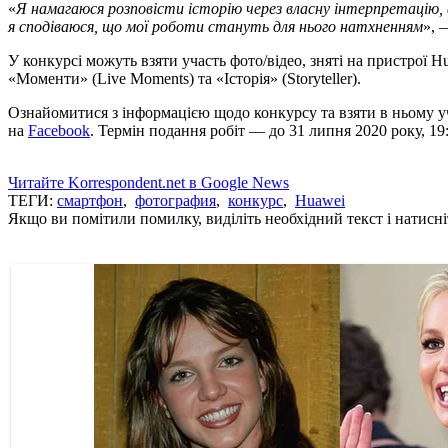
«
Я намагаюся розповісти історію через власну інтерпретацію, а
я сподіваюся, що мої роботи стануть для нього натхненням
», 
У конкурсі можуть взяти участь фото/відео, зняті на пристрої Hu
«Моменти» (Live Moments) та «Історія» (Storyteller).
Ознайомитися з інформацією щодо конкурсу та взяти в ньому 
на
Facebook
. Термін подання робіт — до 31 липня 2020 року, 19
Читайте Korrespondent.net в Google News
ТЕГИ:
смартфон
,
фотография
,
конкурс
,
Huawei
Якщо ви помітили помилку, виділіть необхідний текст і натисніт