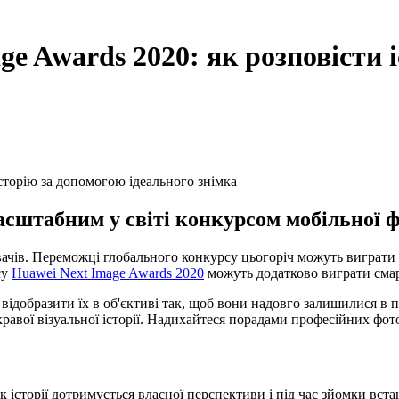
e Awards 2020: як розповісти 
сштабним у світі конкурсом мобільної фо
увачів. Переможці глобального конкурсу цьогоріч можуть виграт
су
Huawei Next Image Awards 2020
можуть додатково виграти смарт
ідобразити їх в об'єктиві так, щоб вони надовго залишилися в п
равої візуальної історії. Надихайтеся порадами професійних фото
 історії дотримується власної перспективи і під час зйомки вста