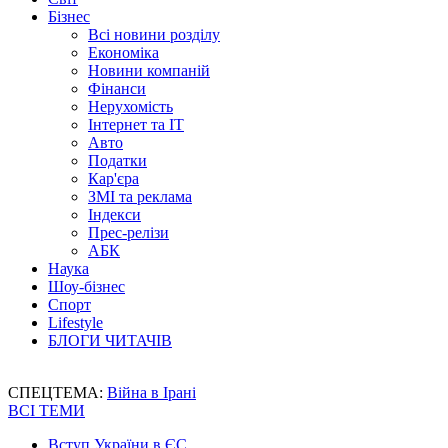
Бізнес
Всі новини розділу
Економіка
Новини компаній
Фінанси
Нерухомість
Інтернет та IT
Авто
Податки
Кар'єра
ЗМІ та реклама
Індекси
Прес-релізи
АБК
Наука
Шоу-бізнес
Спорт
Lifestyle
БЛОГИ ЧИТАЧІВ
СПЕЦТЕМА:
Війна в Ірані
ВСІ ТЕМИ
Вступ України в ЄС