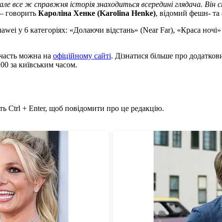
ле все ж справжня історія знаходиться всередині глядача. Він ст
— говорить
Кароліна Хенке (Karolina Henke)
, відомий фешн- та
awei у 6 категоріях: «Долаючи відстань» (Near Far), «Краса ночі» (
участь можна на
офіційному сайті
. Дізнатися більше про додаткови
:00 за київським часом.
ь Ctrl + Enter, щоб повідомити про це редакцію.