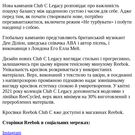
Нова кампанія Club C Legacy розповідає про важливість
пошуку балансу між щоденною суєтою і часом для себе. Адже
перед тим, як почати створювати нове, потрібно
перезавантажитися, включити режим «Не турбувати» і побути
наодинці з собою.
Глобальну кампанію представляють британський музикант
Ден Діліон, шведська співачка АВА і автор пісень, і
виконавиця з Лондона Его Елла Мей.
Дизайн нових Club C Legacy виглядає стильно і прогресивно,
залишаючись при цьому вірним тенісному минулому Reebok.
Унікальність кросівок розкривається у використаних
матеріалах. Верх, виконаний з текстилю та шкіри, в поєднанні
з напівпрозорою проміжною підошвою надає зовнішньому
вигляду кросівок естетику спокою й умиротворення. У квітні
2021 року колекція Club C Legacy доповниться моделями з
лінійки ReeCycled, верх яких мінімум на 30% виготовлений з
перероблених матеріалів.
Кросівки Reebok Club C вже доступні в магазинах Reebok.
Сторінки Reebok в соціальних мережах:
Instagram