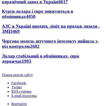
керамічний завод в Україні
4617
Курси долара і євро знижуються в
обмінниках
4050
АЗС в Україні вводять ліміт на продаж дизеля -
ЗМІ
3469
Чергова модель штучного інтелекту вийшла з-
під контролю
2682
Долар стабільний в обмінниках, євро
дорожчає
1993
Повна версія сайту
Facebook
Twitter
RSS-стрічки
E-mail розсилка
Контакти