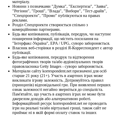
матеріалу.
Новини з позначками "Думка", "Експертиза", "Заява",
"Регіони", "Гроші", "Влада", "Вибори", "Тест-драйв",
"Спецпроекти", "Промо" публікуються на правах
реклами.
Розділ Спецпроекти створюється спільно з
комерційними партнерами.
Будь яке копіювання, публікація, передрук, чи наступне
поширення інформації, що містить посилання на
"Інтерфакс-Україна", EPA / UPG, суворо забороняється.
Власник веб-сторінки в розділі Я-Корреспондент є автор
публікації.
Будь-яке копіювання, передрук та відтворення
фотографічних творів та/або аудіовізуальних творів
правовласника Getty Images - суворо забороняється.
Матеріали сайту korrespondent.net призначені для осіб
старше 21 року (21+). Участь в азартних іграх може
викликати ігрову залежність. Дотримуйтесь правил
(принципів) відповідальної гри. При виявленні перших
ознак залежності негайно зверніться до спеціаліста.
Пам'ятайте, що участь в азартних іграх не може бути
джерелом доходів або альтернативою роботі.
Інформаційний ресурс korrespondent.net не проводить
ігри на реальні та/або віртуальні гроші, також сайт не
приймає ні в якій формі оплату ставок та інших