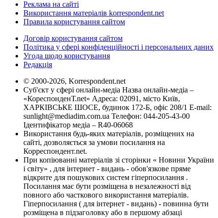
Реклама на сайті
Використання матеріалів korrespondent.net
Правила користування сайтом
Договір користування сайтом
Політика у сфері конфіденційності і персональних даних
Угода щодо користування
Редакція
© 2000-2026, Korrespondent.net
Суб'єкт у сфері онлайн-медіа Назва онлайн-медіа –
«КореспонденТ.net» Адреса: 02091, місто Київ,
ХАРКІВСЬКЕ ШОСЕ, будинок 172-Б, офіс 208/1 E-mail:
sunlight@mediadim.com.ua
Телефон: 044-205-43-00
Ідентифікатор медіа – R40-06068
Використання будь-яких матеріалів, розміщених на
сайті, дозволяється за умови посилання на
Корреспондент.net.
При копіюванні матеріалів зі сторінки « Новини України
і світу» , для інтернет - видань - обов'язкове пряме
відкрите для пошукових систем гіперпосилання .
Посилання має бути розміщена в незалежності від
повного або часткового використання матеріалів.
Гіперпосилання ( для інтернет - видань) - повинна бути
розміщена в підзаголовку або в першому абзаці