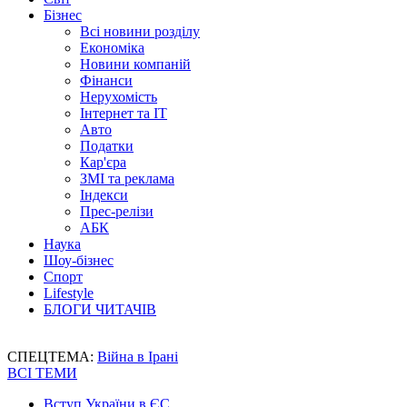
Бізнес
Всі новини розділу
Економіка
Новини компаній
Фінанси
Нерухомість
Інтернет та IT
Авто
Податки
Кар'єра
ЗМІ та реклама
Індекси
Прес-релізи
АБК
Наука
Шоу-бізнес
Спорт
Lifestyle
БЛОГИ ЧИТАЧІВ
СПЕЦТЕМА:
Війна в Ірані
ВСІ ТЕМИ
Вступ України в ЄС