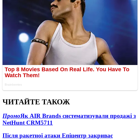
ЧИТАЙТЕ ТАКОЖ
Промо
Як AIR Brands систематизували продажі з
NetHunt CRM
5711
Після ракетної атаки Епіцентр закриває