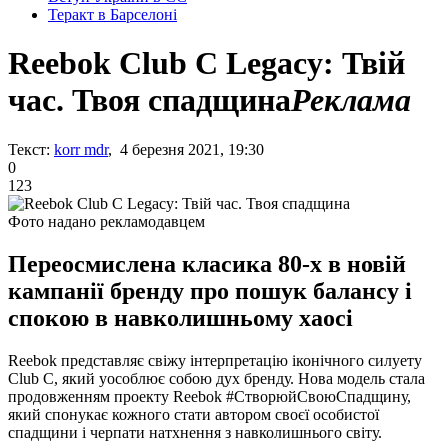
Теракт в Барселоні
Reebok Club C Legacy: Твій
час. Твоя спадщина
Реклама
Текст:
korr mdr
, 4 березня 2021, 19:30
0
123
Фото надано рекламодавцем
Переосмислена класика 80-х в новій
кампанії бренду про пошук балансу і
спокою в навколишньому хаосі
Reebok представляє свіжу інтерпретацію іконічного силуету
Club C, який уособлює собою дух бренду. Нова модель стала
продовженням проекту Reebok #СтворюйСвоюСпадщину,
який спонукає кожного стати автором своєї особистої
спадщини і черпати натхнення з навколишнього світу.