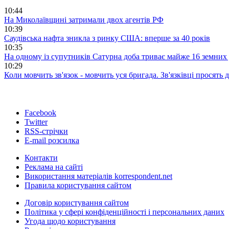
10:44
На Миколаївщині затримали двох агентів РФ
10:39
Саудівська нафта зникла з ринку США: вперше за 40 років
10:35
На одному із супутників Сатурна доба триває майже 16 земних 
10:29
Коли мовчить зв'язок - мовчить уся бригада. Зв'язківці просять
Facebook
Twitter
RSS-стрічки
E-mail розсилка
Контакти
Реклама на сайті
Використання матеріалів korrespondent.net
Правила користування сайтом
Договір користування сайтом
Політика у сфері конфіденційності і персональних даних
Угода щодо користування