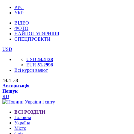
РУС
УКР
ВІДЕО
ФОТО
НАЙПОПУЛЯРНІШІ
СПЕЦПРОЕКТИ
USD
USD
44.4138
EUR
51.2998
Всі курси валют
44.4138
Авторизація
Пошук
RU
ВСІ РОЗДІЛИ
Головна
Україна
Місто
Світ