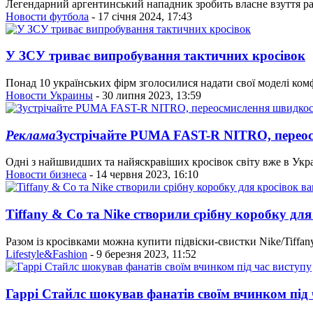
Легендарний аргентинський нападник зробить власне взуття ра
Новости футбола
- 17 січня 2024, 17:43
У ЗСУ триває випробування тактичних кросівок
Понад 10 українських фірм зголосилися надати свої моделі ко
Новости Украины
- 30 липня 2023, 13:59
Реклама
Зустрічайте PUMA FAST-R NITRO, переосм
Одні з найшвидших та найяскравіших кросівок світу вже в Укра
Новости бизнеса
- 14 червня 2023, 16:10
Tiffany & Co та Nike створили срібну коробку для
Разом із кросівками можна купити підвіски-свистки Nike/Tiffany, 
Lifestyle&Fashion
- 9 березня 2023, 11:52
Гаррі Стайлс шокував фанатів своїм вчинком під 