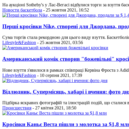
На аукціоні Sotheby's у Лас-Вегасі відбулися торги за взуття бас
Новости баскетбола
- 25 жовтня 2021, 16:52
Перші кросівки Nike, створені для Джордана, прод
Сума торгів стала рекордною для цього виду взуття. Баскетболі
Lifestyle&Fashion
- 25 жовтня 2021, 03:56
Американський комік створив "божевільні" крос
Нове взуття з'явилося в рамках співпраці Кервіна Фроста з Adida
Lifestyle&Fashion
- 10 серпня 2021, 17:39
Відлюдник, Супермісяць, хабарі і вчення: фото дн
Підбірка яскравих фотографій та ілюстрацій подій, що сталися в У
Проиcшествия
- 27 квітня 2021, 18:50
Кросівки Каньє Веста пішли з молотка за $1,8 мл