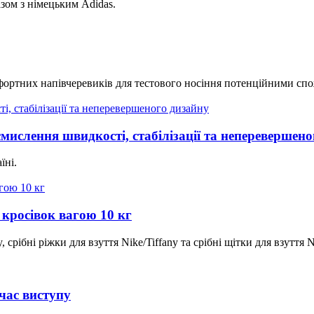
зом з німецьким Adidas.
мфортних напівчеревиків для тестового носіння потенційними сп
ислення швидкості, стабілізації та неперевершено
їні.
 кросівок вагою 10 кг
срібні ріжки для взуття Nike/Tiffany та срібні щітки для взуття N
час виступу