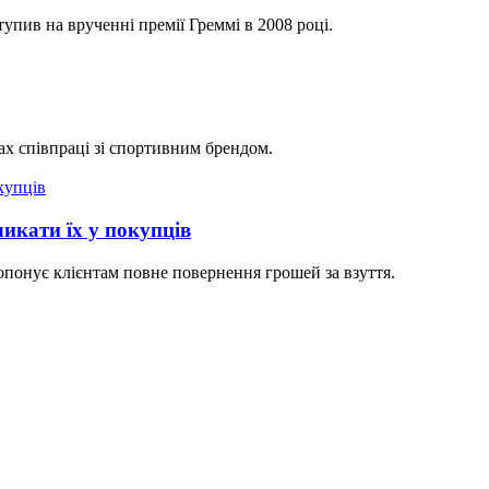
тупив на врученні премії Греммі в 2008 році.
ах співпраці зі спортивним брендом.
икати їх у покупців
онує клієнтам повне повернення грошей за взуття.