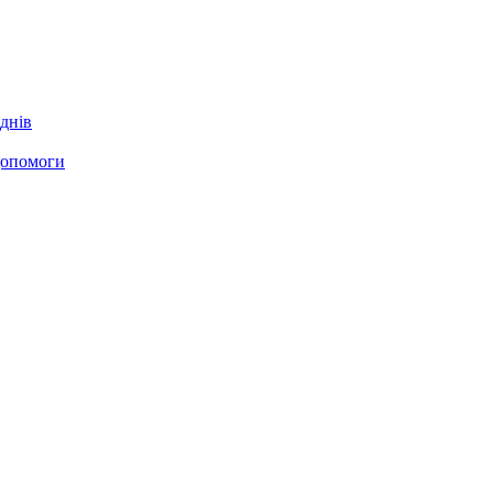
днів
 допомоги