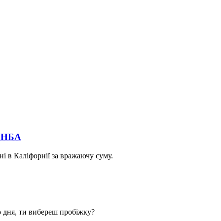
в НБА
і в Каліфорнії за вражаючу суму.
о дня, ти вибереш пробіжку?