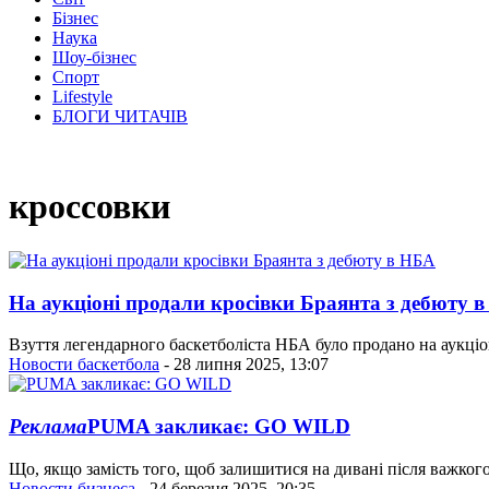
Бізнес
Наука
Шоу-бізнес
Спорт
Lifestyle
БЛОГИ ЧИТАЧІВ
кроссовки
На аукціоні продали кросівки Браянта з дебюту 
Взуття легендарного баскетболіста НБА було продано на аукціон
Новости баскетбола
- 28 липня 2025, 13:07
Реклама
PUMA закликає: GO WILD
Що, якщо замість того, щоб залишитися на дивані після важког
Новости бизнеса
- 24 березня 2025, 20:35