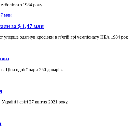
кетболіста з 1984 року.
али за $ 1,47 млн
ст уперше одягнув кросівки в п'ятій грі чемпіонату НБА 1984 рок
івки
s. Ціна однієї пари 250 доларів.
я
країні і світі 27 квітня 2021 року.
н