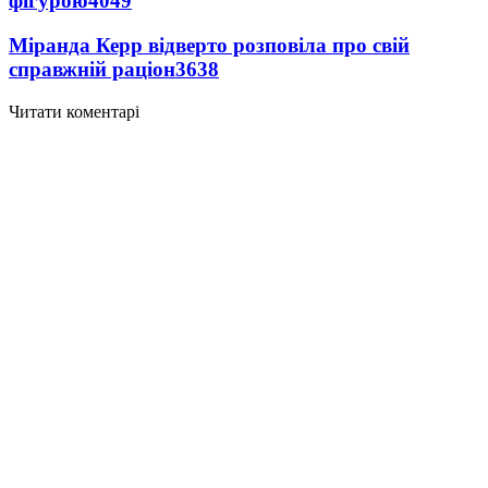
фігурою
4049
Міранда Керр відверто розповіла про свій
справжній раціон
3638
Читати коментарі