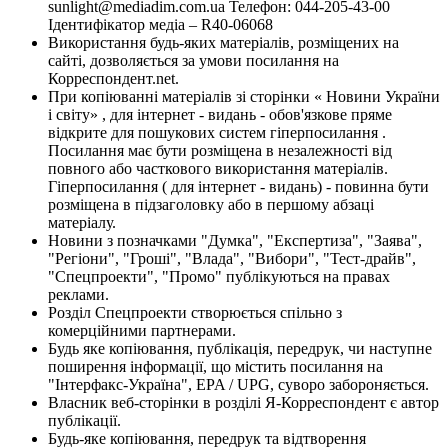
sunlight@mediadim.com.ua
Телефон: 044-205-43-00
Ідентифікатор медіа – R40-06068
Використання будь-яких матеріалів, розміщених на
сайті, дозволяється за умови посилання на
Корреспондент.net.
При копіюванні матеріалів зі сторінки « Новини України
і світу» , для інтернет - видань - обов'язкове пряме
відкрите для пошукових систем гіперпосилання .
Посилання має бути розміщена в незалежності від
повного або часткового використання матеріалів.
Гіперпосилання ( для інтернет - видань) - повинна бути
розміщена в підзаголовку або в першому абзаці
матеріалу.
Новини з позначками "Думка", "Експертиза", "Заява",
"Регіони", "Гроші", "Влада", "Вибори", "Тест-драйв",
"Спецпроекти", "Промо" публікуються на правах
реклами.
Розділ Спецпроекти створюється спільно з
комерційними партнерами.
Будь яке копіювання, публікація, передрук, чи наступне
поширення інформації, що містить посилання на
"Інтерфакс-Україна", EPA / UPG, суворо забороняється.
Власник веб-сторінки в розділі Я-Корреспондент є автор
публікації.
Будь-яке копіювання, передрук та відтворення