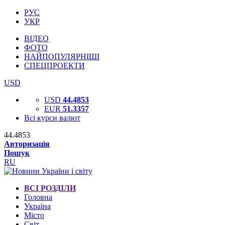
РУС
УКР
ВІДЕО
ФОТО
НАЙПОПУЛЯРНІШІ
СПЕЦПРОЕКТИ
USD
USD
44.4853
EUR
51.3357
Всі курси валют
44.4853
Авторизація
Пошук
RU
ВСІ РОЗДІЛИ
Головна
Україна
Місто
Світ