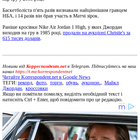
Баскетболіста п'ять разів визнавали найціннішим гравцем
НБА, і 14 разів він брав участь в Матчі зірок.
Раніше кросівки Nike Air Jordan 1 High, у яких Джордан
виходив на гру в 1985 році,
продали на аукціоні Сhristie's за
615 тисяч доларів
.
Новини від
Корреспондент.net
в Telegram. Підписуйтесь на наш
канал
https://t.me/korrespondentnet
Читайте Korrespondent.net в Google News
ТЕГИ:
рекорд
,
фото
,
торги
,
обувь
,
аукцион.
,
Майкл
Джордан
,
кроссовки
Якщо ви помітили помилку, виділіть необхідний текст і
натисніть Ctrl + Enter, щоб повідомити про це редакцію.