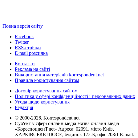
Повна версія сайту
Facebook
Twitter
RSS-стрічки
E-mail розсилка
Контакти
Реклама на сайті
Використання матеріалів korrespondent.net
Правила користування сайтом
Договір користування сайтом
Політика у сфері конфіденційності і персональних даних
Угода щодо користування
Редакція
© 2000-2026, Korrespondent.net
Суб'єкт у сфері онлайн-медіа Назва онлайн-медіа –
«КореспонденТ.net» Адреса: 02091, місто Київ,
ХАРКІВСЬКЕ ШОСЕ, будинок 172-Б, офіс 208/1 E-mail: