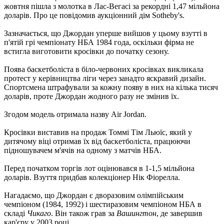
жовтня пішла з молотка в Лас-Вегасі за рекордні 1,47 мільйона
доларів. Про це повідомив аукціонний дім Sotheby's.
Зазначається, що Джордан уперше вийшов у цьому взутті в
п'ятій грі чемпіонату НБА 1984 года, оскільки фірма не
встигла виготовити кросівки до початку сезону.
Поява баскетболіста в біло-червоних кросівках викликала
протест у керівництва ліги через занадто яскравий дизайн.
Спортсмена штрафували за кожну появу в них на кілька тисяч
доларів, проте Джордан жодного разу не змінив їх.
Згодом модель отримала назву Air Jordan.
Кросівки виставив на продаж Томмі Тім Льюїс, який у
дитячому віці отримав їх від баскетболіста, працюючи
підношувачем м'ячів на одному з матчів НБА.
Перед початком торгів лот оцінювався в 1-1,5 мільйона
доларів. Взуття придбав колекціонер Нік Фіорелла.
Нагадаємо, що Джордан є дворазовим олімпійським
чемпіоном (1984, 1992) і шестиразовим чемпіоном НБА в
складі
Чикаго
. Він також грав за
Вашингтон
, де завершив
кар'єру у 2003 році.