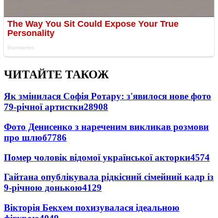
ЧИТАЙТЕ ТАКОЖ
Як змінилася Софія Ротару: з'явилося нове фото
79-річної артистки
28908
Фото Денисенко з нареченим викликав розмови
про шлюб
7786
Помер чоловік відомої української акторки
4574
Гайтана опублікувала рідкісний сімейний кадр із
9-річною донькою
4129
Вікторія Бекхем похизувалася ідеальною