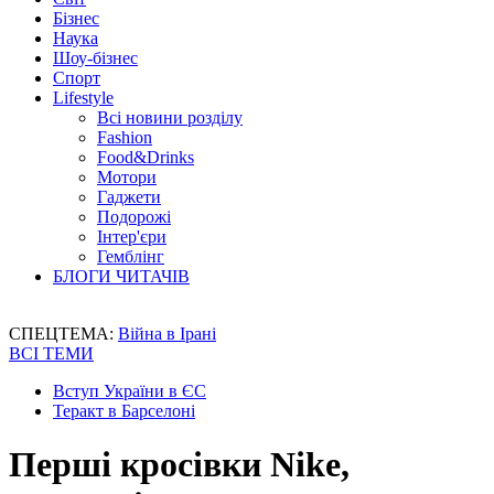
Бізнес
Наука
Шоу-бізнес
Спорт
Lifestyle
Всі новини розділу
Fashion
Food&Drinks
Мотори
Гаджети
Подорожі
Інтер'єри
Гемблінг
БЛОГИ ЧИТАЧІВ
СПЕЦТЕМА:
Війна в Ірані
ВСІ ТЕМИ
Вступ України в ЄС
Теракт в Барселоні
Перші кросівки Nike,