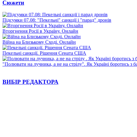
Сюжети
Підсумки 07.08: "Пекельні" санкції і "парад" дронів
Вторгнення Росії в Україну. Онлайн
Війна на Близькому Сході. Онлайн
Пекельні санкції. Рішення Сената США
"Полювати на лучника, а не на стрілу". Як Україні боротись з 
ВИБІР РЕДАКТОРА