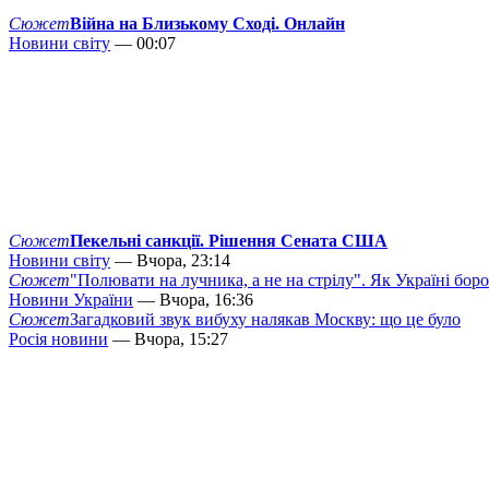
Сюжет
Війна на Близькому Сході. Онлайн
Новини світу
— 00:07
Сюжет
Пекельні санкції. Рішення Сената США
Новини світу
— Вчора, 23:14
Сюжет
"Полювати на лучника, а не на стрілу". Як Україні бор
Новини України
— Вчора, 16:36
Сюжет
Загадковий звук вибуху налякав Москву: що це було
Росія новини
— Вчора, 15:27