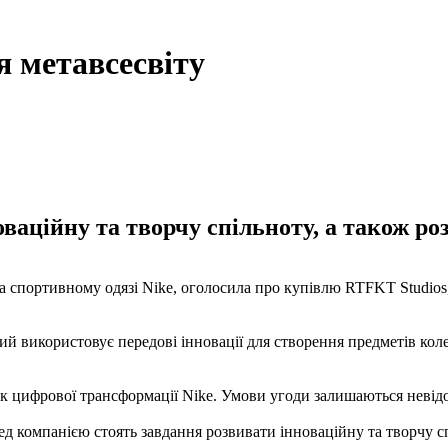
я метавсесвіту
оваційну та творчу спільноту, а також р
 спортивному одязі Nike, оголосила про купівлю RTFKT Studios, 
ий використовує передові інновації для створення предметів кол
рок цифрової трансформації Nike. Умови угоди залишаються неві
д компанією стоять завдання розвивати інноваційну та творчу с