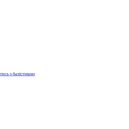
отись з балістикою