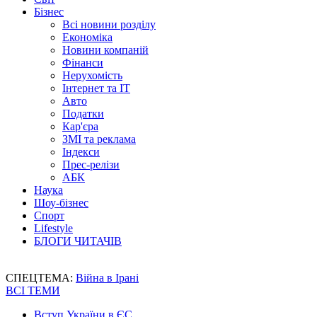
Бізнес
Всі новини розділу
Економіка
Новини компаній
Фінанси
Нерухомість
Інтернет та IT
Авто
Податки
Кар'єра
ЗМІ та реклама
Індекси
Прес-релізи
АБК
Наука
Шоу-бізнес
Спорт
Lifestyle
БЛОГИ ЧИТАЧІВ
СПЕЦТЕМА:
Війна в Ірані
ВСІ ТЕМИ
Вступ України в ЄС