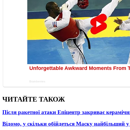
ЧИТАЙТЕ ТАКОЖ
Після ракетної атаки Епіцентр закриває керамічн
Відомо, у скільки обійдеться Маску найбільший у 