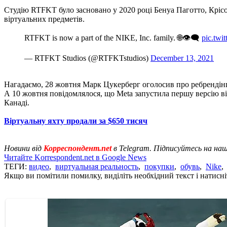
Студію RTFKT було засновано у 2020 році Бенуа Паготто, Кріс
віртуальних предметів.
RTFKT is now a part of the NIKE, Inc. family. 🌐👁‍🗨
pic.tw
— RTFKT Studios (@RTFKTstudios)
December 13, 2021
Нагадаємо, 28 жовтня Марк Цукерберг оголосив про ребрендінг
А 10 жовтня повідомлялося, що Meta запустила першу версію вір
Канаді.
Віртуальну яхту продали за $650 тисяч
Новини від
Корреспондент.net
в Telegram. Підписуйтесь на на
Читайте Korrespondent.net в Google News
ТЕГИ:
видео
,
виртуальная реальность
,
покупки
,
обувь
,
Nike
Якщо ви помітили помилку, виділіть необхідний текст і натисніт