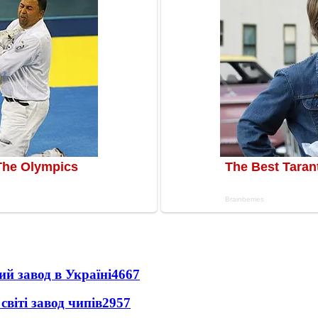
ий завод в Україні
4667
світі завод чипів
2957