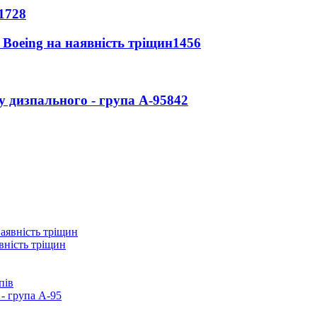
1728
 Boeing на наявність тріщин
1456
у дизпального - група А-95
842
вність тріщин
пів
- група А-95