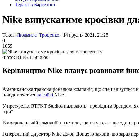
Теракт в Барселоні
Nike випускатиме кросівки дл
Текст:
Людмила Троценко
, 14 грудня 2021, 21:25
0
1055
Фото: RTFKT Studios
Керівництво Nike планує розвивати інн
Американська транснаціональна компанія, що спеціалізується на
повідомляється
на сайті
Nike.
У прес-релізі RTFKT Studios називають "провідним брендом, як
ігри".
В американській компанії зазначили, що ця угода – ще один к
Генеральний директор Nike Джон Донах'ю заявив, що зараз пере