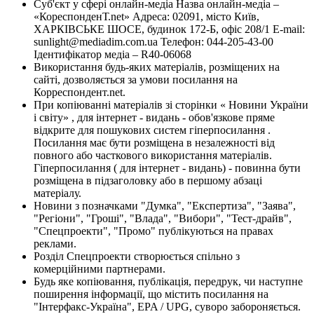
Суб'єкт у сфері онлайн-медіа Назва онлайн-медіа –
«КореспонденТ.net» Адреса: 02091, місто Київ,
ХАРКІВСЬКЕ ШОСЕ, будинок 172-Б, офіс 208/1 E-mail:
sunlight@mediadim.com.ua
Телефон: 044-205-43-00
Ідентифікатор медіа – R40-06068
Використання будь-яких матеріалів, розміщених на
сайті, дозволяється за умови посилання на
Корреспондент.net.
При копіюванні матеріалів зі сторінки « Новини України
і світу» , для інтернет - видань - обов'язкове пряме
відкрите для пошукових систем гіперпосилання .
Посилання має бути розміщена в незалежності від
повного або часткового використання матеріалів.
Гіперпосилання ( для інтернет - видань) - повинна бути
розміщена в підзаголовку або в першому абзаці
матеріалу.
Новини з позначками "Думка", "Експертиза", "Заява",
"Регіони", "Гроші", "Влада", "Вибори", "Тест-драйв",
"Спецпроекти", "Промо" публікуються на правах
реклами.
Розділ Спецпроекти створюється спільно з
комерційними партнерами.
Будь яке копіювання, публікація, передрук, чи наступне
поширення інформації, що містить посилання на
"Інтерфакс-Україна", EPA / UPG, суворо забороняється.