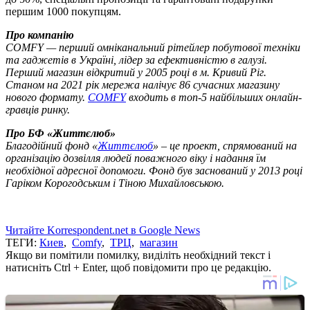
першим 1000 покупцям.
Про компанію
COMFY — перший омніканальний рітейлер побутової техніки
та гаджетів в Україні, лідер за ефективністю в галузі.
Перший магазин відкритий у 2005 році в м. Кривий Ріг.
Станом на 2021 рік мережа налічує 86 сучасних магазину
нового формату.
COMFY
входить в топ-5 найбільших онлайн-
гравців ринку.
Про БФ «Життєлюб»
Благодійний фонд «
Життєлюб
» – це проект, спрямований на
організацію дозвілля людей поважного віку і надання їм
необхідної адресної допомоги. Фонд був заснований у 2013 році
Гаріком Корогодським і Тіною Михайловською.
Читайте Korrespondent.net в Google News
ТЕГИ:
Киев
,
Comfy
,
ТРЦ
,
магазин
Якщо ви помітили помилку, виділіть необхідний текст і
натисніть Ctrl + Enter, щоб повідомити про це редакцію.