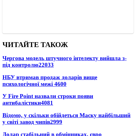
ЧИТАЙТЕ ТАКОЖ
Чергова модель штучного інтелекту вийшла з-
під контролю
22033
НБУ втримав продаж доларів вище
психологічної межі
4600
У Fire Point назвали строки появи
антибалістики
4081
Відомо, у скільки обійдеться Маску найбільший
у світі завод чипів
2999
Долар стабільний в обмінниках, євро