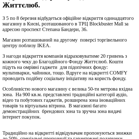
Життєлюб.
З 5 по 8 березня відбудеться офіційне відкриття одинадцятого
магазину в Києві, розташованого в ТРЦ Blockbuster Mall за
адресою проспект Степана Бандери, 36.
Магазин розташований на другому поверсі торгівельного
центру поблизу IKEA.
З нагоди відкриття компанія відраховуватиме 20 гривень з
кожного чеку до Благодійного Фонду Життєлюб. Кошти
підуть на омріяні гаджети для підопічних фонду:
мультиварки, чайники, тощо. Вдруге на відкритті COMFY
проводить подібну соціальну ініціативу на користь фонду.
Особливістю нового магазину є велика 50-ти метрова вхідна
зона. На 900 кв.м. представлені традиційні категорії аудіо,
відео та побутових гаджетів, розширена зона іноваційних
товарів та віртуальна вітрина. В магазині багато
демонстраційних брендових зона та зручна зона видачі
інтернет покупок.
Традиційно на відкритті відвідувачам пропонуються знижки
до 50%, спеціальні пропозиції та гарантовані подарунки