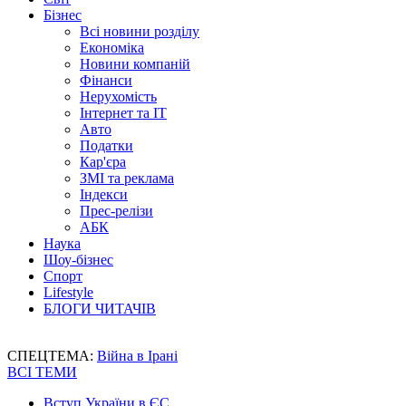
Бізнес
Всі новини розділу
Економіка
Новини компаній
Фінанси
Нерухомість
Інтернет та IT
Авто
Податки
Кар'єра
ЗМІ та реклама
Індекси
Прес-релізи
АБК
Наука
Шоу-бізнес
Спорт
Lifestyle
БЛОГИ ЧИТАЧІВ
СПЕЦТЕМА:
Війна в Ірані
ВСІ ТЕМИ
Вступ України в ЄС