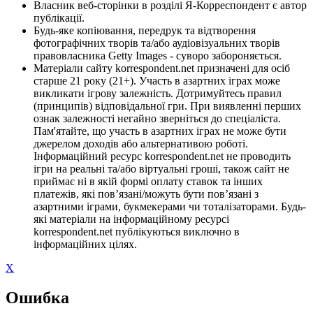
Власник веб-сторінки в розділі Я-Корреспондент є автор
публікації.
Будь-яке копіювання, передрук та відтворення
фотографічних творів та/або аудіовізуальних творів
правовласника Getty Images - суворо забороняється.
Матеріали сайту korrespondent.net призначені для осіб
старше 21 року (21+). Участь в азартних іграх може
викликати ігрову залежність. Дотримуйтесь правил
(принципів) відповідальної гри. При виявленні перших
ознак залежності негайно зверніться до спеціаліста.
Пам'ятайте, що участь в азартних іграх не може бути
джерелом доходів або альтернативою роботі.
Інформаційний ресурс korrespondent.net не проводить
ігри на реальні та/або віртуальні гроші, також сайт не
приймає ні в якій формі оплату ставок та інших
платежів, які пов’язані/можуть бути пов’язані з
азартними іграми, букмекерами чи тоталізаторами. Будь-
які матеріали на інформаційному ресурсі
korrespondent.net публікуються виключно в
інформаційних цілях.
X
Ошибка