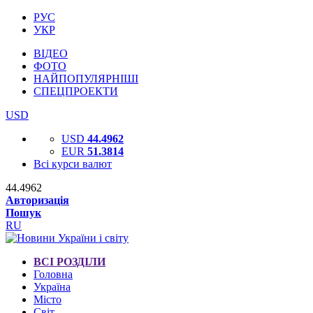
РУС
УКР
ВІДЕО
ФОТО
НАЙПОПУЛЯРНІШІ
СПЕЦПРОЕКТИ
USD
USD
44.4962
EUR
51.3814
Всі курси валют
44.4962
Авторизація
Пошук
RU
ВСІ РОЗДІЛИ
Головна
Україна
Місто
Світ