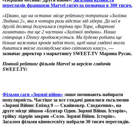
переглядів франшизи Marvel сягнула позначки в 300 тисяч.
«Цікаво, що на останнє місце рейтингу потрапила «Залізна
Людина 2», яка в чотири рази відстає від лідера. До неї в
другій десятці долучилися стрічки про Тора, «Вартові
галактики» та ще 2 частини «Залізної людини». Наша
співпраця з Disney продовжується. Ми будемо робити ще
більше важливих кроків задля того, щоб наші глядачі могли
дивитися якісне голлівудське кіно світового класу»,
—
зазначає директор з маркетингу SWEET.TV Марина Русак.
Повний рейтинг фільмів Marvel за версією глядачів
SWEET.TV:
Фільми саги «Зоряні війни»
лише починають набирати
популярність. Частіше за все глядачі дивилися ексклюзив
«Зоряні Війни: Епізод 9 — Скайвокер. Сходження», на
друге місце зійшов «Бунтар Один. Зоряні Війни. Історія»,
трійку лідерів закрив «Соло. Зоряні Війни. Історія».
Загалом фільми кіновсесвіту набрали 30 тисяч переглядів.