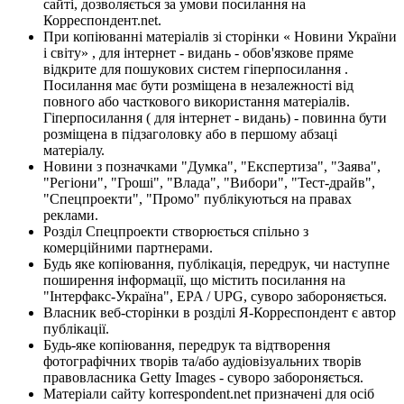
сайті, дозволяється за умови посилання на
Корреспондент.net.
При копіюванні матеріалів зі сторінки « Новини України
і світу» , для інтернет - видань - обов'язкове пряме
відкрите для пошукових систем гіперпосилання .
Посилання має бути розміщена в незалежності від
повного або часткового використання матеріалів.
Гіперпосилання ( для інтернет - видань) - повинна бути
розміщена в підзаголовку або в першому абзаці
матеріалу.
Новини з позначками "Думка", "Експертиза", "Заява",
"Регіони", "Гроші", "Влада", "Вибори", "Тест-драйв",
"Спецпроекти", "Промо" публікуються на правах
реклами.
Розділ Спецпроекти створюється спільно з
комерційними партнерами.
Будь яке копіювання, публікація, передрук, чи наступне
поширення інформації, що містить посилання на
"Інтерфакс-Україна", EPA / UPG, суворо забороняється.
Власник веб-сторінки в розділі Я-Корреспондент є автор
публікації.
Будь-яке копіювання, передрук та відтворення
фотографічних творів та/або аудіовізуальних творів
правовласника Getty Images - суворо забороняється.
Матеріали сайту korrespondent.net призначені для осіб