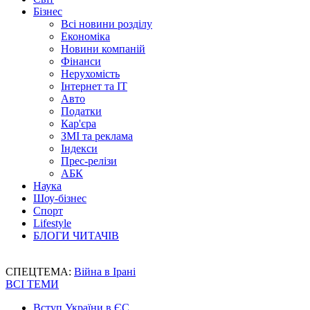
Бізнес
Всі новини розділу
Економіка
Новини компаній
Фінанси
Нерухомість
Інтернет та IT
Авто
Податки
Кар'єра
ЗМІ та реклама
Індекси
Прес-релізи
АБК
Наука
Шоу-бізнес
Спорт
Lifestyle
БЛОГИ ЧИТАЧІВ
СПЕЦТЕМА:
Війна в Ірані
ВСІ ТЕМИ
Вступ України в ЄС