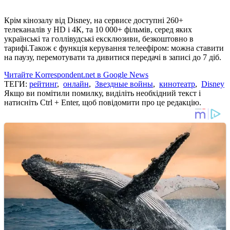
Крім кінозалу від Disney, на сервисе доступні 260+
телеканалів у HD і 4К, та 10 000+ фільмів, серед яких
українські та голлівудські ексклюзиви, безкоштовно в
тарифі.Також є функція керування телеефіром: можна ставити
на паузу, перемотувати та дивитися передачі в записі до 7 діб.
Читайте Korrespondent.net в Google News
ТЕГИ:
рейтинг
,
онлайн
,
Звездные войны
,
кинотеатр
,
Disney
Якщо ви помітили помилку, виділіть необхідний текст і
натисніть Ctrl + Enter, щоб повідомити про це редакцію.