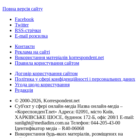
Повна версія сайту
Facebook
Twitter
RSS-стрічки
E-mail розсилка
Контакти
Реклама на сайті
Використання матеріалів korrespondent.net
Правила користування сайтом
Договір користування сайтом
Політика у сфері конфіденційності і персональних даних
Угода щодо користування
Редакція
© 2000-2026, Korrespondent.net
Суб'єкт у сфері онлайн-медіа Назва онлайн-медіа –
«КореспонденТ.net» Адреса: 02091, місто Київ,
ХАРКІВСЬКЕ ШОСЕ, будинок 172-Б, офіс 208/1 E-mail:
sunlight@mediadim.com.ua
Телефон: 044-205-43-00
Ідентифікатор медіа – R40-06068
Використання будь-яких матеріалів, розміщених на