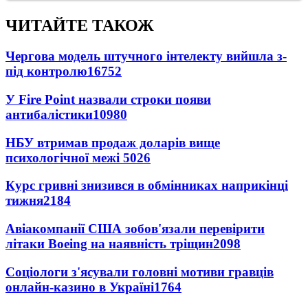
ЧИТАЙТЕ ТАКОЖ
Чергова модель штучного інтелекту вийшла з-
під контролю
16752
У Fire Point назвали строки появи
антибалістики
10980
НБУ втримав продаж доларів вище
психологічної межі
5026
Курс гривні знизився в обмінниках наприкінці
тижня
2184
Авіакомпанії США зобов'язали перевірити
літаки Boeing на наявність тріщин
2098
Соціологи з'ясували головні мотиви гравців
онлайн-казино в Україні
1764