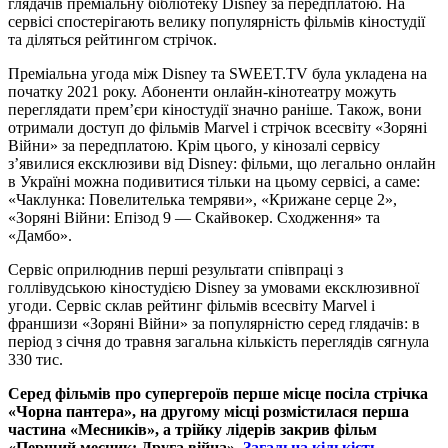
глядачів преміальну бібліотеку Disney за передплатою. На
сервісі спостерігають велику популярність фільмів кіностудії
та діляться рейтингом стрічок.
Преміальна угода між Disney та SWEET.TV була укладена на
початку 2021 року. Абоненти онлайн-кінотеатру можуть
переглядати прем’єри кіностудії значно раніше. Також, вони
отримали доступ до фільмів Marvel і стрічок всесвіту «Зоряні
Війни» за передплатою. Крім цього, у кінозалі сервісу
з’явилися ексклюзиви від Disney: фільми, що легально онлайн
в Україні можна подивитися тільки на цьому сервісі, а саме:
«Чаклунка: Повелителька темряви», «Крижане серце 2»,
«Зоряні Війни: Епізод 9 — Скайвокер. Сходження» та
«Дамбо».
Сервіс оприлюднив перші результати співпраці з
голлівудською кіностудією Disney за умовами ексклюзивної
угоди. Сервіс склав рейтинг фільмів всесвіту Marvel і
франшизи «Зоряні Війни» за популярністю серед глядачів: в
період з січня до травня загальна кількість переглядів сягнула
330 тис.
Серед фільмів про супергероїв перше місце посіла стрічка
«Чорна пантера», на другому місці розмістилася перша
частина «Месників», а трійку лідерів закрив фільм
«Перший месник: Друга війна».
З
агальна кількість