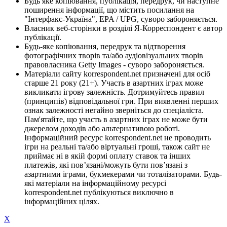
Будь яке копіювання, публікація, передрук, чи наступне
поширення інформації, що містить посилання на
"Інтерфакс-Україна", EPA / UPG, суворо забороняється.
Власник веб-сторінки в розділі Я-Корреспондент є автор
публікації.
Будь-яке копіювання, передрук та відтворення
фотографічних творів та/або аудіовізуальних творів
правовласника Getty Images - суворо забороняється.
Матеріали сайту korrespondent.net призначені для осіб
старше 21 року (21+). Участь в азартних іграх може
викликати ігрову залежність. Дотримуйтесь правил
(принципів) відповідальної гри. При виявленні перших
ознак залежності негайно зверніться до спеціаліста.
Пам'ятайте, що участь в азартних іграх не може бути
джерелом доходів або альтернативою роботі.
Інформаційний ресурс korrespondent.net не проводить
ігри на реальні та/або віртуальні гроші, також сайт не
приймає ні в якій формі оплату ставок та інших
платежів, які пов’язані/можуть бути пов’язані з
азартними іграми, букмекерами чи тоталізаторами. Будь-
які матеріали на інформаційному ресурсі
korrespondent.net публікуються виключно в
інформаційних цілях.
X