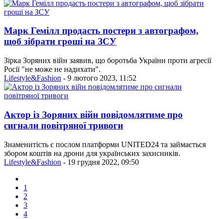
Марк Гемілл продасть постери з автографом,
щоб зібрати гроші на ЗСУ
Зірка Зоряних війн заявив, що боротьба України проти агресії
Росії "не може не надихати".
Lifestyle&Fashion
- 9 лютого 2023, 11:52
Актор із Зоряних війн повідомлятиме про
сигнали повітряної тривоги
Знаменитість є послом платформи UNITED24 та займається
збором коштів на дрони для українських захисників.
Lifestyle&Fashion
- 19 грудня 2022, 09:50
1
2
3
4