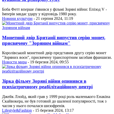
Боба Фетт вперше з'явився у фільмі Зоряні війни: Епізод V -
Імперія завдає удару у відповідь 1980 року.
Новини культури
- 21 серпня 2024, 11:19
Монетний двір Британії випустив серію монет,
присвячену "Зоряним війнам"
Королівський монетний двір представив другу серію монет
"Зоряних воєн", присвячену транспортним засобам франшизи.
Новости мира
- 19 березня 2024, 09:55
Зірка фільму Зоряні війни опинився в
психіатричному реабілітаційному центрі
Джейк Ллойд, який грав у 1999 році роль маленького Енакіна
Скайвокера, не був готовий до шаленої популярності, тож з
часом у нього почалася шизофренія.
Lifestyle&Fashion
- 15 березня 2024, 13:17