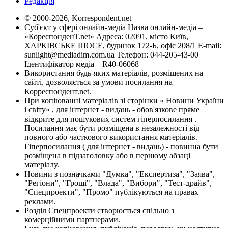
Редакція
© 2000-2026, Korrespondent.net
Суб'єкт у сфері онлайн-медіа Назва онлайн-медіа –
«КореспонденТ.net» Адреса: 02091, місто Київ,
ХАРКІВСЬКЕ ШОСЕ, будинок 172-Б, офіс 208/1 E-mail:
sunlight@mediadim.com.ua
Телефон: 044-205-43-00
Ідентифікатор медіа – R40-06068
Використання будь-яких матеріалів, розміщених на
сайті, дозволяється за умови посилання на
Корреспондент.net.
При копіюванні матеріалів зі сторінки « Новини України
і світу» , для інтернет - видань - обов'язкове пряме
відкрите для пошукових систем гіперпосилання .
Посилання має бути розміщена в незалежності від
повного або часткового використання матеріалів.
Гіперпосилання ( для інтернет - видань) - повинна бути
розміщена в підзаголовку або в першому абзаці
матеріалу.
Новини з позначками "Думка", "Експертиза", "Заява",
"Регіони", "Гроші", "Влада", "Вибори", "Тест-драйв",
"Спецпроекти", "Промо" публікуються на правах
реклами.
Розділ Спецпроекти створюється спільно з
комерційними партнерами.