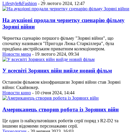
Lifestyle&Fashion
- 29 лютого 2024, 12:47
На аукціоні продали чернетку сценарію фільму
Зоряні війни
Чернетка сценарію першого фільму "Зоряні війни", що
спочатку називався "Пригоди Люка Старкіллера", була
придбана австрійським приватним колекціонером.
Новости мира
- 19 лютого 2024, 09:34
У всесвіті Зоряних війн вийде новий фільм
Останнім фільмом кінофраншизи Зоряні війни став Зоряні
війни: Скайвокер.
Новости кино
- 10 січня 2024, 14:44
Американець створив робота із Зоряних війн
Це один із найкультовіших роботів серії поряд з R2-D2 та
іншими відомими персонажами серії.
Технологии
- 20 червня 2023, 16:03