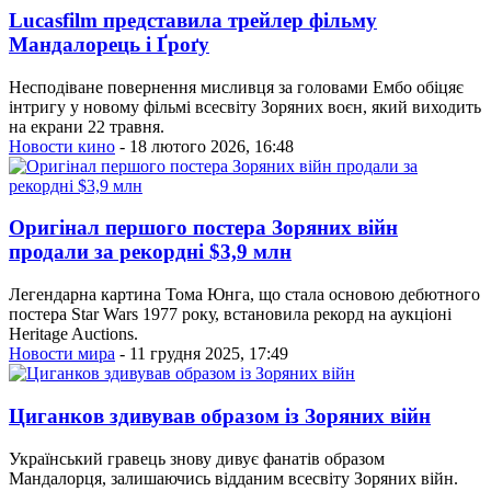
Lucasfilm представила трейлер фільму
Мандалорець і Ґроґу
Несподіване повернення мисливця за головами Ембо обіцяє
інтригу у новому фільмі всесвіту Зоряних воєн, який виходить
на екрани 22 травня.
Новости кино
- 18 лютого 2026, 16:48
Оригінал першого постера Зоряних війн
продали за рекордні $3,9 млн
Легендарна картина Тома Юнга, що стала основою дебютного
постера Star Wars 1977 року, встановила рекорд на аукціоні
Heritage Auctions.
Новости мира
- 11 грудня 2025, 17:49
Циганков здивував образом із Зоряних війн
Український гравець знову дивує фанатів образом
Мандалорця, залишаючись відданим всесвіту Зоряних війн.