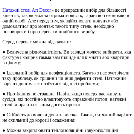
Натяжні стелі Art Decor
- це прекрасний вибір для більшості
клієнтів, так як можна отримати якість, гарантію і економію в
одній особі. Але перед тим, як здійснювати покупку або
домовлятися про монтаж такого типу стель, необхідно
поговорити і про переваги подібного виробу.
Серед переваг можна відзначити:
● Величезна різноманітність. Ви завжди можете вибирати, яка
фактура і колірна гамма вам підійде для кімнати або квартири
в цілому;
● Ідеальний вибір для перфекціоніста. Багато з нас зустрічали
таку проблему, як тріщини чи інші дефекти стелі. Натяжний
варіант допомагає позбутися від цієї проблеми;
● Протікання не страшне. Навіть якщо поверх вас живуть
сусіди, які постійно влаштовують справжній потоп, натяжні
стелі впораються з цим досить просто
● Стійкість до вологи досить висока. Також, натяжний варіант
не схильний до корозії і осадження;
● Можна закріплювати теплоізоляційні і звукоізоляційні