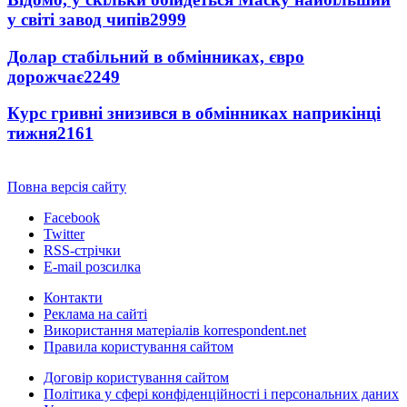
у світі завод чипів
2999
Долар стабільний в обмінниках, євро
дорожчає
2249
Курс гривні знизився в обмінниках наприкінці
тижня
2161
Повна версія сайту
Facebook
Twitter
RSS-стрічки
E-mail розсилка
Контакти
Реклама на сайті
Використання матеріалів korrespondent.net
Правила користування сайтом
Договір користування сайтом
Політика у сфері конфіденційності і персональних даних