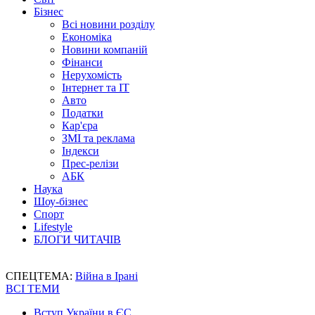
Бізнес
Всі новини розділу
Економіка
Новини компаній
Фінанси
Нерухомість
Інтернет та IT
Авто
Податки
Кар'єра
ЗМІ та реклама
Індекси
Прес-релізи
АБК
Наука
Шоу-бізнес
Спорт
Lifestyle
БЛОГИ ЧИТАЧІВ
СПЕЦТЕМА:
Війна в Ірані
ВСІ ТЕМИ
Вступ України в ЄС