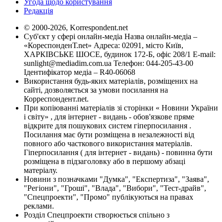
Угода щодо користування
Редакція
© 2000-2026, Korrespondent.net
Суб'єкт у сфері онлайн-медіа Назва онлайн-медіа –
«КореспонденТ.net» Адреса: 02091, місто Київ,
ХАРКІВСЬКЕ ШОСЕ, будинок 172-Б, офіс 208/1 E-mail:
sunlight@mediadim.com.ua
Телефон: 044-205-43-00
Ідентифікатор медіа – R40-06068
Використання будь-яких матеріалів, розміщених на
сайті, дозволяється за умови посилання на
Корреспондент.net.
При копіюванні матеріалів зі сторінки « Новини України
і світу» , для інтернет - видань - обов'язкове пряме
відкрите для пошукових систем гіперпосилання .
Посилання має бути розміщена в незалежності від
повного або часткового використання матеріалів.
Гіперпосилання ( для інтернет - видань) - повинна бути
розміщена в підзаголовку або в першому абзаці
матеріалу.
Новини з позначками "Думка", "Експертиза", "Заява",
"Регіони", "Гроші", "Влада", "Вибори", "Тест-драйв",
"Спецпроекти", "Промо" публікуються на правах
реклами.
Розділ Спецпроекти створюється спільно з