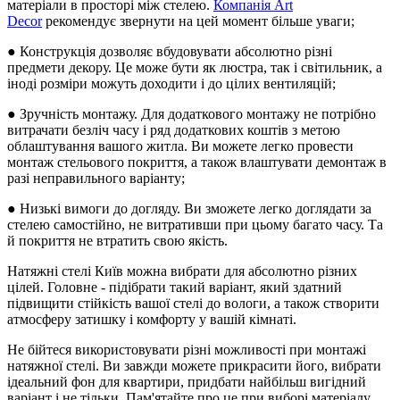
матеріали в просторі між стелею.
Компанія Art
Decor
рекомендує звернути на цей момент більше уваги;
● Конструкція дозволяє вбудовувати абсолютно різні
предмети декору. Це може бути як люстра, так і світильник, а
іноді розміри можуть доходити і до цілих вентиляцій;
● Зручність монтажу. Для додаткового монтажу не потрібно
витрачати безліч часу і ряд додаткових коштів з метою
облаштування вашого житла. Ви можете легко провести
монтаж стельового покриття, а також влаштувати демонтаж в
разі неправильного варіанту;
● Низькі вимоги до догляду. Ви зможете легко доглядати за
стелею самостійно, не витративши при цьому багато часу. Та
й покриття не втратить свою якість.
Натяжні стелі Київ можна вибрати для абсолютно різних
цілей. Головне - підібрати такий варіант, який здатний
підвищити стійкість вашої стелі до вологи, а також створити
атмосферу затишку і комфорту у вашій кімнаті.
Не бійтеся використовувати різні можливості при монтажі
натяжної стелі. Ви завжди можете прикрасити його, вибрати
ідеальний фон для квартири, придбати найбільш вигідний
варіант і не тільки. Пам'ятайте про це при виборі матеріалу.