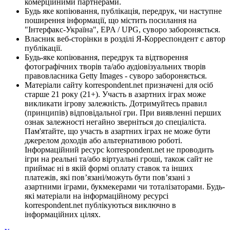
комерційними партнерами.
Будь яке копіювання, публікація, передрук, чи наступне
поширення інформації, що містить посилання на
"Інтерфакс-Україна", EPA / UPG, суворо забороняється.
Власник веб-сторінки в розділі Я-Корреспондент є автор
публікації.
Будь-яке копіювання, передрук та відтворення
фотографічних творів та/або аудіовізуальних творів
правовласника Getty Images - суворо забороняється.
Матеріали сайту korrespondent.net призначені для осіб
старше 21 року (21+). Участь в азартних іграх може
викликати ігрову залежність. Дотримуйтесь правил
(принципів) відповідальної гри. При виявленні перших
ознак залежності негайно зверніться до спеціаліста.
Пам'ятайте, що участь в азартних іграх не може бути
джерелом доходів або альтернативою роботі.
Інформаційний ресурс korrespondent.net не проводить
ігри на реальні та/або віртуальні гроші, також сайт не
приймає ні в якій формі оплату ставок та інших
платежів, які пов’язані/можуть бути пов’язані з
азартними іграми, букмекерами чи тоталізаторами. Будь-
які матеріали на інформаційному ресурсі
korrespondent.net публікуються виключно в
інформаційних цілях.