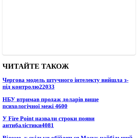
ЧИТАЙТЕ ТАКОЖ
Чергова модель штучного інтелекту вийшла з-
під контролю
22033
НБУ втримав продаж доларів вище
психологічної межі
4600
У Fire Point назвали строки появи
антибалістики
4081
Відомо, у скільки обійдеться Маску найбільший