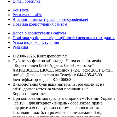
E-mail розсилка
Контакти
Реклама на сайті
Використання матеріалів korrespondent.net
Правила користування сайтом
Договір користування сайтом
Політика у сфері конфіденційності і персональних даних
Угода щодо користування
Редакція
© 2000-2026, Korrespondent.net
Суб'єкт у сфері онлайн-медіа Назва онлайн-медіа –
«КореспонденТ.net» Адреса: 02091, місто Київ,
ХАРКІВСЬКЕ ШОСЕ, будинок 172-Б, офіс 208/1 E-mail:
sunlight@mediadim.com.ua
Телефон: 044-205-43-00
Ідентифікатор медіа – R40-06068
Використання будь-яких матеріалів, розміщених на
сайті, дозволяється за умови посилання на
Корреспондент.net.
При копіюванні матеріалів зі сторінки « Новини України
і світу» , для інтернет - видань - обов'язкове пряме
відкрите для пошукових систем гіперпосилання .
Посилання має бути розміщена в незалежності від