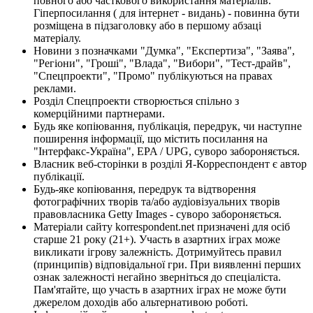
повного або часткового використання матеріалів.
Гіперпосилання ( для інтернет - видань) - повинна бути
розміщена в підзаголовку або в першому абзаці
матеріалу.
Новини з позначками "Думка", "Експертиза", "Заява",
"Регіони", "Гроші", "Влада", "Вибори", "Тест-драйв",
"Спецпроекти", "Промо" публікуються на правах
реклами.
Розділ Спецпроекти створюється спільно з
комерційними партнерами.
Будь яке копіювання, публікація, передрук, чи наступне
поширення інформації, що містить посилання на
"Інтерфакс-Україна", EPA / UPG, суворо забороняється.
Власник веб-сторінки в розділі Я-Корреспондент є автор
публікації.
Будь-яке копіювання, передрук та відтворення
фотографічних творів та/або аудіовізуальних творів
правовласника Getty Images - суворо забороняється.
Матеріали сайту korrespondent.net призначені для осіб
старше 21 року (21+). Участь в азартних іграх може
викликати ігрову залежність. Дотримуйтесь правил
(принципів) відповідальної гри. При виявленні перших
ознак залежності негайно зверніться до спеціаліста.
Пам'ятайте, що участь в азартних іграх не може бути
джерелом доходів або альтернативою роботі.