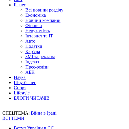
Бізнес
Всі новини розділу
Економіка
Новини компаній
Фінанси
Нерухомість
Інтернет та IT
Авто
Податки
Кар'єра
ЗМІ та реклама
Індекси
Прес-релізи
АБК
Наука
Шоу-бізнес
Спорт
Lifestyle
БЛОГИ ЧИТАЧІВ
СПЕЦТЕМА:
Війна в Ірані
ВСІ ТЕМИ
Вступ України в ЄС