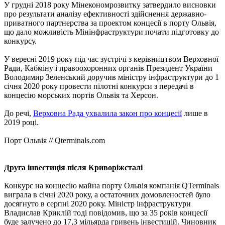
У грудні 2018 року Мінекономрозвитку затвердило висновки
про результати аналізу ефективності здійснення державно-
приватного партнерства за проектом концесії в порту Ольвія,
що дало можливість Мінінфраструктури почати підготовку до
конкурсу.
У вересні 2019 року під час зустрічі з керівництвом Верховної
Ради, Кабміну і правоохоронних органів Президент України
Володимир Зеленський доручив міністру інфраструктури до 1
січня 2020 року провести пілотні конкурси з передачі в
концесію морських портів Ольвія та Херсон.
До речі,
Верховна Рада ухвалила закон про концесії
лише в
2019 році.
Порт Ольвія // Qterminals.com
Друга інвестиція після Криворіжсталі
Конкурс на концесію майна порту Ольвія компанія QTerminals
виграла в січні 2020 року, а остаточних домовленостей було
досягнуто в серпні 2020 року. Міністр інфраструктури
Владислав Криклій тоді повідомив, що за 35 років концесії
буде залучено до 17,3 мільярда гривень інвестицій. Чиновник