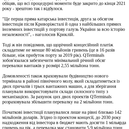
обіцяв, що всі процедурні моменти буде закрито до кінця 2021
року - зрештою так і відбулося.
"Це перша пряма катарська інвестиція, друга за обсягом
інвестиція після Криворіжсталі й одна з найбільших прямих
іноземних інвестицій у портову галузь України за всю історію
незалежності", - наголосив Криклій.
Тоді ж він повідомив, що щорічний концесійний платіж
складатиме не менше 80 мільйонів гривень (це в 16 ​​разів
більше, ніж прибуток порту за 2019 рік). QTerminals
зобов'язалася забезпечити мінімальний річний обсяг
перевалки вантажів у розмірі 2,55 мільйона тонн.
Домовленості також враховували будівництво нового
термінала в районі північного молу, який складатиметься із
двох причалів і трьох вантажних машин, а для зберігання
планували використовувати склади силосного типу з
механізацією. За рахунок цих двох проектів QTerminals
розраховувала збільшити перевалку на 2 мільйони тонн.
Початкові інвестиції планувалися лише на рівні близько 142
мільйонів доларів. Згідно із проектом концесії, до 2030 року
надходження від інвестора в бюджет мають досягти 1 мільярда
гривень на рік, а перевалка має становити 5,9 мільйона тонн