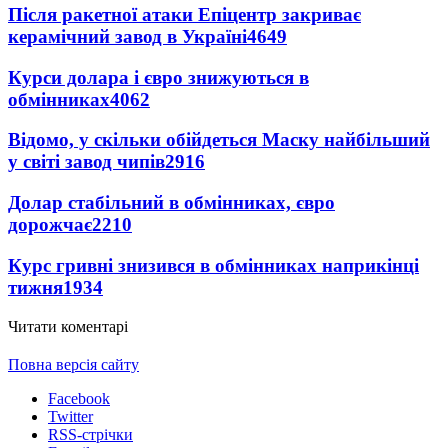
Після ракетної атаки Епіцентр закриває
керамічний завод в Україні
4649
Курси долара і євро знижуються в
обмінниках
4062
Відомо, у скільки обійдеться Маску найбільший
у світі завод чипів
2916
Долар стабільний в обмінниках, євро
дорожчає
2210
Курс гривні знизився в обмінниках наприкінці
тижня
1934
Читати коментарі
Повна версія сайту
Facebook
Twitter
RSS-стрічки