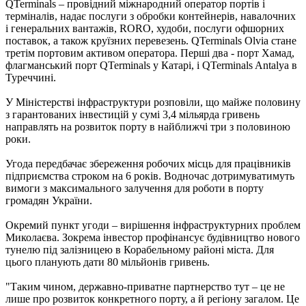
QTerminals – провідний міжнародний оператор портів і
терміналів, надає послуги з обробки контейнерів, навалочних
і генеральних вантажів, RORO, худоби, послуги офшорних
поставок, а також круїзних перевезень. QTerminals Olvia стане
третім портовим активом оператора. Перші два - порт Хамад,
флагманський порт QTerminals у Катарі, і QTerminals Antalya в
Туреччині.
У Міністерстві інфраструктури розповіли, що майже половину
з гарантованих інвестицій у сумі 3,4 мільярда гривень
направлять на розвиток порту в найближчі три з половиною
роки.
Угода передбачає збереження робочих місць для працівників
підприємства строком на 6 років. Водночас дотримуватимуть
вимоги з максимального залучення для роботи в порту
громадян України.
Окремий пункт угоди – вирішення інфраструктурних проблем
Миколаєва. Зокрема інвестор профінансує будівництво нового
тунелю під залізницею в Корабельному районі міста. Для
цього планують дати 80 мільйонів гривень.
"Таким чином, державно-приватне партнерство тут – це не
лише про розвиток конкретного порту, а й регіону загалом. Це