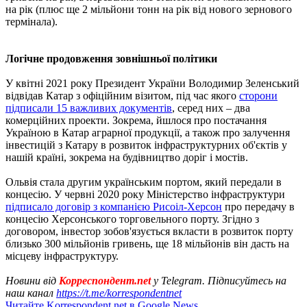
на рік (плюс ще 2 мільйони тонн на рік від нового зернового
термінала).
Логічне продовження зовнішньої політики
У квітні 2021 року Президент України Володимир Зеленський
відвідав Катар з офіційним візитом, під час якого
сторони
підписали 15 важливих документів
, серед них – два
комерційних проекти. Зокрема, йшлося про постачання
Україною в Катар аграрної продукції, а також про залучення
інвестицій з Катару в розвиток інфраструктурних об'єктів у
нашій країні, зокрема на будівництво доріг і мостів.
Ольвія стала другим українським портом, який передали в
концесію. У червні 2020 року Міністерство інфраструктури
підписало договір з компанією Рисоіл-Херсон
про передачу в
концесію Херсонського торговельного порту. Згідно з
договором, інвестор зобов'язується вкласти в розвиток порту
близько 300 мільйонів гривень, ще 18 мільйонів він дасть на
місцеву інфраструктуру.
Новини від
Корреспондент.net
у Telegram. Підписуйтесь на
наш канал
https://t.me/korrespondentnet
Читайте Korrespondent.net в Google News