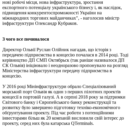
нові робочі місця, нова інфраструктура, зростання
експортного потенціалу українського бізнесу і, як наслідок,
підвищення конкурентоспроможності України на
міжнародних торгових майданчиках", - наголосив міністр
інфраструктури Олександр Кубраков.
З чого все починалося
Директор Ольвії Руслан Олійник нагадав, що історія з
передачею підприємства в концесію почалася в 2014 році. Тоді
керівництво ДП СМП Октябрьск (так раніше називалося ДП
СК Ольвія) ініціювало і неодноразово пропонувало на розгляд
Міністерства інфраструктури передачу підприємства в
концесію.
У 2016 році Мінінфраструктури обрало Спеціалізований
морський порт Ольвія як один з перших пілотних проектів
концесії в портовій галузі. А в серпні 2018 року за підтримки
Світового банку і Європейського банку реконструкції та
розвитку було завершено підготовку техніко-економічного
обґрунтування проекту. Під час роботи з потенційними
інвесторами більш як 20 компаній висловили свій інтерес до
проекту, серед них була катарська QTerminals.