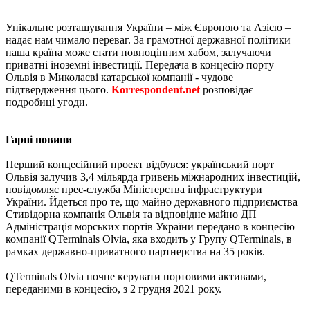
Унікальне розташування України – між Європою та Азією –
надає нам чимало переваг. За грамотної державної політики
наша країна може стати повноцінним хабом, залучаючи
приватні іноземні інвестиції. Передача в концесію порту
Ольвія в Миколаєві катарської компанії - чудове
підтвердження цього.
Korrespondent.net
розповідає
подробиці угоди.
Гарні новини
Перший концесійний проект відбувся: український порт
Ольвія залучив 3,4 мільярда гривень міжнародних інвестицій,
повідомляє прес-служба Міністерства інфраструктури
України. Йдеться про те, що майно державного підприємства
Стивідорна компанія Ольвія та відповідне майно ДП
Адміністрація морських портів України передано в концесію
компанії QTerminals Olvia, яка входить у Групу QTerminals, в
рамках державно-приватного партнерства на 35 років.
QTerminals Olvia почне керувати портовими активами,
переданими в концесію, з 2 грудня 2021 року.