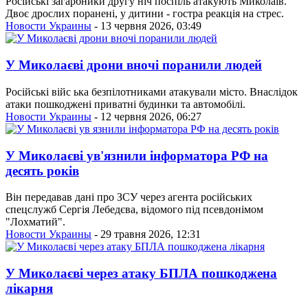
Російські загарбники другу ніч поспіль атакують Миколаїв.
Двоє дрослих поранені, у дитини - гостра реакція на стрес.
Новости Украины
- 13 червня 2026, 03:49
У Миколаєві дрони вночі поранили людей
Російські війс ька безпілотниками атакували місто. Внаслідок
атаки пошкоджені приватні будинки та автомобілі.
Новости Украины
- 12 червня 2026, 06:27
У Миколаєві ув'язнили інформатора РФ на
десять років
Він передавав дані про ЗСУ через агента російських
спецслужб Сергія Лебедєва, відомого під псевдонімом
"Лохматий".
Новости Украины
- 29 травня 2026, 12:31
У Миколаєві через атаку БПЛА пошкоджена
лікарня