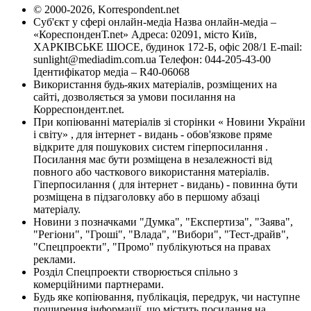
© 2000-2026, Korrespondent.net
Суб'єкт у сфері онлайн-медіа Назва онлайн-медіа –
«КореспонденТ.net» Адреса: 02091, місто Київ,
ХАРКІВСЬКЕ ШОСЕ, будинок 172-Б, офіс 208/1 E-mail:
sunlight@mediadim.com.ua
Телефон: 044-205-43-00
Ідентифікатор медіа – R40-06068
Використання будь-яких матеріалів, розміщених на
сайті, дозволяється за умови посилання на
Корреспондент.net.
При копіюванні матеріалів зі сторінки « Новини України
і світу» , для інтернет - видань - обов'язкове пряме
відкрите для пошукових систем гіперпосилання .
Посилання має бути розміщена в незалежності від
повного або часткового використання матеріалів.
Гіперпосилання ( для інтернет - видань) - повинна бути
розміщена в підзаголовку або в першому абзаці
матеріалу.
Новини з позначками "Думка", "Експертиза", "Заява",
"Регіони", "Гроші", "Влада", "Вибори", "Тест-драйв",
"Спецпроекти", "Промо" публікуються на правах
реклами.
Розділ Спецпроекти створюється спільно з
комерційними партнерами.
Будь яке копіювання, публікація, передрук, чи наступне
поширення інформації, що містить посилання на