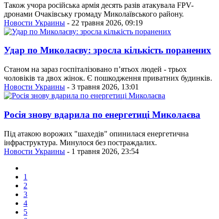
Також учора російська армія десять разів атакувала FPV-
дронами Очаківську громаду Миколаївського району.
Новости Украины
- 22 травня 2026, 09:19
Удар по Миколаєву: зросла кількість поранених
Станом на зараз госпіталізовано пʼятьох людей - трьох
чоловіків та двох жінок. Є пошкодження приватних будинків.
Новости Украины
- 3 травня 2026, 13:01
Росія знову вдарила по енергетиці Миколаєва
Під атакою ворожих "шахедів" опинилася енергетична
інфраструктура. Минулося без постраждалих.
Новости Украины
- 1 травня 2026, 23:54
1
2
3
4
5