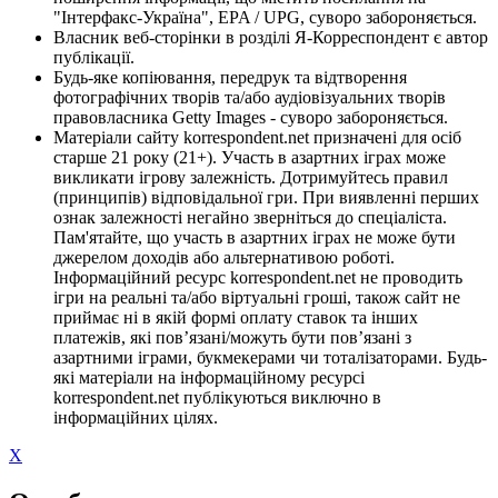
"Інтерфакс-Україна", EPA / UPG, суворо забороняється.
Власник веб-сторінки в розділі Я-Корреспондент є автор
публікації.
Будь-яке копіювання, передрук та відтворення
фотографічних творів та/або аудіовізуальних творів
правовласника Getty Images - суворо забороняється.
Матеріали сайту korrespondent.net призначені для осіб
старше 21 року (21+). Участь в азартних іграх може
викликати ігрову залежність. Дотримуйтесь правил
(принципів) відповідальної гри. При виявленні перших
ознак залежності негайно зверніться до спеціаліста.
Пам'ятайте, що участь в азартних іграх не може бути
джерелом доходів або альтернативою роботі.
Інформаційний ресурс korrespondent.net не проводить
ігри на реальні та/або віртуальні гроші, також сайт не
приймає ні в якій формі оплату ставок та інших
платежів, які пов’язані/можуть бути пов’язані з
азартними іграми, букмекерами чи тоталізаторами. Будь-
які матеріали на інформаційному ресурсі
korrespondent.net публікуються виключно в
інформаційних цілях.
X