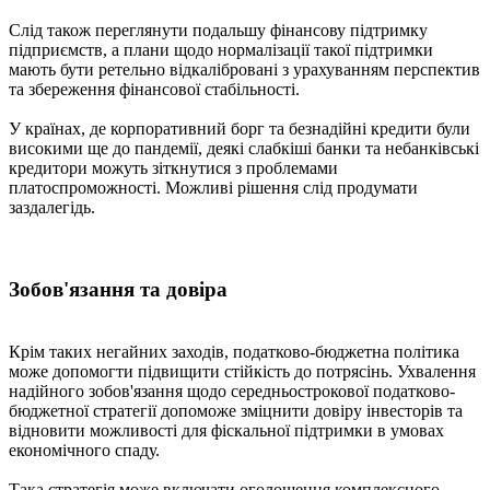
Слід також переглянути подальшу фінансову підтримку
підприємств, а плани щодо нормалізації такої підтримки
мають бути ретельно відкалібровані з урахуванням перспектив
та збереження фінансової стабільності.
У країнах, де корпоративний борг та безнадійні кредити були
високими ще до пандемії, деякі слабкіші банки та небанківські
кредитори можуть зіткнутися з проблемами
платоспроможності. Можливі рішення слід продумати
заздалегідь.
Зобов'язання та довіра
Крім таких негайних заходів, податково-бюджетна політика
може допомогти підвищити стійкість до потрясінь. Ухвалення
надійного зобов'язання щодо середньострокової податково-
бюджетної стратегії допоможе зміцнити довіру інвесторів та
відновити можливості для фіскальної підтримки в умовах
економічного спаду.
Така стратегія може включати оголошення комплексного