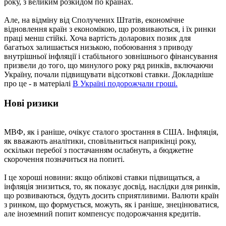
року, з великим розкидом по країнах.
Але, на відміну від Сполучених Штатів, економічне
відновлення країн з економікою, що розвиваються, і їх ринки
праці менш стійкі. Хоча вартість доларових позик для
багатьох залишається низькою, побоювання з приводу
внутрішньої інфляції і стабільного зовнішнього фінансування
призвели до того, що минулого року ряд ринків, включаючи
Україну, почали підвищувати відсоткові ставки. Докладніше
про це - в матеріалі
В Україні подорожчали гроші.
Нові ризики
МВФ, як і раніше, очікує сталого зростання в США. Інфляція,
як вважають аналітики, сповільниться наприкінці року,
оскільки перебої з постачанням ослабнуть, а бюджетне
скорочення позначиться на попиті.
І це хороші новини: якщо облікові ставки підвищаться, а
інфляція знизиться, то, як показує досвід, наслідки для ринків,
що розвиваються, будуть досить сприятливими. Валюти країн
з ринком, що формується, можуть, як і раніше, знецінюватися,
але іноземний попит компенсує подорожчання кредитів.