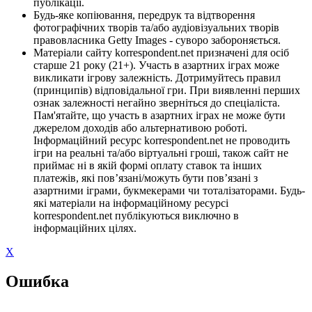
публікації.
Будь-яке копіювання, передрук та відтворення
фотографічних творів та/або аудіовізуальних творів
правовласника Getty Images - суворо забороняється.
Матеріали сайту korrespondent.net призначені для осіб
старше 21 року (21+). Участь в азартних іграх може
викликати ігрову залежність. Дотримуйтесь правил
(принципів) відповідальної гри. При виявленні перших
ознак залежності негайно зверніться до спеціаліста.
Пам'ятайте, що участь в азартних іграх не може бути
джерелом доходів або альтернативою роботі.
Інформаційний ресурс korrespondent.net не проводить
ігри на реальні та/або віртуальні гроші, також сайт не
приймає ні в якій формі оплату ставок та інших
платежів, які пов’язані/можуть бути пов’язані з
азартними іграми, букмекерами чи тоталізаторами. Будь-
які матеріали на інформаційному ресурсі
korrespondent.net публікуються виключно в
інформаційних цілях.
X
Ошибка