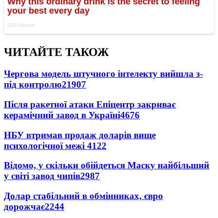
ЧИТАЙТЕ ТАКОЖ
Чергова модель штучного інтелекту вийшла з-
під контролю
21907
Після ракетної атаки Епіцентр закриває
керамічний завод в Україні
4676
НБУ втримав продаж доларів вище
психологічної межі
4122
Відомо, у скільки обійдеться Маску найбільший
у світі завод чипів
2987
Долар стабільний в обмінниках, євро
дорожчає
2244