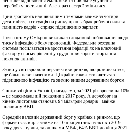
нестійке відновлення економіки та повільне усунення
перебоїв у постачанні. Але зараз настрої змінилися.
Ціни зростають найшвидшими темпами майже за чотири
десятиліття, а ситуація на ринку праці - брак робочої сили та
плинність кадрів - сприяє підвищенню зарплат.
Поява штаму Омікрон викликала додаткові побоювання щодо
тиску інфляцію з боку пропозиції. Федеральна резервна
система посилається на зростання інфляції як на ключовий
фактор у своєму рішенні у грудні прискорити згортання
покупок активів.
Зміни у світі зробили перспективи ринків, що розвиваються,
ще більш невизначеними. Ці країни також стикаються з
підвищеною інфляцією та значно вищим державним боргом.
Споживчі ціни в Україні, нагадаємо, за 2021 рік зросли на 10%
– це максимальний показник з 2017 року. А держборг на
кінець листопада становив 94 мільярди доларів - майже
половину ВВП.
Середній валовий державний борг у країнах з ринком, що
формується, виріс майже на 10 процентних пунктів з 2019
року, досягнувши, за оцінками МВФ, 64% ВВП до кінця 2021