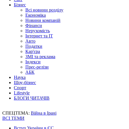
Бізнес
Всі новини розділу
Економіка
Новини компаній
Фінанси
Нерухомість
Інтернет та IT
Авто
Податки
Кар'єра
ЗМІ та реклама
Індекси
Прес-релізи
АБК
Наука
Шоу-бізнес
Спорт
Lifestyle
БЛОГИ ЧИТАЧІВ
СПЕЦТЕМА:
Війна в Ірані
ВСІ ТЕМИ
Вступ України в ЄС