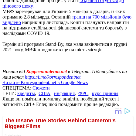
талонів. Докладніше про це - у статті
Україна готується до
цінового шоку.
МВФ зарезервував для України 5 мільярдів доларів, із яких
отримано 2,8 мільярда. Останній
транш на 700 мільйонів було
виділено
наприкінці листопада. Кошти планують направити
на підтримку стабільності фінансової системи та боротьбу з
наслідками COVID-19.
Термін дії програми Stand-By, яка мала закінчитися в грудні
2021 року, МВФ продовжив ще на шість місяців.
Новини від
Корреспондент.net
в Telegram. Підписуйтесь на
наш канал
https://t.me/korrespondentnet
Читайте Korrespondent.net в Google News
СПЕЦТЕМА:
Сюжети
ТЕГИ:
кредиты
,
США
,
инфляция
,
ФРС
,
курс гривны
Якщо ви помітили помилку, виділіть необхідний текст і
натисніть Ctrl + Enter, щоб повідомити про це редакцію.