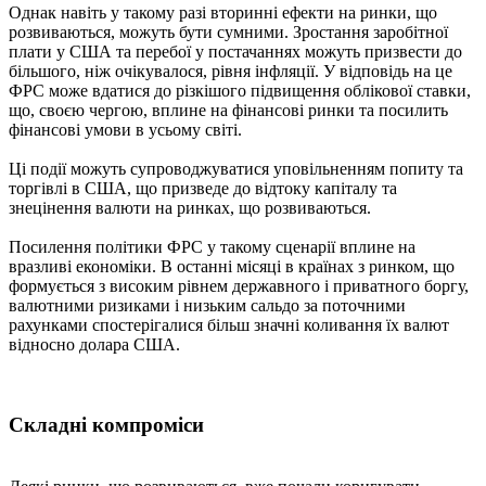
Однак навіть у такому разі вторинні ефекти на ринки, що
розвиваються, можуть бути сумними. Зростання заробітної
плати у США та перебої у постачаннях можуть призвести до
більшого, ніж очікувалося, рівня інфляції. У відповідь на це
ФРС може вдатися до різкішого підвищення облікової ставки,
що, своєю чергою, вплине на фінансові ринки та посилить
фінансові умови в усьому світі.
Ці події можуть супроводжуватися уповільненням попиту та
торгівлі в США, що призведе до відтоку капіталу та
знецінення валюти на ринках, що розвиваються.
Посилення політики ФРС у такому сценарії вплине на
вразливі економіки. В останні місяці в країнах з ринком, що
формується з високим рівнем державного і приватного боргу,
валютними ризиками і низьким сальдо за поточними
рахунками спостерігалися більш значні коливання їх валют
відносно долара США.
Складні компроміси