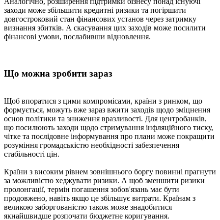
Аналогічно, розширення підтримки бізнесу понад існуючі
заходи може збільшити кредитні ризики та погіршити
довгостроковий стан фінансових установ через затримку
визнання збитків. А скасування цих заходів може посилити
фінансові умови, послабивши відновлення.
Що можна зробити зараз
Щоб впоратися з цими компромісами, країни з ринком, що
формується, можуть вже зараз вжити заходів щодо зміцнення
основ політики та зниження вразливості. Для центробанків,
що посилюють заходи щодо стримування інфляційного тиску,
чітке та послідовне інформування про плани може покращити
розуміння громадськістю необхідності забезпечення
стабільності цін.
Країни з високим рівнем зовнішнього боргу повинні прагнути
за можливістю хеджувати ризики. А щоб зменшити ризики
пролонгації, термін погашення зобов'язань має бути
продовжено, навіть якщо це збільшує витрати. Країнам з
великою заборгованістю також може знадобитися
якнайшвидше розпочати бюджетне коригування.