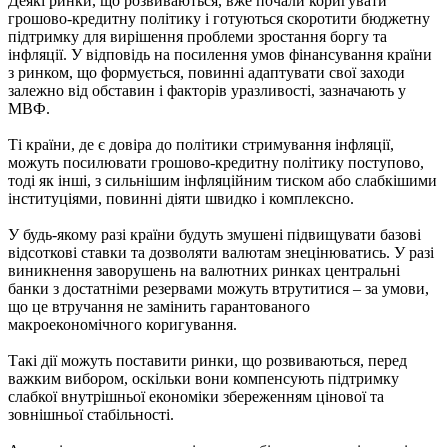
Деякі ринки, що розвиваються, вже почали коригувати
грошово-кредитну політику і готуються скоротити бюджетну
підтримку для вирішення проблеми зростання боргу та
інфляції. У відповідь на посилення умов фінансування країни
з ринком, що формується, повинні адаптувати свої заходи
залежно від обставин і факторів уразливості, зазначають у
МВФ.
Ті країни, де є довіра до політики стримування інфляції,
можуть посилювати грошово-кредитну політику поступово,
тоді як інші, з сильнішим інфляційним тиском або слабкішими
інституціями, повинні діяти швидко і комплексно.
У будь-якому разі країни будуть змушені підвищувати базові
відсоткові ставки та дозволяти валютам знецінюватись. У разі
виникнення заворушень на валютних ринках центральні
банки з достатніми резервами можуть втрутитися – за умови,
що це втручання не замінить гарантованого
макроекономічного коригування.
Такі дії можуть поставити ринки, що розвиваються, перед
важким вибором, оскільки вони компенсують підтримку
слабкої внутрішньої економіки збереженням цінової та
зовнішньої стабільності.