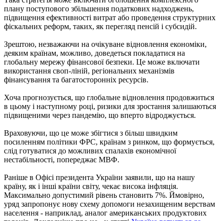
плану поступового збільшення податкових надходжень,
підвищення ефективності витрат або проведення структурних
фіскальних реформ, таких, як перегляд пенсій і субсидій.
Зрештою, незважаючи на очікуване відновлення економіки,
деяким країнам, можливо, доведеться покладатися на
глобальну мережу фінансової безпеки. Це може включати
використання своп-ліній, регіональних механізмів
фінансування та багатосторонніх ресурсів.
Хоча прогнозується, що глобальне відновлення продовжиться
в цьому і наступному році, ризики для зростання залишаються
підвищеними через пандемію, що вперто відроджується.
Враховуючи, що це може збігтися з більш швидким
посиленням політики ФРС, країнам з ринком, що формується,
слід готуватися до можливих спалахів економічної
нестабільності, попереджає МВФ.
Раніше в Офісі президента України заявили, що на нашу
країну, як і інші країни світу, чекає висока інфляція.
Максимально допустимий рівень становить 7%. Ймовірно,
уряд запропонує нову схему допомоги незахищеним верствам
населення - наприклад, аналог американських продуктових