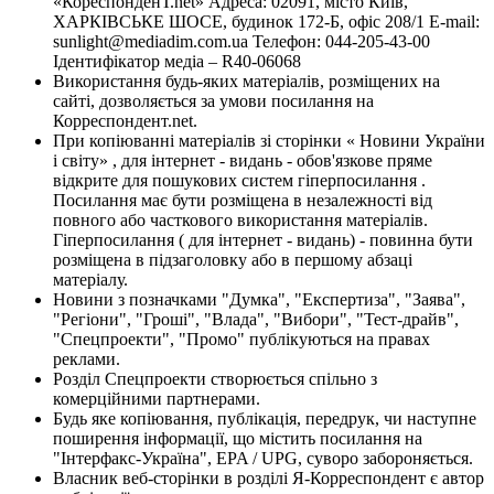
«КореспонденТ.net» Адреса: 02091, місто Київ,
ХАРКІВСЬКЕ ШОСЕ, будинок 172-Б, офіс 208/1 E-mail:
sunlight@mediadim.com.ua
Телефон: 044-205-43-00
Ідентифікатор медіа – R40-06068
Використання будь-яких матеріалів, розміщених на
сайті, дозволяється за умови посилання на
Корреспондент.net.
При копіюванні матеріалів зі сторінки « Новини України
і світу» , для інтернет - видань - обов'язкове пряме
відкрите для пошукових систем гіперпосилання .
Посилання має бути розміщена в незалежності від
повного або часткового використання матеріалів.
Гіперпосилання ( для інтернет - видань) - повинна бути
розміщена в підзаголовку або в першому абзаці
матеріалу.
Новини з позначками "Думка", "Експертиза", "Заява",
"Регіони", "Гроші", "Влада", "Вибори", "Тест-драйв",
"Спецпроекти", "Промо" публікуються на правах
реклами.
Розділ Спецпроекти створюється спільно з
комерційними партнерами.
Будь яке копіювання, публікація, передрук, чи наступне
поширення інформації, що містить посилання на
"Інтерфакс-Україна", EPA / UPG, суворо забороняється.
Власник веб-сторінки в розділі Я-Корреспондент є автор