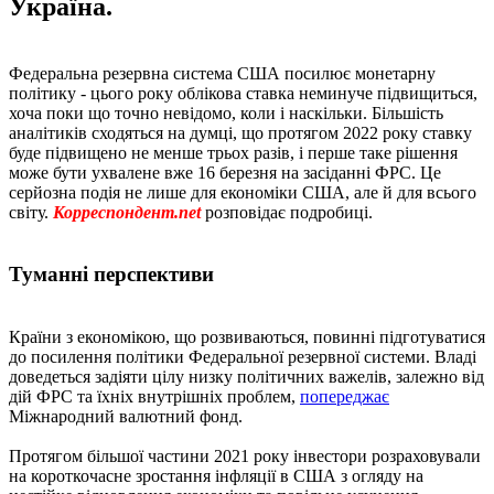
Україна.
Федеральна резервна система США посилює монетарну
політику - цього року облікова ставка неминуче підвищиться,
хоча поки що точно невідомо, коли і наскільки. Більшість
аналітиків сходяться на думці, що протягом 2022 року ставку
буде підвищено не менше трьох разів, і перше таке рішення
може бути ухвалене вже 16 березня на засіданні ФРС. Це
серйозна подія не лише для економіки США, але й для всього
світу.
Корреспондент.net
розповідає подробиці.
Туманні перспективи
Країни з економікою, що розвиваються, повинні підготуватися
до посилення політики Федеральної резервної системи. Владі
доведеться задіяти цілу низку політичних важелів, залежно від
дій ФРС та їхніх внутрішніх проблем,
попереджає
Міжнародний валютний фонд.
Протягом більшої частини 2021 року інвестори розраховували
на короткочасне зростання інфляції в США з огляду на