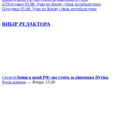
Підсумки 05.08: Удар по Києву і брак антибалістики
ВИБІР РЕДАКТОРА
Сюжет
Зміни в армії РФ: що стоїть за рішенням Путіна
Росія новини
— Вчора, 15:20