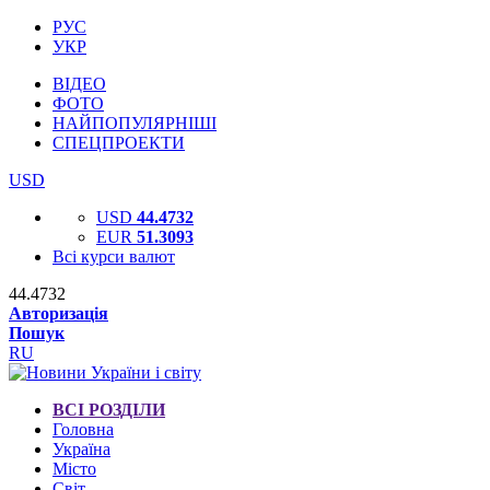
РУС
УКР
ВІДЕО
ФОТО
НАЙПОПУЛЯРНІШІ
СПЕЦПРОЕКТИ
USD
USD
44.4732
EUR
51.3093
Всі курси валют
44.4732
Авторизація
Пошук
RU
ВСІ РОЗДІЛИ
Головна
Україна
Місто
Світ