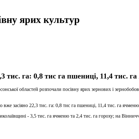
івну ярих культур
тис. га: 0,8 тис га пшениці, 11,4 тис. га
сонської областей розпочали посівну ярих зернових і зернобобови
же засіяно 22,3 тис. га: 0,8 тис га пшениці, 11,4 тис. га ячменю 
колаївщині - 3,5 тис. га ячменю та 2,4 тис. га гороху; на Вінничч