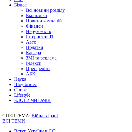
Бізнес
Всі новини розділу
Економіка
Новини компаній
Фінанси
Нерухомість
Інтернет та IT
Авто
Податки
Кар'єра
ЗМІ та реклама
Індекси
Прес-релізи
АБК
Наука
Шоу-бізнес
Спорт
Lifestyle
БЛОГИ ЧИТАЧІВ
СПЕЦТЕМА:
Війна в Ірані
ВСІ ТЕМИ
Вступ України в ЄС