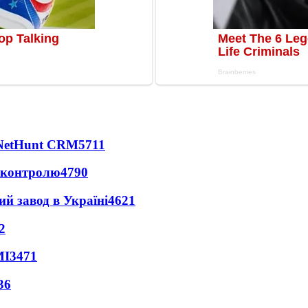
 NetHunt CRM
5711
д контролю
4790
ий завод в Україні
4621
2
МІ
3471
36