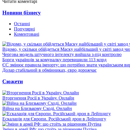
Читати коментарі
Новини бізнесу
Останні
Популярні
Коментовані
Відомо, у скільки обійдеться Маску найбільший у світі завод чи
Чергова модель штучного інтелекту вийшла з-під контролю
Борги українців за комуналку перевищили 113 млрд
ЄС змінює правила імпорту: що потрібно знати українським в
Долар стабільний в обмінниках, євро дорожчає
Сюжети
Вторгнення Росії в Україну. Онлайн
Війна на Близькому Сході. Онлайн
Ескалація для Європи. Російський дрон в Лейпцигу
Зміни в армії РФ: що стоїть за рішенням Путіна