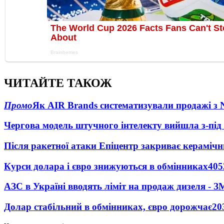
ЧИТАЙТЕ ТАКОЖ
Промо
Як AIR Brands систематизували продажі з
Чергова модель штучного інтелекту вийшла з-пі
Після ракетної атаки Епіцентр закриває керамічн
Курси долара і євро знижуються в обмінниках
405
АЗС в Україні вводять ліміт на продаж дизеля - З
Долар стабільний в обмінниках, євро дорожчає
20