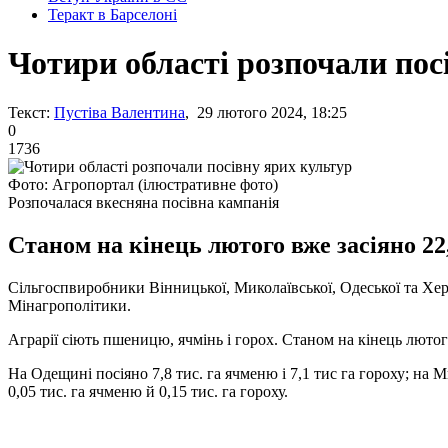
Теракт в Барселоні
Чотири області розпочали пос
Текст:
Пустіва Валентина
, 29 лютого 2024, 18:25
0
1736
Фото: Агропортал (ілюстративне фото)
Розпочалася вкесняна посівна кампанія
Станом на кінець лютого вже засіяно 22,3 
Сільгоспвиробники Вінницької, Миколаївської, Одеської та Хер
Мінагрополітики.
Аграрії сіють пшеницю, ячмінь і горох. Станом на кінець лютого в
На Одещині посіяно 7,8 тис. га ячменю і 7,1 тис га гороху; на Ми
0,05 тис. га ячменю й 0,15 тис. га гороху.