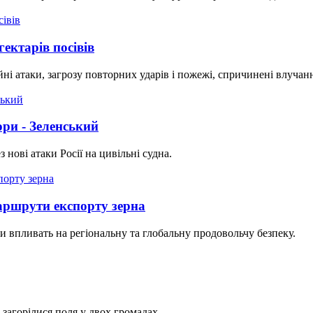
ектарів посівів
йні атаки, загрозу повторних ударів і пожежі, спричинені влуча
ори - Зеленський
 нові атаки Росії на цивільні судна.
аршрути експорту зерна
ни впливать на регіональну та глобальну продовольчу безпеку.
 загорілися поля у двох громадах.