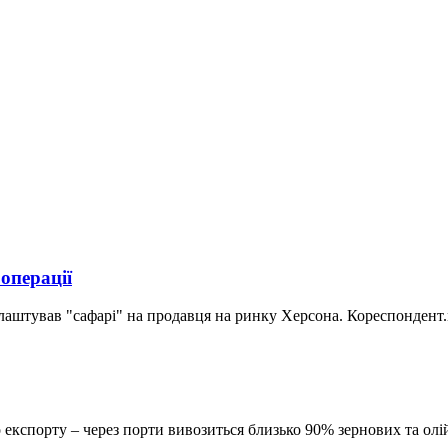
 операції
аштував "сафарі" на продавця на ринку Херсона. Кореспондент.ne
кспорту – через порти вивозиться близько 90% зернових та олі