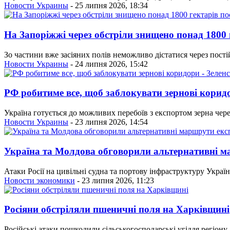
Новости Украины
- 25 липня 2026, 18:34
На Запоріжжі через обстріли знищено понад 1800 г
Зо частини вже засіяних полів неможливо дістатися через пості
Новости Украины
- 24 липня 2026, 15:42
РФ робитиме все, щоб заблокувати зернові корид
Україна готується до можливих перебоїв з експортом зерна через
Новости Украины
- 23 липня 2026, 14:54
Україна та Молдова обговорили альтернативні м
Атаки Росії на цивільні судна та портову інфраструктуру Украї
Новости экономики
- 23 липня 2026, 11:23
Росіяни обстріляли пшеничні поля на Харківщині
Російські атаки пошкодили сільськогосподарські угіддя регіону-