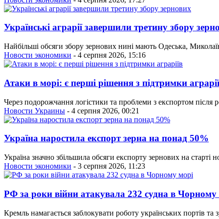
Українські аграрії завершили третину збору зерн
Найбільші обсяги збору зернових нині мають Одеська, Миколаїв
Новости экономики
- 4 серпня 2026, 15:16
Атаки в морі: є перші рішення з підтримки аграрі
Через подорожчання логістики та проблеми з експортом після ро
Новости Украины
- 4 серпня 2026, 00:21
Україна наростила експорт зерна на понад 50%
Україна значно збільшила обсяги експорту зернових на старті 
Новости экономики
- 3 серпня 2026, 11:23
РФ за роки війни атакувала 232 судна в Чорному
Кремль намагається заблокувати роботу українських портів та 