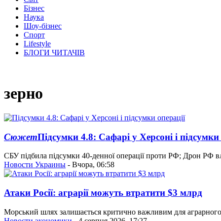
Бізнес
Наука
Шоу-бізнес
Спорт
Lifestyle
БЛОГИ ЧИТАЧІВ
зерно
Сюжет
Підсумки 4.8: Сафарі у Херсоні і підсумки
СБУ підбила підсумки 40-денної операції проти РФ; Дрон РФ вл
Новости Украины
- Вчора, 06:58
Атаки Росії: аграрії можуть втратити $3 млрд
Морський шлях залишається критично важливим для аграрного е
Новости экономики
- 4 серпня 2026, 17:27