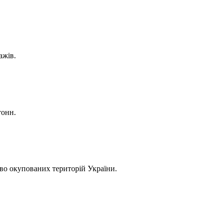
ажів.
тонн.
во окупованих територій України.