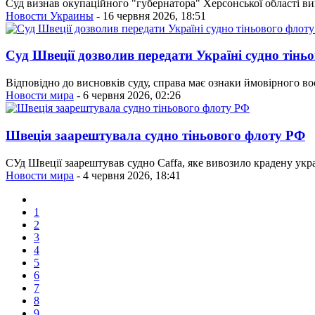
Суд визнав окупаційного "губернатора" Херсонської області вин
Новости Украины
- 16 червня 2026, 18:51
Суд Швеції дозволив передати Україні судно тінь
Відповідно до висновків суду, справа має ознаки ймовірного воє
Новости мира
- 6 червня 2026, 02:26
Швеція заарештувала судно тіньового флоту РФ
СУд Швеції заарештував судно Caffa, яке вивозило крадену укр
Новости мира
- 4 червня 2026, 18:41
1
2
3
4
5
6
7
8
9