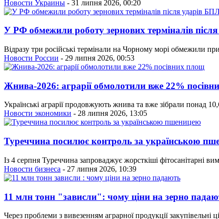
Новости Украины
- 31 липня 2026, 00:20
У РФ обмежили роботу зернових терміналів після
Відразу три російські термінали на Чорному морі обмежили прий
Новости России
- 29 липня 2026, 00:53
Жнива-2026: аграрії обмолотили вже 22% посівн
Українські аграрії продовжують жнива та вже зібрали понад 10
Новости экономики
- 28 липня 2026, 13:05
Туреччина посилює контроль за українською пш
Із 4 серпня Туреччина запроваджує жорсткіші фітосанітарні ви
Новости бизнеса
- 27 липня 2026, 10:39
11 млн тонн "зависли": чому ціни на зерно падаю
Через проблеми з вивезенням аграрної продукції закупівельні ц