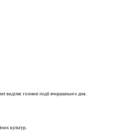
t виділяє головні події вчорашнього дня.
йних культур.