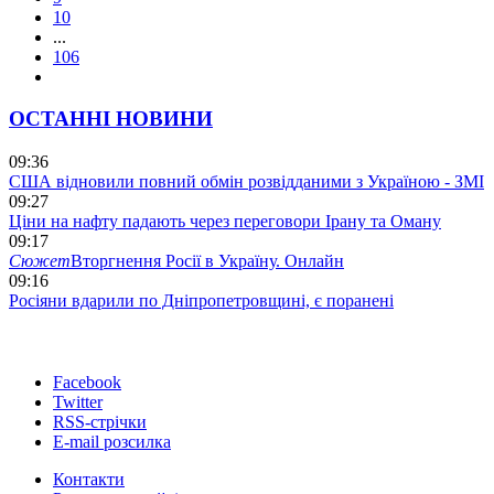
10
...
106
ОСТАННІ НОВИНИ
09:36
США відновили повний обмін розвідданими з Україною - ЗМІ
09:27
Ціни на нафту падають через переговори Ірану та Оману
09:17
Сюжет
Вторгнення Росії в Україну. Онлайн
09:16
Росіяни вдарили по Дніпропетровщині, є поранені
Facebook
Twitter
RSS-стрічки
E-mail розсилка
Контакти