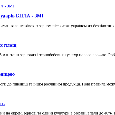
 ударів БПЛА - ЗМІ
мання вантажівок із зерном після атак українських безпілотникі
их площ
,6 млн тонн зернових і зернобобових культур нового врожаю. Роб
еницею
моги до пшениці та іншої рослинної продукції. Нові правила мо
ть
іни на окремі зернові та олійні культури в Україні впали до 40