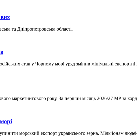
ових
ська та Дніпропетровська області.
їв
сійських атак у Чорному морі уряд змінив мінімальні експортні ц
нового маркетингового року. За перший місяць 2026/27 МР за кор
 морі
зупинити морський експорт українського зерна. Мільйонам людей 