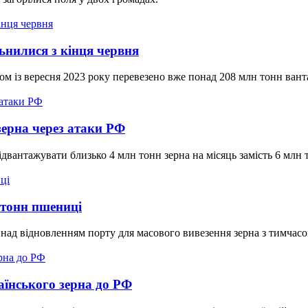
ьнилися з кінця червня
ом із вересня 2023 року перевезено вже понад 208 млн тонн вант
зерна через атаки РФ
ідвантажувати близько 4 млн тонн зерна на місяць замість 6 млн 
 тонн пшениці
над відновленням порту для масового вивезення зерна з тимчасо
аїнського зерна до РФ