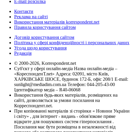
E-mail розсилка
Контакти
Реклама на сайті
Використання матеріалів korrespondent.net
Правила користування сайтом
Договір користування сайтом
Політика у сфері конфіденційності і персональних даних
Угода щодо користування
Редакція
© 2000-2026, Korrespondent.net
Суб'єкт у сфері онлайн-медіа Назва онлайн-медіа –
«КореспонденТ.net» Адреса: 02091, місто Київ,
ХАРКІВСЬКЕ ШОСЕ, будинок 172-Б, офіс 208/1 E-mail:
sunlight@mediadim.com.ua
Телефон: 044-205-43-00
Ідентифікатор медіа – R40-06068
Використання будь-яких матеріалів, розміщених на
сайті, дозволяється за умови посилання на
Корреспондент.net.
При копіюванні матеріалів зі сторінки « Новини України
і світу» , для інтернет - видань - обов'язкове пряме
відкрите для пошукових систем гіперпосилання .
Посилання має бути розміщена в незалежності від