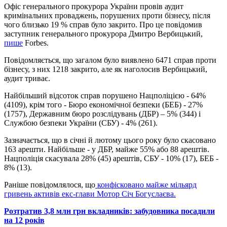
Офіс генерального прокурора України провів аудит
кримінальних проваджень, порушених проти бізнесу, після
чого близько 19 % справ було закрито. Про це повідомив
заступник генерального прокурора Дмитро Вербицький,
пише
Forbes.
Повідомляється, що загалом було виявлено 6471 справ проти
бізнесу, з них 1218 закрито, але як наголосив Вербицький,
аудит триває.
Найбільший відсоток справ порушено Нацполіцією - 64%
(4109), крім того - Бюро економічної безпеки (БЕБ) - 27%
(1757), Державним бюро розслідувань (ДБР) – 5% (344) і
Службою безпеки України (СБУ) - 4% (261).
Зазначається, що в січні й лютому цього року було скасовано
163 арешти. Найбільше - у ДБР, майже 55% або 88 арештів.
Нацполіція скасувала 28% (45) арештів, СБУ - 10% (17), БЕБ -
8% (13).
Раніше повідомлялося, що
конфісковано майже мільярд
гривень активів екс-глави Мотор Січ Богуслаєва.
Розтратив 3,8 млн грн вкладників: забудовника посадили
на 12 років