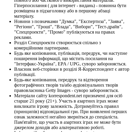
повного або часткового використання матеріалів.
Гіперпосилання ( для інтернет - видань) - повинна бути
розміщена в підзаголовку або в першому абзаці
матеріалу.
Новини з позначками "Думка", "Експертиза", "Заява",
"Регіони", "Гроші", "Влада", "Вибори", "Тест-драйв",
"Спецпроекти", "Промо" публікуються на правах
реклами.
Розділ Спецпроекти створюється спільно з
комерційними партнерами.
Будь яке копіювання, публікація, передрук, чи наступне
поширення інформації, що містить посилання на
"Інтерфакс-Україна", EPA / UPG, суворо забороняється.
Власник веб-сторінки в розділі Я-Корреспондент є автор
публікації.
Будь-яке копіювання, передрук та відтворення
фотографічних творів та/або аудіовізуальних творів
правовласника Getty Images - суворо забороняється.
Матеріали сайту korrespondent.net призначені для осіб
старше 21 року (21+). Участь в азартних іграх може
викликати ігрову залежність. Дотримуйтесь правил
(принципів) відповідальної гри. При виявленні перших
ознак залежності негайно зверніться до спеціаліста.
Пам'ятайте, що участь в азартних іграх не може бути
джерелом доходів або альтернативою роботі.