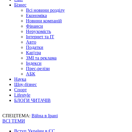
Бізнес
Всі новини розділу
Економіка
Новини компаній
Фінанси
Нерухомість
Інтернет та IT
Авто
Податки
Кар'єра
ЗМІ та реклама
Індекси
Прес-релізи
АБК
Наука
Шоу-бізнес
Спорт
Lifestyle
БЛОГИ ЧИТАЧІВ
СПЕЦТЕМА:
Війна в Ірані
ВСІ ТЕМИ
Вступ України в ЄС