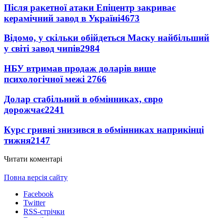
Після ракетної атаки Епіцентр закриває
керамічний завод в Україні
4673
Відомо, у скільки обійдеться Маску найбільший
у світі завод чипів
2984
НБУ втримав продаж доларів вище
психологічної межі
2766
Долар стабільний в обмінниках, євро
дорожчає
2241
Курс гривні знизився в обмінниках наприкінці
тижня
2147
Читати коментарі
Повна версія сайту
Facebook
Twitter
RSS-стрічки