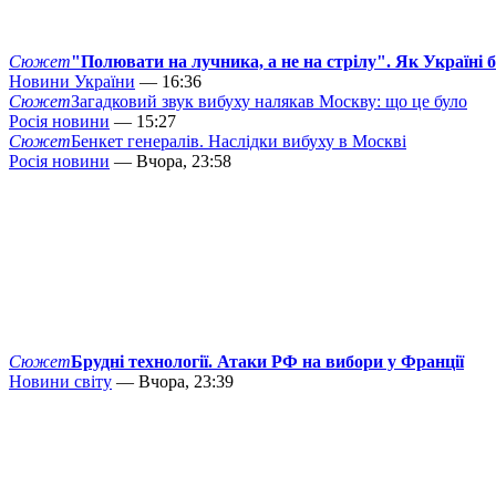
Сюжет
"Полювати на лучника, а не на стрілу". Як Україні 
Новини України
— 16:36
Сюжет
Загадковий звук вибуху налякав Москву: що це було
Росія новини
— 15:27
Сюжет
Бенкет генералів. Наслідки вибуху в Москві
Росія новини
— Вчора, 23:58
Сюжет
Брудні технології. Атаки РФ на вибори у Франції
Новини світу
— Вчора, 23:39