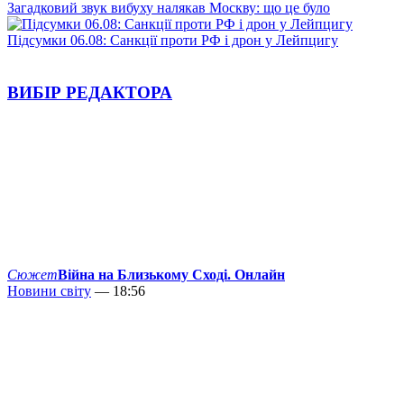
Загадковий звук вибуху налякав Москву: що це було
Підсумки 06.08: Санкції проти РФ і дрон у Лейпцигу
ВИБІР РЕДАКТОРА
Сюжет
Війна на Близькому Сході. Онлайн
Новини світу
— 18:56