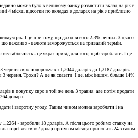
недавно можна було в великому банку розмістити вклад на рік в
нні 4 місяці відсотки по вкладах в доларах на рік з приблизно
німум рік. І це при тому, що дохід всього 2-3% річних. З цього
 І, що важливо - валюта заморожується на тривалий термін.
естабільність - це якраз привід для того, щоб заробляти. І це
3 червня євро подорожчав з 1,2044 доларів до 1,2187 доларів.
 3 червня. Трохи? А це як сказати. І це, між іншим, більше 14%
арів в покупку євро в той же день 3 травня, але потім продати
2264 долара.
адати і зворотну угоду. Таким чином можна заробляти і на
у 1,2264 - заробили 18 доларів. А після цього робимо ставку на
ивна торгівля євро / долар протягом місяця приносить 24 з гаком