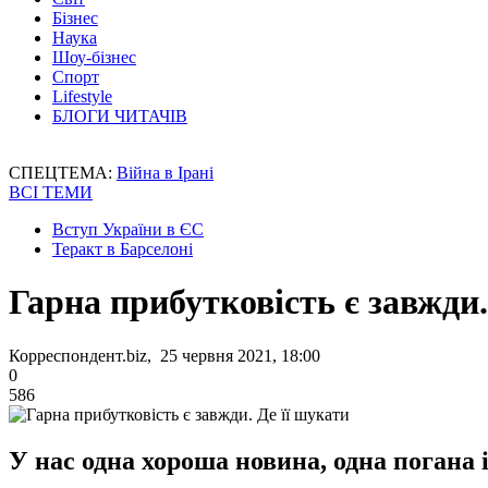
Бізнес
Наука
Шоу-бізнес
Спорт
Lifestyle
БЛОГИ ЧИТАЧІВ
СПЕЦТЕМА:
Війна в Ірані
ВСІ ТЕМИ
Вступ України в ЄС
Теракт в Барселоні
Гарна прибутковість є завжди.
Корреспондент.biz, 25 червня 2021, 18:00
0
586
У нас одна хороша новина, одна погана і