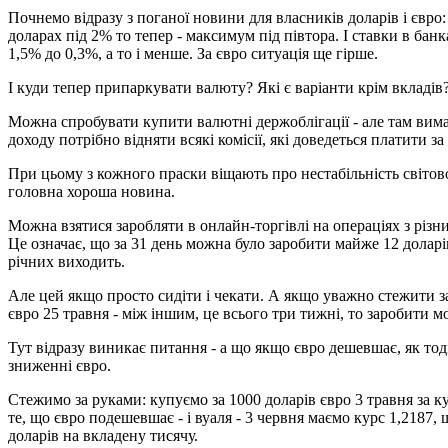
Почнемо відразу з поганої новини для власників доларів і євр
доларах під 2% то тепер - максимум під півтора. І ставки в бан
1,5% до 0,3%, а то і менше. За євро ситуація ще гірше.
І куди тепер припаркувати валюту? Які є варіанти крім вкладів
Можна спробувати купити валютні держоблігації - але там вимага
доходу потрібно відняти всякі комісії, які доведеться платити з
При цьому з кожного праски віщають про нестабільність світової
головна хороша новина.
Можна взятися заробляти в онлайн-торгівлі на операціях з різни
Це означає, що за 31 день можна було заробити майже 12 доларів
річних виходить.
Але цей якщо просто сидіти і чекати. А якщо уважно стежити за
євро 25 травня - між іншим, це всього три тижні, то заробити м
Тут відразу виникає питання - а що якщо євро дешевшає, як тод
зниженні євро.
Стежимо за руками: купуємо за 1000 доларів євро 3 травня за ку
те, що євро подешевшає - і вуаля - 3 червня маємо курс 1,2187, 
доларів на вкладену тисячу.