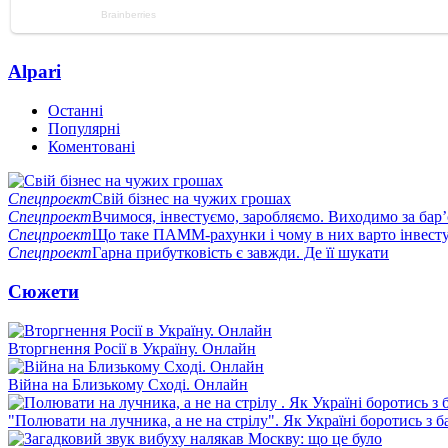
Alpari
Останні
Популярні
Коментовані
Спецпроект
Свій бізнес на чужих грошах
Спецпроект
Вчимося, інвестуємо, заробляємо. Виходимо за бар
Спецпроект
Що таке ПАММ-рахунки і чому в них варто інвест
Спецпроект
Гарна прибутковість є завжди. Де її шукати
Сюжети
Вторгнення Росії в Україну. Онлайн
Війна на Близькому Сході. Онлайн
"Полювати на лучника, а не на стрілу". Як Україні боротись з 