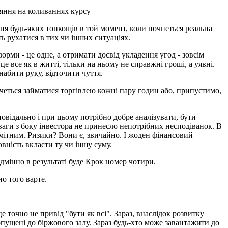
бляння на коливаннях курсу
ння будь-яких тонкощів в той момент, коли почнеться реальна
ь рухатися в тих чи інших ситуаціях.
рми - це одне, а отримати досвід укладення угод - зовсім
 це все як в житті, тільки на ньому не справжні гроші, а уявні.
набити руку, відточити чуття.
очеться займатися торгівлею кожні пару годин або, припустимо,
повідально і при цьому потрібно добре аналізувати, бути
уваги з боку інвестора не принесло непотрібних несподіванок. В
помітним. Ризики? Вони є, звичайно. І жоден фінансовий
вність вкласти ту чи іншу суму.
дмінно в результаті буде Крок номер чотири.
о того варте.
е точно не привід "бути як всі". Зараз, внаслідок розвитку
опущені до біржового залу. Зараз будь-хто може завантажити до