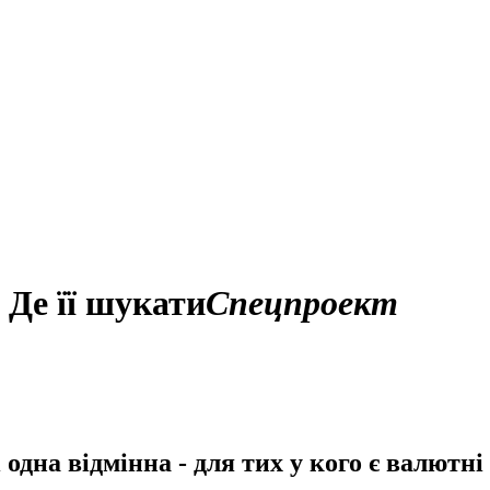
 Де її шукати
Спецпроект
 одна відмінна - для тих у кого є валютн