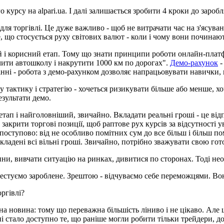
о курсу на alpari.ua. І далі залишається зробити 4 кроки до заро
ля торгівлі. Це дуже важливо - щоб не витрачати час на з'ясува
, що стосується руху світових валют - коли і чому вони починают
й і корисний етап. Тому що знати принципи роботи онлайн-платфо
нчити автошколу і накрутити 1000 км по дорогах".
Демо-рахунок
-
 цінні - робота з демо-рахунком дозволяє напрацьовувати навички, 
 тактику і стратегію - хочеться ризикувати більше або менше, х
езультати демо.
етап і найголовніший, звичайно. Вкладати реальні гроші - це від
закрити торгові позиції, щоб раптове рух курсів за відсутності 
я поступово: від не особливо помітних сум до все більш і більш 
кладені всі вільні гроші. Звичайно, потрібно зважувати свою гото
ини, вивчати ситуацію на ринках, дивитися по сторонах. Тоді нео
нвестуємо зароблене. Зрештою - відчуваємо себе переможцями. Вон
ргівлі?
на новина: тому що переважна більшість ліниво і не цікаво. Але ц
і стало доступно те, що раніше могли робити тільки трейдери, д