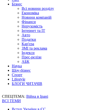
Бізнес
Всі новини розділу
Економіка
Новини компаній
Фінанси
Нерухомість
Інтернет та IT
Авто
Податки
Кар'єра
ЗМІ та реклама
Індекси
Прес-релізи
АБК
Наука
Шоу-бізнес
Спорт
Lifestyle
БЛОГИ ЧИТАЧІВ
СПЕЦТЕМА:
Війна в Ірані
ВСІ ТЕМИ
Вступ України в ЄС