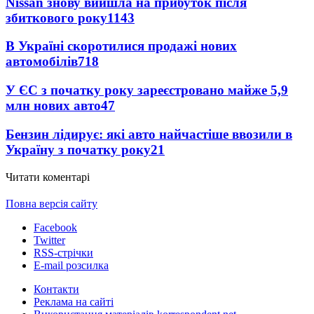
Nissan знову вийшла на прибуток після
збиткового року
1143
В Україні скоротилися продажі нових
автомобілів
718
У ЄС з початку року зареєстровано майже 5,9
млн нових авто
47
Бензин лідирує: які авто найчастіше ввозили в
Україну з початку року
21
Читати коментарі
Повна версія сайту
Facebook
Twitter
RSS-стрічки
E-mail розсилка
Контакти
Реклама на сайті