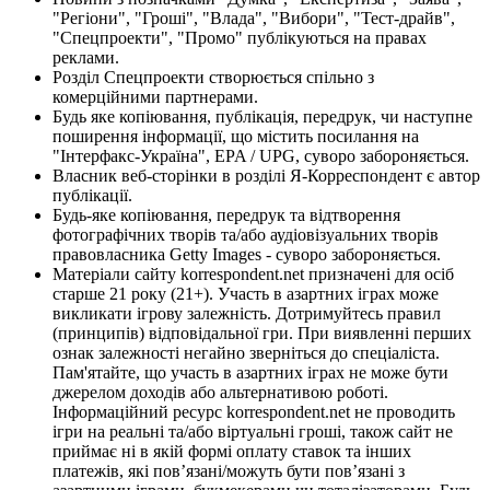
"Регіони", "Гроші", "Влада", "Вибори", "Тест-драйв",
"Спецпроекти", "Промо" публікуються на правах
реклами.
Розділ Спецпроекти створюється спільно з
комерційними партнерами.
Будь яке копіювання, публікація, передрук, чи наступне
поширення інформації, що містить посилання на
"Інтерфакс-Україна", EPA / UPG, суворо забороняється.
Власник веб-сторінки в розділі Я-Корреспондент є автор
публікації.
Будь-яке копіювання, передрук та відтворення
фотографічних творів та/або аудіовізуальних творів
правовласника Getty Images - суворо забороняється.
Матеріали сайту korrespondent.net призначені для осіб
старше 21 року (21+). Участь в азартних іграх може
викликати ігрову залежність. Дотримуйтесь правил
(принципів) відповідальної гри. При виявленні перших
ознак залежності негайно зверніться до спеціаліста.
Пам'ятайте, що участь в азартних іграх не може бути
джерелом доходів або альтернативою роботі.
Інформаційний ресурс korrespondent.net не проводить
ігри на реальні та/або віртуальні гроші, також сайт не
приймає ні в якій формі оплату ставок та інших
платежів, які пов’язані/можуть бути пов’язані з