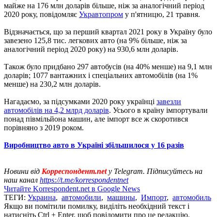
майже на 176 млн доларів більше, ніж за аналогічний період
2020 року, повідомляє
Укравтопром
у п'ятницю, 21 травня.
Відзначається, що за перший квартал 2021 року в Україну було
завезено 125,8 тис. легкових авто (на 9% більше, ніж за
аналогічний період 2020 року) на 930,6 млн доларів.
Також було придбано 297 автобусів (на 40% менше) на 9,1 млн
доларів; 1077 вантажних і спеціальних автомобілів (на 1%
менше) на 230,2 млн доларів.
Нагадаємо, за підсумками 2020 року українці
завезли
автомобілів на 4,2 млрд доларів
. Усього в країну імпортували
понад півмільйона машин, але імпорт все ж скоротився
порівняно з 2019 роком.
Виробництво авто в Україні збільшилося у 16 разів
Новини від
Корреспондент.net
у Telegram. Підписуйтесь на
наш канал
https://t.me/korrespondentnet
Читайте Korrespondent.net в Google News
ТЕГИ:
Украина
,
автомобили
,
машины
,
Импорт
,
автомобиль
Якщо ви помітили помилку, виділіть необхідний текст і
натисніть Ctrl + Enter, щоб повідомити про це редакцію.