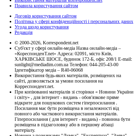
Використання матеріалів korrespondent.net
Правила користування сайтом
Договір користування сайтом
Політика у сфері конфіденційності і персональних даних
Угода щодо користування
Редакція
© 2000-2026, Korrespondent.net
Суб'єкт у сфері онлайн-медіа Назва онлайн-медіа –
«КореспонденТ.net» Адреса: 02091, місто Київ,
ХАРКІВСЬКЕ ШОСЕ, будинок 172-Б, офіс 208/1 E-mail:
sunlight@mediadim.com.ua
Телефон: 044-205-43-00
Ідентифікатор медіа – R40-06068
Використання будь-яких матеріалів, розміщених на
сайті, дозволяється за умови посилання на
Корреспондент.net.
При копіюванні матеріалів зі сторінки « Новини України
і світу» , для інтернет - видань - обов'язкове пряме
відкрите для пошукових систем гіперпосилання .
Посилання має бути розміщена в незалежності від
повного або часткового використання матеріалів.
Гіперпосилання ( для інтернет - видань) - повинна бути
розміщена в підзаголовку або в першому абзаці
матеріалу.
Новини з позначками "Думка", "Експертиза", "Заява",