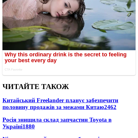
ЧИТАЙТЕ ТАКОЖ
Китайський Freelander планує забезпечити
половину продажів за межами Китаю
2462
Росія знищила склад запчастин Toyota в
Україні
1880