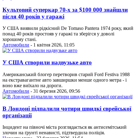
Культовий суперкар 70-х за $100 000 знайшли
після 40 років у гаражі
У США виявили рідкісний De Tomaso Pantera 1974 року, який
понад 40 років простояв у гаражі та зберігся у доволі
хорошому стані.
Автомобили
- 1 квітня 2026, 11:05
У США створили надвузьке авто
Американський блогер перетворив старий Ford Festiva 1988
на екстравагантне авто завширшки менше одного метра - і
воно вже виїхало на дороги.
Автомобили
- 31 березня 2026, 09:56
В Лондоні підпалили чотири швидкі єврейської
організації
Інцидент на півночі міста розглядається як антисемітський
злочин на ґрунті ненависті, підтвердила поліція.