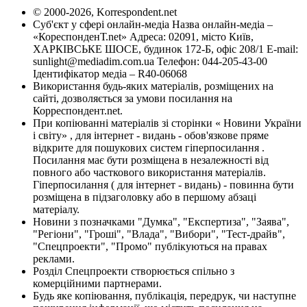
© 2000-2026, Korrespondent.net
Суб'єкт у сфері онлайн-медіа Назва онлайн-медіа –
«КореспонденТ.net» Адреса: 02091, місто Київ,
ХАРКІВСЬКЕ ШОСЕ, будинок 172-Б, офіс 208/1 E-mail:
sunlight@mediadim.com.ua
Телефон: 044-205-43-00
Ідентифікатор медіа – R40-06068
Використання будь-яких матеріалів, розміщених на
сайті, дозволяється за умови посилання на
Корреспондент.net.
При копіюванні матеріалів зі сторінки « Новини України
і світу» , для інтернет - видань - обов'язкове пряме
відкрите для пошукових систем гіперпосилання .
Посилання має бути розміщена в незалежності від
повного або часткового використання матеріалів.
Гіперпосилання ( для інтернет - видань) - повинна бути
розміщена в підзаголовку або в першому абзаці
матеріалу.
Новини з позначками "Думка", "Експертиза", "Заява",
"Регіони", "Гроші", "Влада", "Вибори", "Тест-драйв",
"Спецпроекти", "Промо" публікуються на правах
реклами.
Розділ Спецпроекти створюється спільно з
комерційними партнерами.
Будь яке копіювання, публікація, передрук, чи наступне