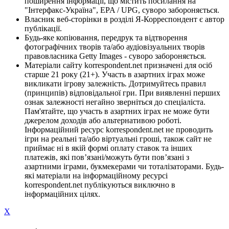
поширення інформації, що містить посилання на
"Інтерфакс-Україна", EPA / UPG, суворо забороняється.
Власник веб-сторінки в розділі Я-Корреспондент є автор
публікації.
Будь-яке копіювання, передрук та відтворення
фотографічних творів та/або аудіовізуальних творів
правовласника Getty Images - суворо забороняється.
Матеріали сайту korrespondent.net призначені для осіб
старше 21 року (21+). Участь в азартних іграх може
викликати ігрову залежність. Дотримуйтесь правил
(принципів) відповідальної гри. При виявленні перших
ознак залежності негайно зверніться до спеціаліста.
Пам'ятайте, що участь в азартних іграх не може бути
джерелом доходів або альтернативою роботі.
Інформаційний ресурс korrespondent.net не проводить
ігри на реальні та/або віртуальні гроші, також сайт не
приймає ні в якій формі оплату ставок та інших
платежів, які пов’язані/можуть бути пов’язані з
азартними іграми, букмекерами чи тоталізаторами. Будь-
які матеріали на інформаційному ресурсі
korrespondent.net публікуються виключно в
інформаційних цілях.
X