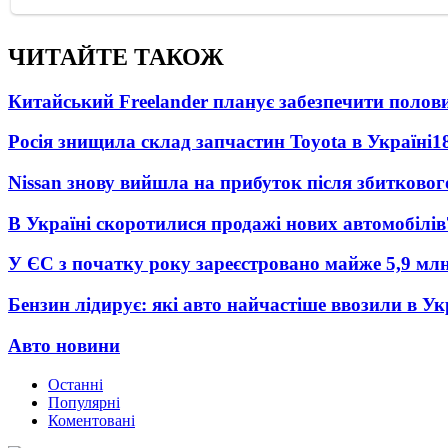
ЧИТАЙТЕ ТАКОЖ
Китайський Freelander планує забезпечити поло
Росія знищила склад запчастин Toyota в Україні
1
Nissan знову вийшла на прибуток після збитковог
В Україні скоротилися продажі нових автомобілів
У ЄС з початку року зареєстровано майже 5,9 мл
Бензин лідирує: які авто найчастіше ввозили в Ук
Авто новини
Останні
Популярні
Коментовані