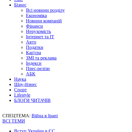
Бізнес
Всі новини розділу
Економіка
Новини компаній
Фінанси
Нерухомість
Інтернет та IT
Авто
Податки
Кар'єра
ЗМІ та реклама
Індекси
Прес-релізи
АБК
Наука
Шоу-бізнес
Спорт
Lifestyle
БЛОГИ ЧИТАЧІВ
СПЕЦТЕМА:
Війна в Ірані
ВСІ ТЕМИ
Вступ України в ЄС