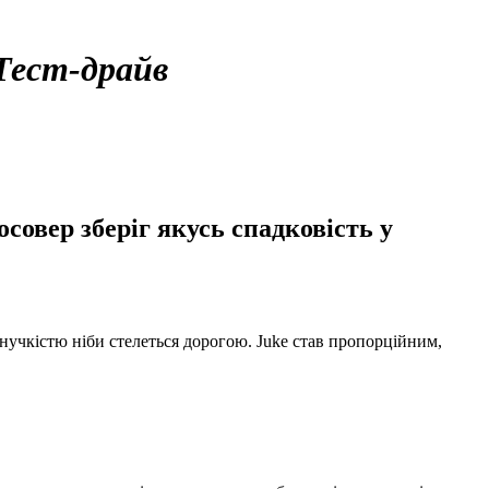
Тест-драйв
осовер зберіг якусь спадковість у
гнучкістю ніби стелеться дорогою. Juke став пропорційним,