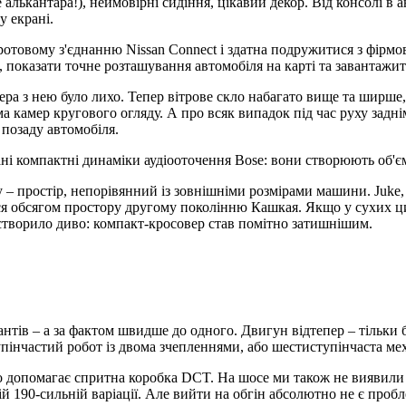
ше алькантара!), неймовірні сидіння, цікавий декор. Від консолі в
 екрані.
ротовому з'єднанню Nissan Connect і здатна подружитися з фірм
, показати точне розташування автомобіля на карті та завантажит
а з нею було лихо. Тепер вітрове скло набагато вище та ширше, 
а камер кругового огляду. А про всяк випадок під час руху заднім
позаду автомобіля.
вані компактні динаміки аудіооточення Bose: вони створюють об'є
 – простір, непорівянний із зовнішніми розмірами машини. Juke,
ся обсягом простору другому поколінню Кашкая. Якщо у сухих циф
творило диво: компакт-кросовер став помітно затишнішим.
іантів – а за фактом швидше до одного. Двигун відтепер – тільки
пінчастий робот із двома зчепленнями, або шестиступінчаста мех
 допомагає спритна коробка DCT. На шосе ми також не виявили н
ій 190-сильній варіації. Але вийти на обгін абсолютно не є пробл