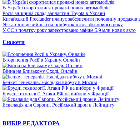
В Україні скоротилися продажі нових автомобілів
Росія знищила склад запчастин Toyota в Україні
Китайський Freelander планує забезпечити половину продажів
Nissan знову вийшла на прибуток після збиткового року
У ЄС з початку року зареєстровано майже 5,9 млн нових авто
Сюжети
Вторгнення Росії в Україну. Онлайн
Війна на Близькому Сході. Онлайн
Бенкет генералів. Наслідки вибуху в Москві
Брудні технології. Атаки РФ на вибори у Франції
Ескалація для Європи. Російський дрон в Лейпцигу
ВИБІР РЕДАКТОРА