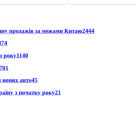
вину продажів за межами Китаю
2444
874
о року
1140
701
н нових авто
45
раїну з початку року
21