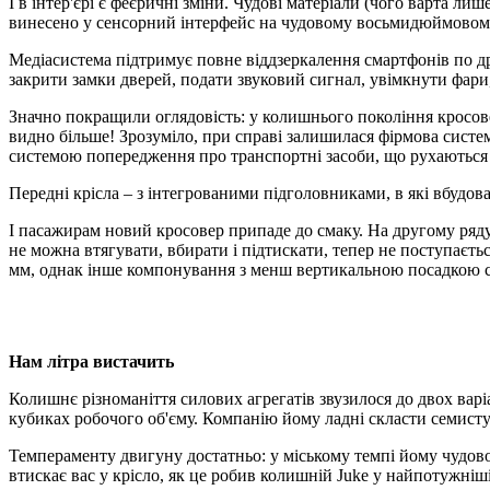
І в інтер'єрі є феєричні зміни. Чудові матеріали (чого варта ли
винесено у сенсорний інтерфейс на чудовому восьмидюймовому
Медіасистема підтримує повне віддзеркалення смартфонів по д
закрити замки дверей, подати звуковий сигнал, увімкнути фари
Значно покращили оглядовість: у колишнього покоління кросовер
видно більше! Зрозуміло, при справі залишилася фірмова систем
системою попередження про транспортні засоби, що рухаються 
Передні крісла – з інтегрованими підголовниками, в які вбудо
І пасажирам новий кросовер припаде до смаку. На другому ряду
не можна втягувати, вбирати і підтискати, тепер не поступаєть
мм, однак інше компонування з менш вертикальною посадкою с
Нам літра вистачить
Колишнє різноманіття силових агрегатів звузилося до двох вар
кубиках робочого об'єму. Компанію йому ладні скласти семисту
Темпераменту двигуну достатньо: у міському темпі йому чудово
втискає вас у крісло, як це робив колишній Juke у найпотужніш