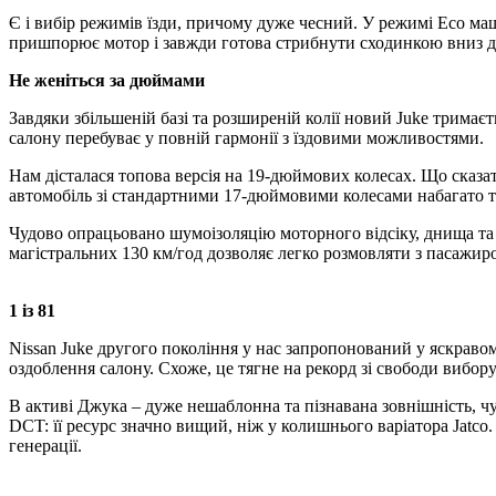
Є і вибір режимів їзди, причому дуже чесний. У режимі Eco ма
пришпорює мотор і завжди готова стрибнути сходинкою вниз д
Не женіться за дюймами
Завдяки збільшеній базі та розширеній колії новий Juke тримає
салону перебуває у повній гармонії з їздовими можливостями.
Нам дісталася топова версія на 19-дюймових колесах. Що сказа
автомобіль зі стандартними 17-дюймовими колесами набагато т
Чудово опрацьовано шумоізоляцію моторного відсіку, днища та к
магістральних 130 км/год дозволяє легко розмовляти з пасажир
1 із 81
Nissan Juke другого покоління у нас запропонований у яскравому
оздоблення салону. Схоже, це тягне на рекорд зі свободи вибору
В активі Джука – дуже нешаблонна та пізнавана зовнішність, чу
DCT: її ресурс значно вищий, ніж у колишнього варіатора Jatco
генерації.