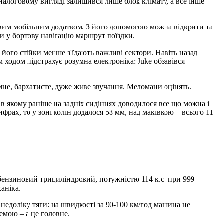
 аналоговому вигляді залишився лише блок клімату, а все інше
овим мобільним додатком. З його допомогою можна відкрити та
и у бортову навігацію маршрут поїздки.
його стійки менше з'їдають важливі сектори. Навіть назад
 ходом підстрахує розумна електроніка: Juke обзавівся
мне, бархатисте, дуже живе звучання. Меломани оцінять.
 в якому раніше на задніх сидіннях доводилося все що можна і
рах, то у зоні колін додалося 58 мм, над маківкою – всього 11
 бензиновий трициліндровий, потужністю 114 к.с. при 999
аніка.
едоліку тяги: на швидкості за 90-100 км/год машина не
емою – а це головне.