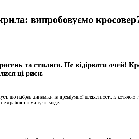
крила: випробовуємо кросовер
расень та стиляга. Не відірвати очей! Кр
лися ці риси.
ует, що набрав динаміки та преміумної шляхетності, із котячою 
незграбністю минулої моделі.