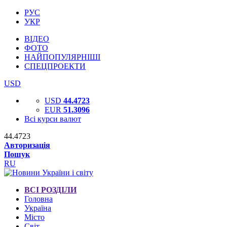
РУС
УКР
ВІДЕО
ФОТО
НАЙПОПУЛЯРНІШІ
СПЕЦПРОЕКТИ
USD
USD
44.4723
EUR
51.3096
Всі курси валют
44.4723
Авторизація
Пошук
RU
ВСІ РОЗДІЛИ
Головна
Україна
Місто
Світ