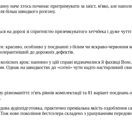
шину наче хтось починає притримувати за хвіст, м'яко, але нап
ля більш швидкого розгону.
ться на дорозі зі спритністю приземкуватого хетчбека і дуже чу
ти: красиво, особливо у поєднанні з білим чи яскраво-червоним 
олерантніший до дорожніх дефектів.
олісних арок: напевно у цій справі відзначилися й фахівці Bose,
ом. Однак на швидкостях до «сотні» чути надто настирливий свис
 різноманітті: п'ять рівнів комплектації та 81 варіант поєднань 
.
дова аудіопідготовка, практично преміальна якість оздоблення с
. Тож нове покоління бестселера складено з урахуванням передов