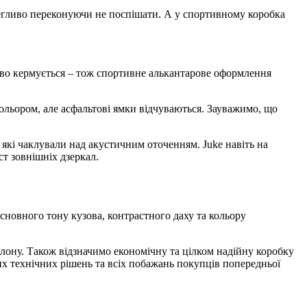
олегливо переконуючи не поспішати. А у спортивному коробка
ттєво кермується – тож спортивне алькантарове оформлення
кольором, але асфальтові ямки відчуваються. Зауважимо, що
 які чаклували над акустичним оточенням. Juke навіть на
т зовнішніх дзеркал.
основного тону кузова, контрастного даху та кольору
алону. Також відзначимо економічну та цілком надійну коробку
их технічних рішень та всіх побажань покупців попередньої