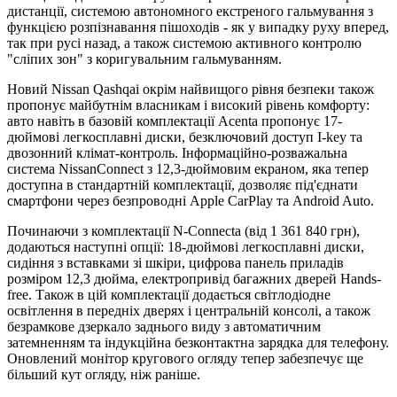
дистанції, системою автономного екстреного гальмування з
функцією розпізнавання пішоходів - як у випадку руху вперед,
так при русі назад, а також системою активного контролю
"сліпих зон" з коригувальним гальмуванням.
Новий Nissan Qashqai окрім найвищого рівня безпеки також
пропонує майбутнім власникам і високий рівень комфорту:
авто навіть в базовій комплектації Acenta пропонує 17-
дюймові легкосплавні диски, безключовий доступ I-key та
двозонний клімат-контроль. Інформаційно-розважальна
система NissanConnect з 12,3-дюймовим екраном, яка тепер
доступна в стандартній комплектації, дозволяє під'єднати
смартфони через безпроводні Apple CarPlay та Android Auto.
Починаючи з комплектації N-Connecta (від 1 361 840 грн),
додаються наступні опції: 18-дюймові легкосплавні диски,
сидіння з вставками зі шкіри, цифрова панель приладів
розміром 12,3 дюйма, електропривід багажних дверей Hands-
free. Також в цій комплектації додається світлодіодне
освітлення в передніх дверях і центральній консолі, а також
безрамкове дзеркало заднього виду з автоматичним
затемненням та індукційна безконтактна зарядка для телефону.
Оновлений монітор кругового огляду тепер забезпечує ще
більший кут огляду, ніж раніше.