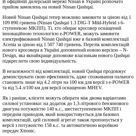
В офіційній дилерській мережі Nissan в Україні розпочато
прийом замовлень на новий Nissan Qashqai.
Новий Nissan Qashqai тепер можливо замовити за ціною від 1
109 890 гривень (Nissan Qashqai 1.3 DIG-T Mild-Hybrid з 6-
ступеневою МKПП). Ті, хто обирає кросовер оснащений
інноваційною технологією e-POWER, можуть замовити
електрифікований Nissan Qashqai вже в базовій комплектації
Acenta за ціною від 1 507 740 гривень. Перелік комплектацій
нового кросовера в Україні доповнений новою версією – N-
Design, яка якнайкраще допоможе власникам нового Qashqai
підкреслити свою індивідуальність.
В незалежності від комплектації, новий Qashqai продовжує
демонструвати свою ефективність, адже споживання пального
становить лише від 4.2 літри на 100 км для версії з e-POWER
та від 5.4 л/100 км для версії оснащеною MHEV.
Як і раніше, клієнти можуть обирати між двома варіантами
силової установки: на додаток до 1,3-літрового бензинового
двигуна потужністю 140 к.с., шестиступеневою МKПП і
переднім приводом, який використовується для базових
комплектацій, цей силовий агрегат також пропонується у
версії з потужністю 158 к.с. та автоматичною коробкою
передач Xtronic.