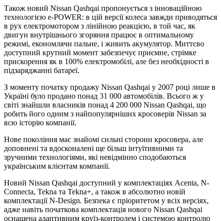
Також новий Nissan Qashqai пропонується з інноваційною
технологією e-POWER: в цій версії колеса завжди приводяться
в рух електромотором з лінійною реакцією, в той час, як
двигун внутрішнього згоряння працює в оптимальному
режимі, економлячи пальне, і живить акумулятор. Миттєво
доступний крутний момент забезпечує приємне, стрімке
прискорення як в 100% електромобілі, але без необхідності в
підзаряджанні батареї.
З моменту початку продажу Nissan Qashqai у 2007 році лише в
Україні було продано понад 31 000 автомобілів. Всього ж у
світі знайшли власників понад 4 200 000 Nissan Qashqai, що
робить його одним з найпопулярніших кросоверів Nissan за
всю історію компанії.
Нове покоління має знайомі сильні сторони кросовера, але
доповнені та вдосконалені ще більш інтуїтивними та
зручними технологіями, які невідмінно сподобаються
українським клієнтам компанії.
Новий Nissan Qashqai доступний у комплектаціях Acenta, N-
Connecta, Tekna та Tekna+, а також в абсолютно новій
комплектації N-Design. Безпека є пріоритетом у всіх версіях,
адже навіть початкова комплектація нового Nissan Qashqai
оснащена адаптивним круїз-контролем і системою контролю