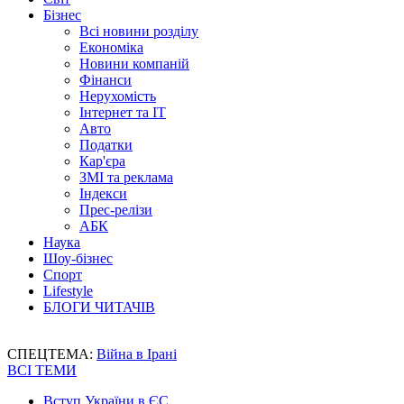
Бізнес
Всі новини розділу
Економіка
Новини компаній
Фінанси
Нерухомість
Інтернет та IT
Авто
Податки
Кар'єра
ЗМІ та реклама
Індекси
Прес-релізи
АБК
Наука
Шоу-бізнес
Спорт
Lifestyle
БЛОГИ ЧИТАЧІВ
СПЕЦТЕМА:
Війна в Ірані
ВСІ ТЕМИ
Вступ України в ЄС