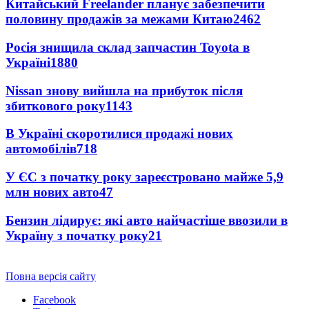
Китайський Freelander планує забезпечити
половину продажів за межами Китаю
2462
Росія знищила склад запчастин Toyota в
Україні
1880
Nissan знову вийшла на прибуток після
збиткового року
1143
В Україні скоротилися продажі нових
автомобілів
718
У ЄС з початку року зареєстровано майже 5,9
млн нових авто
47
Бензин лідирує: які авто найчастіше ввозили в
Україну з початку року
21
Повна версія сайту
Facebook