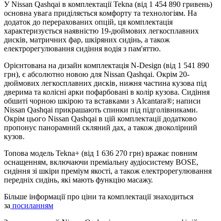
У Nissan Qashqai в комплектації Tekna (від 1 454 890 гривень)
основна увага приділяється комфорту та технологіям. На
додаток до перерахованих опцій, ця комплектація
характеризується наявністю 19-дюймових легкосплавних
дисків, матричних фар, шкіряних сидінь, а також
електрорегулювання сидіння водія з пам'яттю.
Орієнтована на дизайн комплектація N-Design (від 1 541 890
грн), є абсолютно новою для Nissan Qashqai. Окрім 20-
дюймових легкосплавних дисків, нижня частина кузова під
дверима та колісні арки пофарбовані в колір кузова. Сидіння
обшиті чорною шкірою та вставками з Alcantara®; написи
Nissan Qashqai прикрашають спинки під підголівниками.
Окрім цього Nissan Qashqai в цій комплектації додатково
пропонує панорамний скляний дах, а також двоколірний
кузов.
Топова модель Tekna+ (від 1 636 270 грн) вражає повним
оснащенням, включаючи преміальну аудіосистему BOSE,
сидіння зі шкіри преміум якості, а також електрорегулювання
передніх сидінь, які мають функцію масажу.
Більше інформації про ціни та комплектації знаходиться
за
посиланням