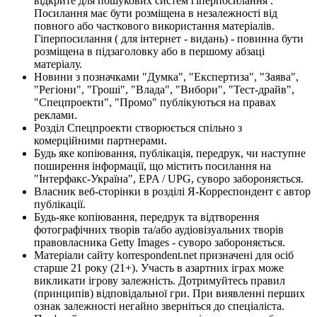
відкрите для пошукових систем гіперпосилання .
Посилання має бути розміщена в незалежності від
повного або часткового використання матеріалів.
Гіперпосилання ( для інтернет - видань) - повинна бути
розміщена в підзаголовку або в першому абзаці
матеріалу.
Новини з позначками "Думка", "Експертиза", "Заява",
"Регіони", "Гроші", "Влада", "Вибори", "Тест-драйв",
"Спецпроекти", "Промо" публікуються на правах
реклами.
Розділ Спецпроекти створюється спільно з
комерційними партнерами.
Будь яке копіювання, публікація, передрук, чи наступне
поширення інформації, що містить посилання на
"Інтерфакс-Україна", EPA / UPG, суворо забороняється.
Власник веб-сторінки в розділі Я-Корреспондент є автор
публікації.
Будь-яке копіювання, передрук та відтворення
фотографічних творів та/або аудіовізуальних творів
правовласника Getty Images - суворо забороняється.
Матеріали сайту korrespondent.net призначені для осіб
старше 21 року (21+). Участь в азартних іграх може
викликати ігрову залежність. Дотримуйтесь правил
(принципів) відповідальної гри. При виявленні перших
ознак залежності негайно зверніться до спеціаліста.