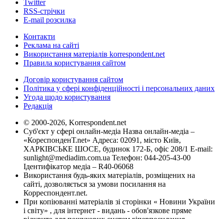
Twitter
RSS-стрічки
E-mail розсилка
Контакти
Реклама на сайті
Використання матеріалів korrespondent.net
Правила користування сайтом
Договір користування сайтом
Політика у сфері конфіденційності і персональних даних
Угода щодо користування
Редакція
© 2000-2026, Korrespondent.net
Суб'єкт у сфері онлайн-медіа Назва онлайн-медіа –
«КореспонденТ.net» Адреса: 02091, місто Київ,
ХАРКІВСЬКЕ ШОСЕ, будинок 172-Б, офіс 208/1 E-mail:
sunlight@mediadim.com.ua
Телефон: 044-205-43-00
Ідентифікатор медіа – R40-06068
Використання будь-яких матеріалів, розміщених на
сайті, дозволяється за умови посилання на
Корреспондент.net.
При копіюванні матеріалів зі сторінки « Новини України
і світу» , для інтернет - видань - обов'язкове пряме