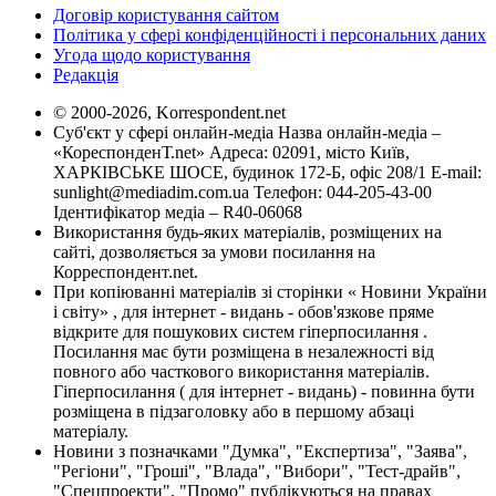
Договір користування сайтом
Політика у сфері конфіденційності і персональних даних
Угода щодо користування
Редакція
© 2000-2026, Korrespondent.net
Суб'єкт у сфері онлайн-медіа Назва онлайн-медіа –
«КореспонденТ.net» Адреса: 02091, місто Київ,
ХАРКІВСЬКЕ ШОСЕ, будинок 172-Б, офіс 208/1 E-mail:
sunlight@mediadim.com.ua
Телефон: 044-205-43-00
Ідентифікатор медіа – R40-06068
Використання будь-яких матеріалів, розміщених на
сайті, дозволяється за умови посилання на
Корреспондент.net.
При копіюванні матеріалів зі сторінки « Новини України
і світу» , для інтернет - видань - обов'язкове пряме
відкрите для пошукових систем гіперпосилання .
Посилання має бути розміщена в незалежності від
повного або часткового використання матеріалів.
Гіперпосилання ( для інтернет - видань) - повинна бути
розміщена в підзаголовку або в першому абзаці
матеріалу.
Новини з позначками "Думка", "Експертиза", "Заява",
"Регіони", "Гроші", "Влада", "Вибори", "Тест-драйв",
"Спецпроекти", "Промо" публікуються на правах