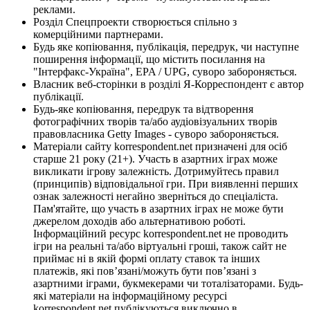
реклами.
Розділ Спецпроекти створюється спільно з
комерційними партнерами.
Будь яке копіювання, публікація, передрук, чи наступне
поширення інформації, що містить посилання на
"Інтерфакс-Україна", EPA / UPG, суворо забороняється.
Власник веб-сторінки в розділі Я-Корреспондент є автор
публікації.
Будь-яке копіювання, передрук та відтворення
фотографічних творів та/або аудіовізуальних творів
правовласника Getty Images - суворо забороняється.
Матеріали сайту korrespondent.net призначені для осіб
старше 21 року (21+). Участь в азартних іграх може
викликати ігрову залежність. Дотримуйтесь правил
(принципів) відповідальної гри. При виявленні перших
ознак залежності негайно зверніться до спеціаліста.
Пам'ятайте, що участь в азартних іграх не може бути
джерелом доходів або альтернативою роботі.
Інформаційний ресурс korrespondent.net не проводить
ігри на реальні та/або віртуальні гроші, також сайт не
приймає ні в якій формі оплату ставок та інших
платежів, які пов’язані/можуть бути пов’язані з
азартними іграми, букмекерами чи тоталізаторами. Будь-
які матеріали на інформаційному ресурсі
korrespondent.net публікуються виключно в