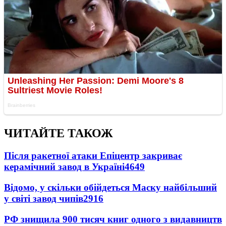
ЧИТАЙТЕ ТАКОЖ
Після ракетної атаки Епіцентр закриває
керамічний завод в Україні
4649
Відомо, у скільки обійдеться Маску найбільший
у світі завод чипів
2916
РФ знищила 900 тисяч книг одного з видавництв