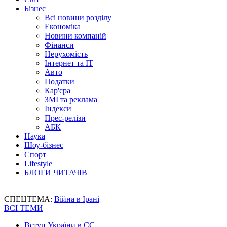
Бізнес
Всі новини розділу
Економіка
Новини компаній
Фінанси
Нерухомість
Інтернет та IT
Авто
Податки
Кар'єра
ЗМІ та реклама
Індекси
Прес-релізи
АБК
Наука
Шоу-бізнес
Спорт
Lifestyle
БЛОГИ ЧИТАЧІВ
СПЕЦТЕМА:
Війна в Ірані
ВСІ ТЕМИ
Вступ України в ЄС