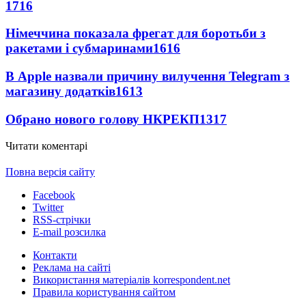
1716
Німеччина показала фрегат для боротьби з
ракетами і субмаринами
1616
В Apple назвали причину вилучення Telegram з
магазину додатків
1613
Обрано нового голову НКРЕКП
1317
Читати коментарі
Повна версія сайту
Facebook
Twitter
RSS-стрічки
E-mail розсилка
Контакти
Реклама на сайті
Використання матеріалів korrespondent.net
Правила користування сайтом