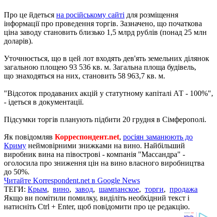
Про це йдеться
на російському сайті
для розміщення
інформації про проведення торгів. Зазначено, що початкова
ціна заводу становить близько 1,5 млрд рублів (понад 25 млн
доларів).
Уточнюється, що в цей лот входять дев'ять земельних ділянок
загальною площею 93 536 кв. м. Загальна площа будівель,
що знаходяться на них, становить 58 963,7 кв. м.
"Відсоток продаваних акцій у статутному капіталі АТ - 100%",
- ідеться в документації.
Підсумки торгів планують підбити 20 грудня в Сімферополі.
Як повідомляв
Корреспондент.net
,
росіян заманюють до
Криму
неймовірними знижками на вино. Найбільший
виробник вина на півострові - компанія "Массандра" -
оголосила про зниження цін на вино власного виробництва
до 50%.
Читайте Korrespondent.net в Google News
ТЕГИ:
Крым
,
вино
,
завод
,
шампанское
,
торги
,
продажа
Якщо ви помітили помилку, виділіть необхідний текст і
натисніть Ctrl + Enter, щоб повідомити про це редакцію.