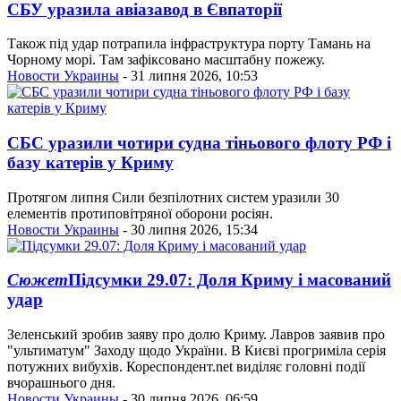
СБУ уразила авіазавод в Євпаторії
Також під удар потрапила інфраструктура порту Тамань на
Чорному морі. Там зафіксовано масштабну пожежу.
Новости Украины
- 31 липня 2026, 10:53
СБС уразили чотири судна тіньового флоту РФ і
базу катерів у Криму
Протягом липня Сили безпілотних систем уразили 30
елементів протиповітряної оборони росіян.
Новости Украины
- 30 липня 2026, 15:34
Сюжет
Підсумки 29.07: Доля Криму і масований
удар
Зеленський зробив заяву про долю Криму. Лавров заявив про
"ультиматум" Заходу щодо України. В Києві прогриміла серія
потужних вибухів. Кореспондент.net виділяє головні події
вчорашнього дня.
Новости Украины
- 30 липня 2026, 06:59