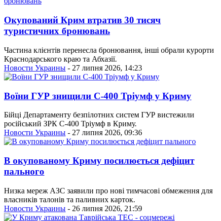
Окупований Крим втратив 30 тисяч
туристичних бронювань
Частина клієнтів перенесла бронювання, інші обрали курорти
Краснодарського краю та Абхазії.
Новости Украины
- 27 липня 2026, 14:23
Воїни ГУР знищили С-400 Тріумф у Криму
Бійці Департаменту безпілотних систем ГУР вистежили
російський ЗРК С-400 Тріумф в Криму.
Новости Украины
- 27 липня 2026, 09:36
В окупованому Криму посилюється дефіцит
пального
Низка мереж АЗС заявили про нові тимчасові обмеження для
власників талонів та паливних карток.
Новости Украины
- 26 липня 2026, 21:59