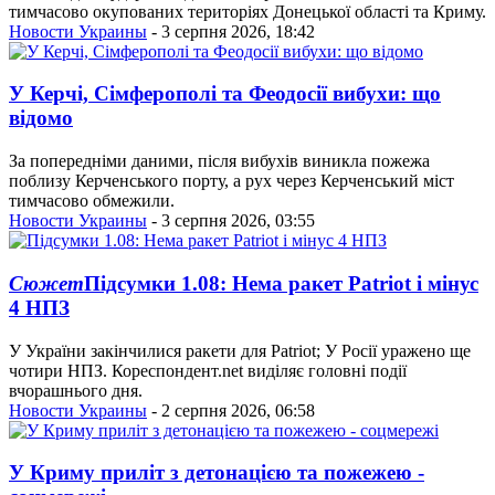
тимчасово окупованих територіях Донецької області та Криму.
Новости Украины
- 3 серпня 2026, 18:42
У Керчі, Сімферополі та Феодосії вибухи: що
відомо
За попередніми даними, після вибухів виникла пожежа
поблизу Керченського порту, а рух через Керченський міст
тимчасово обмежили.
Новости Украины
- 3 серпня 2026, 03:55
Сюжет
Підсумки 1.08: Нема ракет Patriot і мінус
4 НПЗ
У України закінчилися ракети для Patriot; У Росії уражено ще
чотири НПЗ. Кореспондент.net виділяє головні події
вчорашнього дня.
Новости Украины
- 2 серпня 2026, 06:58
У Криму приліт з детонацією та пожежею -