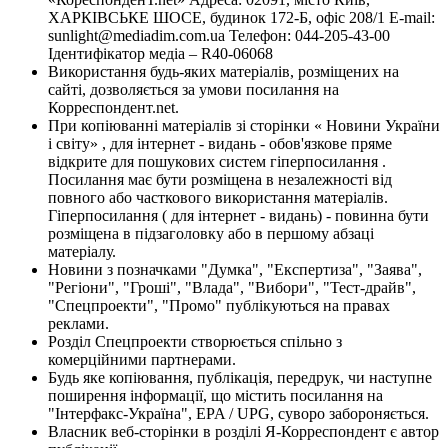
ХАРКІВСЬКЕ ШОСЕ, будинок 172-Б, офіс 208/1 E-mail:
sunlight@mediadim.com.ua
Телефон: 044-205-43-00
Ідентифікатор медіа – R40-06068
Використання будь-яких матеріалів, розміщених на
сайті, дозволяється за умови посилання на
Корреспондент.net.
При копіюванні матеріалів зі сторінки « Новини України
і світу» , для інтернет - видань - обов'язкове пряме
відкрите для пошукових систем гіперпосилання .
Посилання має бути розміщена в незалежності від
повного або часткового використання матеріалів.
Гіперпосилання ( для інтернет - видань) - повинна бути
розміщена в підзаголовку або в першому абзаці
матеріалу.
Новини з позначками "Думка", "Експертиза", "Заява",
"Регіони", "Гроші", "Влада", "Вибори", "Тест-драйв",
"Спецпроекти", "Промо" публікуються на правах
реклами.
Розділ Спецпроекти створюється спільно з
комерційними партнерами.
Будь яке копіювання, публікація, передрук, чи наступне
поширення інформації, що містить посилання на
"Інтерфакс-Україна", EPA / UPG, суворо забороняється.
Власник веб-сторінки в розділі Я-Корреспондент є автор