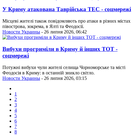
У Криму атакована Таврійська ТЕС - соцмережі
Місцеві жителі також повідомляють про атаки в різних містах
півострова, зокрема, в Ялті та Феодосії.
Новости Украины
- 26 липня 2026, 06:42
Вибухи прогриміли в Криму й інших ТОТ -
соцмережі
Потужні вибухи чули жителі селища Чорноморське та місті
Феодосія в Криму: в останній зникло світло.
Новости Украины
- 26 липня 2026, 03:15
1
2
3
4
5
6
7
8