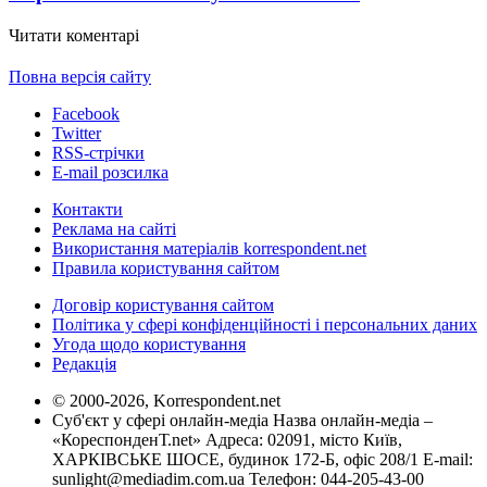
Читати коментарі
Повна версія сайту
Facebook
Twitter
RSS-стрічки
E-mail розсилка
Контакти
Реклама на сайті
Використання матеріалів korrespondent.net
Правила користування сайтом
Договір користування сайтом
Політика у сфері конфіденційності і персональних даних
Угода щодо користування
Редакція
© 2000-2026, Korrespondent.net
Суб'єкт у сфері онлайн-медіа Назва онлайн-медіа –
«КореспонденТ.net» Адреса: 02091, місто Київ,
ХАРКІВСЬКЕ ШОСЕ, будинок 172-Б, офіс 208/1 E-mail:
sunlight@mediadim.com.ua
Телефон: 044-205-43-00