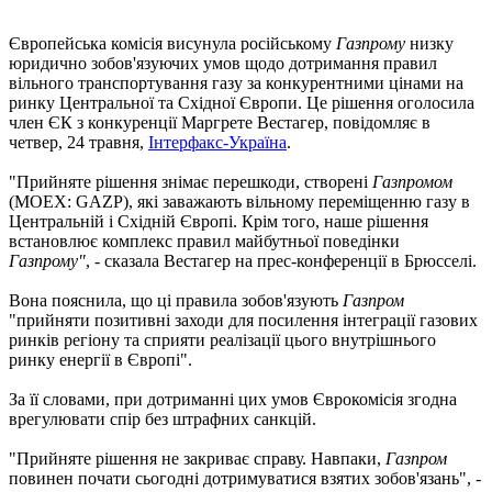
Європейська комісія висунула російському
Газпрому
низку
юридично зобов'язуючих умов щодо дотримання правил
вільного транспортування газу за конкурентними цінами на
ринку Центральної та Східної Європи. Це рішення оголосила
член ЄК з конкуренції Маргрете Вестагер, повідомляє в
четвер, 24 травня,
Інтерфакс-Україна
.
"Прийняте рішення знімає перешкоди, створені
Газпромом
(MOEX: GAZP), які заважають вільному переміщенню газу в
Центральній і Східній Європі. Крім того, наше рішення
встановлює комплекс правил майбутньої поведінки
Газпрому"
, - сказала Вестагер на прес-конференції в Брюсселі.
Вона пояснила, що ці правила зобов'язують
Газпром
"прийняти позитивні заходи для посилення інтеграції газових
ринків регіону та сприяти реалізації цього внутрішнього
ринку енергії в Європі".
За її словами, при дотриманні цих умов Єврокомісія згодна
врегулювати спір без штрафних санкцій.
"Прийняте рішення не закриває справу. Навпаки,
Газпром
повинен почати сьогодні дотримуватися взятих зобов'язань", -