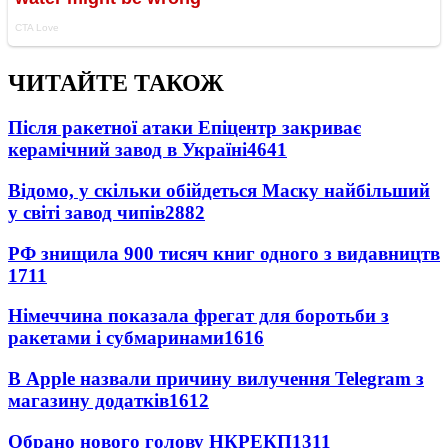
ЧИТАЙТЕ ТАКОЖ
Після ракетної атаки Епіцентр закриває
керамічний завод в Україні
4641
Відомо, у скільки обійдеться Маску найбільший
у світі завод чипів
2882
РФ знищила 900 тисяч книг одного з видавництв
1711
Німеччина показала фрегат для боротьби з
ракетами і субмаринами
1616
В Apple назвали причину вилучення Telegram з
магазину додатків
1612
Обрано нового голову НКРЕКП
1311