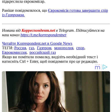
підкреслила єврокомісар.
Раніше повідомлялося, що
Єврокомісія готова завершити спір
із
Газпромом.
Новини від
Корреспондент.net
в Telegram. Підписуйтеся на
наш канал
https://t.me/korrespondentnet
Читайте Korrespondent.net в Google News
ТЕГИ:
Россия
,
газ
,
Газпром
,
монополия
,
спор
,
Еврокомиссия
,
российский газ
Якщо ви помітили помилку, виділіть необхідний текст і
натисніть Ctrl + Enter, щоб повідомити про це редакцію.