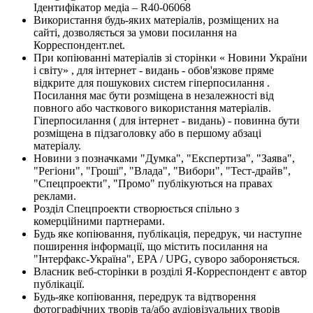
Ідентифікатор медіа – R40-06068
Використання будь-яких матеріалів, розміщених на
сайті, дозволяється за умови посилання на
Корреспондент.net.
При копіюванні матеріалів зі сторінки « Новини України
і світу» , для інтернет - видань - обов'язкове пряме
відкрите для пошукових систем гіперпосилання .
Посилання має бути розміщена в незалежності від
повного або часткового використання матеріалів.
Гіперпосилання ( для інтернет - видань) - повинна бути
розміщена в підзаголовку або в першому абзаці
матеріалу.
Новини з позначками "Думка", "Експертиза", "Заява",
"Регіони", "Гроші", "Влада", "Вибори", "Тест-драйв",
"Спецпроекти", "Промо" публікуються на правах
реклами.
Розділ Спецпроекти створюється спільно з
комерційними партнерами.
Будь яке копіювання, публікація, передрук, чи наступне
поширення інформації, що містить посилання на
"Інтерфакс-Україна", EPA / UPG, суворо забороняється.
Власник веб-сторінки в розділі Я-Корреспондент є автор
публікації.
Будь-яке копіювання, передрук та відтворення
фотографічних творів та/або аудіовізуальних творів