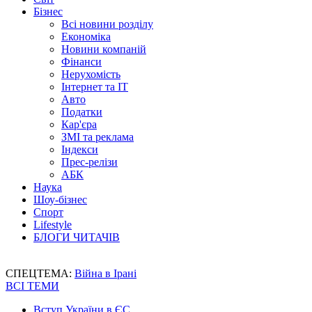
Бізнес
Всі новини розділу
Економіка
Новини компаній
Фінанси
Нерухомість
Інтернет та IT
Авто
Податки
Кар'єра
ЗМІ та реклама
Індекси
Прес-релізи
АБК
Наука
Шоу-бізнес
Спорт
Lifestyle
БЛОГИ ЧИТАЧІВ
СПЕЦТЕМА:
Війна в Ірані
ВСІ ТЕМИ
Вступ України в ЄС