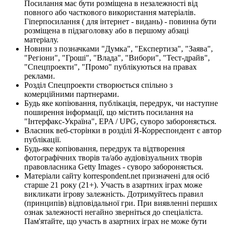
Посилання має бути розміщена в незалежності від
повного або часткового використання матеріалів.
Гіперпосилання ( для інтернет - видань) - повинна бути
розміщена в підзаголовку або в першому абзаці
матеріалу.
Новини з позначками "Думка", "Експертиза", "Заява",
"Регіони", "Гроші", "Влада", "Вибори", "Тест-драйв",
"Спецпроекти", "Промо" публікуються на правах
реклами.
Розділ Спецпроекти створюється спільно з
комерційними партнерами.
Будь яке копіювання, публікація, передрук, чи наступне
поширення інформації, що містить посилання на
"Інтерфакс-Україна", EPA / UPG, суворо забороняється.
Власник веб-сторінки в розділі Я-Корреспондент є автор
публікації.
Будь-яке копіювання, передрук та відтворення
фотографічних творів та/або аудіовізуальних творів
правовласника Getty Images - суворо забороняється.
Матеріали сайту korrespondent.net призначені для осіб
старше 21 року (21+). Участь в азартних іграх може
викликати ігрову залежність. Дотримуйтесь правил
(принципів) відповідальної гри. При виявленні перших
ознак залежності негайно зверніться до спеціаліста.
Пам'ятайте, що участь в азартних іграх не може бути