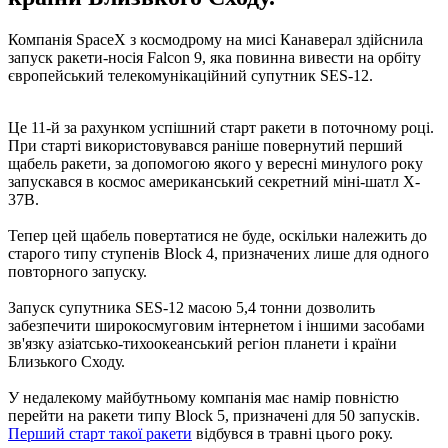
Компанія SpaceX з космодрому на мисі Канаверал здійснила
запуск ракети-носія Falcon 9, яка повинна вивести на орбіту
європейський телекомунікаційний супутник SES-12.
Це 11-й за рахунком успішний старт ракети в поточному році.
При старті використовувався раніше повернутий перший
щабель ракети, за допомогою якого у вересні минулого року
запускався в космос американський секретний міні-шатл X-
37B.
Тепер цей щабель повертатися не буде, оскільки належить до
старого типу ступенів Block 4, призначених лише для одного
повторного запуску.
Запуск супутника SES-12 масою 5,4 тонни дозволить
забезпечити широкосмуговим інтернетом і іншими засобами
зв'язку азіатсько-тихоокеанський регіон планети і країни
Близького Сходу.
У недалекому майбутньому компанія має намір повністю
перейти на ракети типу Block 5, призначені для 50 запусків.
Перший старт такої ракети
відбувся в травні цього року.