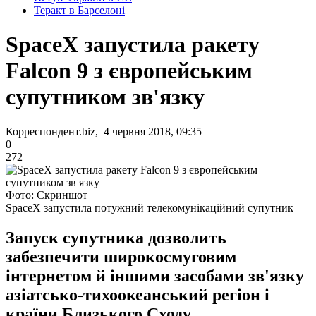
Теракт в Барселоні
SpaceX запустила ракету
Falcon 9 з європейським
супутником зв'язку
Корреспондент.biz, 4 червня 2018, 09:35
0
272
Фото: Скриншот
SpaceX запустила потужний телекомунікаційний супутник
Запуск супутника дозволить
забезпечити широкосмуговим
інтернетом й іншими засобами зв'язку
азіатсько-тихоокеанський регіон і
країни Близького Сходу.