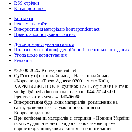
RSS-стрічки
E-mail розсилка
Контакти
Реклама на сайті
Використання матеріалів korrespondent.net
Правила користування сайтом
Договір користування сайтом
Політика у сфері конфіденційності і персональних даних
Угода щодо користування
Редакція
© 2000-2026, Korrespondent.net
Суб'єкт у сфері онлайн-медіа Назва онлайн-медіа –
«КореспонденТ.net» Адреса: 02091, місто Київ,
ХАРКІВСЬКЕ ШОСЕ, будинок 172-Б, офіс 208/1 E-mail:
sunlight@mediadim.com.ua
Телефон: 044-205-43-00
Ідентифікатор медіа – R40-06068
Використання будь-яких матеріалів, розміщених на
сайті, дозволяється за умови посилання на
Корреспондент.net.
При копіюванні матеріалів зі сторінки « Новини України
і світу» , для інтернет - видань - обов'язкове пряме
відкрите для пошукових систем гіперпосилання .