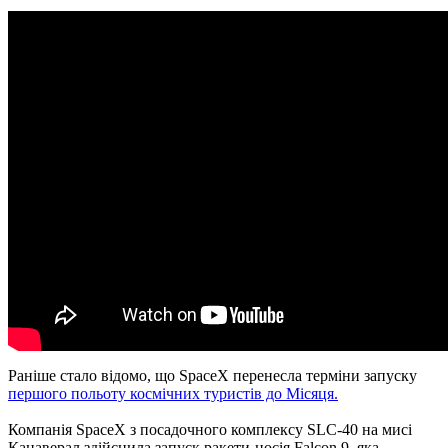
Раніше стало відомо, що SpaceX перенесла терміни запуску
першого польоту космічних туристів до Місяця.
Компанія SpaceX з посадочного комплексу SLC-40 на мисі
Канаверал здійснила запуск ракети-носія Falcon 9, яка