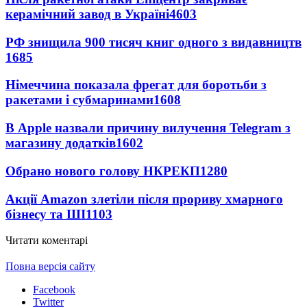
керамічний завод в Україні
4603
РФ знищила 900 тисяч книг одного з видавництв
1685
Німеччина показала фрегат для боротьби з
ракетами і субмаринами
1608
В Apple назвали причину вилучення Telegram з
магазину додатків
1602
Обрано нового голову НКРЕКП
1280
Акції Amazon злетіли після прориву хмарного
бізнесу та ШІ
1103
Читати коментарі
Повна версія сайту
Facebook
Twitter