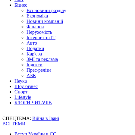
Бізнес
Всі новини розділу
Економіка
Новини компаній
Фінанси
Нерухомість
Інтернет та IT
Авто
Податки
Кар'єра
ЗМІ та реклама
Індекси
Прес-релізи
АБК
Наука
Шоу-бізнес
Спорт
Lifestyle
БЛОГИ ЧИТАЧІВ
СПЕЦТЕМА:
Війна в Ірані
ВСІ ТЕМИ
Вступ України в ЄС