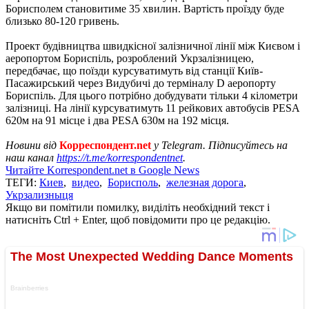
Борисполем становитиме 35 хвилин. Вартість проїзду буде
близько 80-120 гривень.
Проект будівництва швидкісної залізничної лінії між Києвом і
аеропортом Бориспіль, розроблений Укрзалізницею,
передбачає, що поїзди курсуватимуть від станції Київ-
Пасажирський через Видубичі до терміналу D аеропорту
Бориспіль. Для цього потрібно добудувати тільки 4 кілометри
залізниці. На лінії курсуватимуть 11 рейкових автобусів PESA
620м на 91 місце і два PESA 630м на 192 місця.
Новини від
Корреспондент.net
у Telegram. Підписуйтесь на
наш канал
https://t.me/korrespondentnet
.
Читайте Korrespondent.net в Google News
ТЕГИ:
Киев
,
видео
,
Борисполь
,
железная дорога
,
Укрзализныця
Якщо ви помітили помилку, виділіть необхідний текст і
натисніть Ctrl + Enter, щоб повідомити про це редакцію.