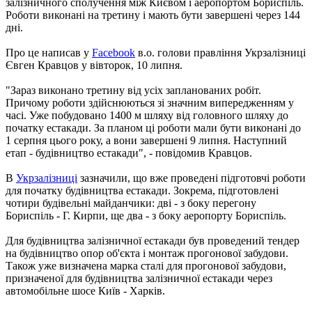
залізничного сполучення між Києвом і аеропортом Бориспіль.
Роботи виконані на третину і мають бути завершені через 144
дні.
Про це написав у
Facebook
в.о. голови правління Укрзалізниці
Євген Кравцов у вівторок, 10 липня.
"Зараз виконано третину від усіх запланованих робіт.
Причому роботи здійснюються зі значним випередженням у
часі. Уже побудовано 1400 м шляху від головного шляху до
початку естакади. За планом ці роботи мали бути виконані до
1 серпня цього року, а вони завершені 9 липня. Наступний
етап - будівництво естакади", - повідомив Кравцов.
В
Укрзалізниці
зазначили, що вже проведені підготовчі роботи
для початку будівництва естакади. Зокрема, підготовлені
чотири будівельні майданчики: дві - з боку перегону
Бориспіль - Г. Кирпи, ще два - з боку аеропорту Бориспіль.
Для будівництва залізничної естакади був проведений тендер
на будівництво опор об'єкта і монтаж прогонової забудови.
Також уже визначена марка сталі для прогонової забудови,
призначеної для будівництва залізничної естакади через
автомобільне шосе Київ - Харків.