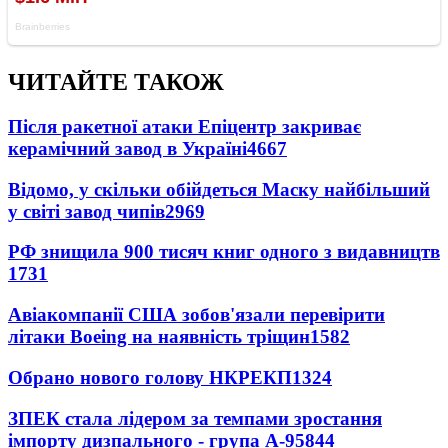
ЧИТАЙТЕ ТАКОЖ
Після ракетної атаки Епіцентр закриває
керамічний завод в Україні
4667
Відомо, у скільки обійдеться Маску найбільший
у світі завод чипів
2969
РФ знищила 900 тисяч книг одного з видавництв
1731
Авіакомпанії США зобов'язали перевірити
літаки Boeing на наявність тріщин
1582
Обрано нового голову НКРЕКП
1324
ЗПЕК стала лідером за темпами зростання
імпорту дизпального - група А-95
844