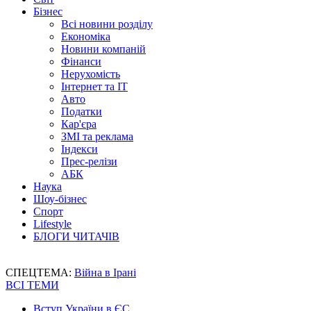
Бізнес
Всі новини розділу
Економіка
Новини компаній
Фінанси
Нерухомість
Інтернет та IT
Авто
Податки
Кар'єра
ЗМІ та реклама
Індекси
Прес-релізи
АБК
Наука
Шоу-бізнес
Спорт
Lifestyle
БЛОГИ ЧИТАЧІВ
СПЕЦТЕМА:
Війна в Ірані
ВСІ ТЕМИ
Вступ України в ЄС