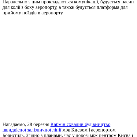
Паралельно з цим прокладаються комунікації, будується насип
для колії з боку аеропорту, а також будується платформа для
прийому поїздів в аеропорту.
Нагадаємо, 28 березня
Кабмін схвалив будівництво
швидкісної залізничної лінії
між Києвом і аеропортом
Бориспіль. Згідно з планами, час у дорозі між центром Києва і