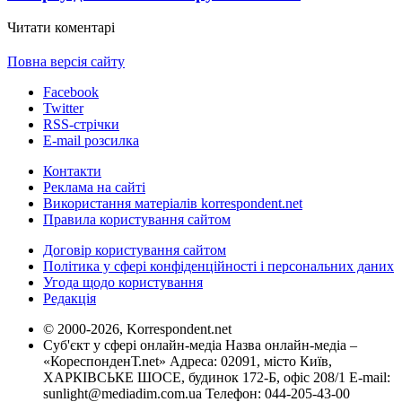
Читати коментарі
Повна версія сайту
Facebook
Twitter
RSS-стрічки
E-mail розсилка
Контакти
Реклама на сайті
Використання матеріалів korrespondent.net
Правила користування сайтом
Договір користування сайтом
Політика у сфері конфіденційності і персональних даних
Угода щодо користування
Редакція
© 2000-2026, Korrespondent.net
Суб'єкт у сфері онлайн-медіа Назва онлайн-медіа –
«КореспонденТ.net» Адреса: 02091, місто Київ,
ХАРКІВСЬКЕ ШОСЕ, будинок 172-Б, офіс 208/1 E-mail:
sunlight@mediadim.com.ua
Телефон: 044-205-43-00