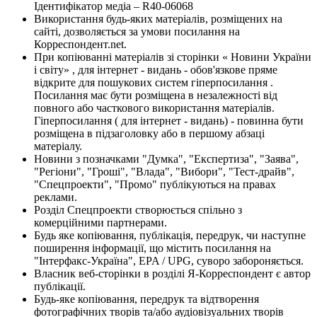
Ідентифікатор медіа – R40-06068
Використання будь-яких матеріалів, розміщених на
сайті, дозволяється за умови посилання на
Корреспондент.net.
При копіюванні матеріалів зі сторінки « Новини України
і світу» , для інтернет - видань - обов'язкове пряме
відкрите для пошукових систем гіперпосилання .
Посилання має бути розміщена в незалежності від
повного або часткового використання матеріалів.
Гіперпосилання ( для інтернет - видань) - повинна бути
розміщена в підзаголовку або в першому абзаці
матеріалу.
Новини з позначками "Думка", "Експертиза", "Заява",
"Регіони", "Гроші", "Влада", "Вибори", "Тест-драйв",
"Спецпроекти", "Промо" публікуються на правах
реклами.
Розділ Спецпроекти створюється спільно з
комерційними партнерами.
Будь яке копіювання, публікація, передрук, чи наступне
поширення інформації, що містить посилання на
"Інтерфакс-Україна", EPA / UPG, суворо забороняється.
Власник веб-сторінки в розділі Я-Корреспондент є автор
публікації.
Будь-яке копіювання, передрук та відтворення
фотографічних творів та/або аудіовізуальних творів