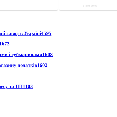
ий завод в Україні
4595
1673
ами і субмаринами
1608
агазину додатків
1602
несу та ШІ
1103