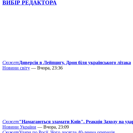
ВИБІР РЕДАКТОРА
Сюжет
Диверсія в Лейпцигу. Дрон біля українського літака
Новини світу
— Вчора, 23:36
Сюжет
"Намагаються зламати Київ". Реакція Заходу на уда
Новини України
— Вчора, 23:09
Сюжет
Удари по Росії. Чого досягла 40-денна операція