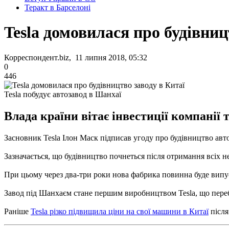
Теракт в Барселоні
Tesla домовилася про будівниц
Корреспондент.biz, 11 липня 2018, 05:32
0
446
Tesla побудує автозавод в Шанхаї
Влада країни вітає інвестиції компанії 
Засновник Tesla Ілон Маск підписав угоду про будівництво авт
Зазначається, що будівництво почнеться після отримання всіх не
При цьому через два-три роки нова фабрика повинна буде випус
Завод під Шанхаєм стане першим виробництвом Tesla, що пере
Раніше
Tesla різко підвищила ціни на свої машини в Китаї
післ