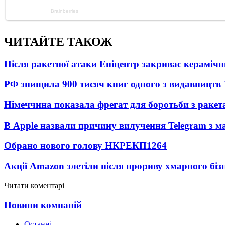
ЧИТАЙТЕ ТАКОЖ
Після ракетної атаки Епіцентр закриває керамічн
РФ знищила 900 тисяч книг одного з видавництв
Німеччина показала фрегат для боротьби з ракет
В Apple назвали причину вилучення Telegram з м
Обрано нового голову НКРЕКП
1264
Акції Amazon злетіли після прориву хмарного біз
Читати коментарі
Новини компаній
Останні