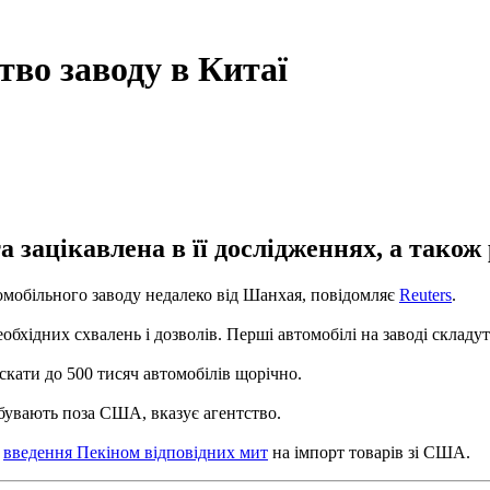
тво заводу в Китаї
та зацікавлена в її дослідженнях, а також
омобільного заводу недалеко від Шанхая, повідомляє
Reuters
.
обхідних схвалень і дозволів. Перші автомобілі на заводі складу
кати до 500 тисяч автомобілів щорічно.
бувають поза США, вказує агентство.
я
введення Пекіном відповідних мит
на імпорт товарів зі США.