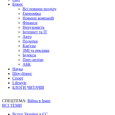
Бізнес
Всі новини розділу
Економіка
Новини компаній
Фінанси
Нерухомість
Інтернет та IT
Авто
Податки
Кар'єра
ЗМІ та реклама
Індекси
Прес-релізи
АБК
Наука
Шоу-бізнес
Спорт
Lifestyle
БЛОГИ ЧИТАЧІВ
СПЕЦТЕМА:
Війна в Ірані
ВСІ ТЕМИ
Вступ України в ЄС