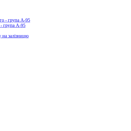
- група А-95
у на залізницю