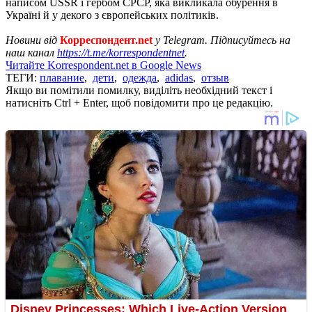
написом USSR і гербом СРСР, яка викликала обурення в
Україні й у декого з європейських політиків.
Новини від
Корреспондент.net
у Telegram. Підписуйтесь на
наш канал
https://t.me/korrespondentnet
.
Читайте Korrespondent.net в Google News
ТЕГИ:
плавание
,
дети
,
одежда
,
adidas
,
отзыв
Якщо ви помітили помилку, виділіть необхідний текст і
натисніть Ctrl + Enter, щоб повідомити про це редакцію.