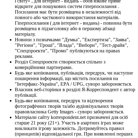
і світу» , для інтернет - видань - обов'язкове пряме
відкрите для пошукових систем гіперпосилання .
Посилання має бути розміщена в незалежності від
повного або часткового використання матеріалів.
Гіперпосилання ( для інтернет - видань) - повинна бути
розміщена в підзаголовку або в першому абзаці
матеріалу.
Новини з позначками "Думка", "Експертиза", "Заява",
"Регіони", "Гроші", "Влада", "Вибори", "Тест-драйв",
"Спецпроекти", "Промо" публікуються на правах
реклами.
Розділ Спецпроекти створюється спільно з
комерційними партнерами.
Будь яке копіювання, публікація, передрук, чи наступне
поширення інформації, що містить посилання на
"Інтерфакс-Україна", EPA / UPG, суворо забороняється.
Власник веб-сторінки в розділі Я-Корреспондент є автор
публікації.
Будь-яке копіювання, передрук та відтворення
фотографічних творів та/або аудіовізуальних творів
правовласника Getty Images - суворо забороняється.
Матеріали сайту korrespondent.net призначені для осіб
старше 21 року (21+). Участь в азартних іграх може
викликати ігрову залежність. Дотримуйтесь правил
(принципів) відповідальної гри. При виявленні перших