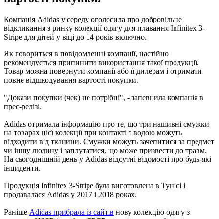
Компанія Adidas у середу оголосила про добровільне
відкликання з ринку колекції одягу для плавання Infinitex 3-
Stripe для дітей у віці до 14 років включно.
Як говориться в повідомленні компанії, настійно
рекомендується припинити використання такої продукції.
Товар можна повернути компанії або її дилерам і отримати
повне відшкодування вартості покупки.
"Докази покупки (чек) не потрібні", - запевнила компанія в
прес-релізі.
Adidas отримала інформацію про те, що три нашивні смужки
на товарах цієї колекції при контакті з водою можуть
відходити від тканини. Смужки можуть зачепитися за предмет
чи іншу людину і заплутатися, що може призвести до травм.
На сьогоднішній день у Adidas відсутні відомості про будь-які
інциденти.
Продукція Infinitex 3-Stripe була виготовлена в Тунісі і
продавалася Adidas у 2017 і 2018 роках.
Раніше
Adidas прибрала із сайтів
нову колекцію одягу з