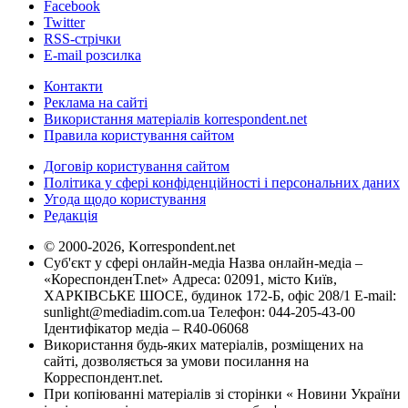
Facebook
Twitter
RSS-стрічки
E-mail розсилка
Контакти
Реклама на сайті
Використання матеріалів korrespondent.net
Правила користування сайтом
Договір користування сайтом
Політика у сфері конфіденційності і персональних даних
Угода щодо користування
Редакція
© 2000-2026, Korrespondent.net
Суб'єкт у сфері онлайн-медіа Назва онлайн-медіа –
«КореспонденТ.net» Адреса: 02091, місто Київ,
ХАРКІВСЬКЕ ШОСЕ, будинок 172-Б, офіс 208/1 E-mail:
sunlight@mediadim.com.ua
Телефон: 044-205-43-00
Ідентифікатор медіа – R40-06068
Використання будь-яких матеріалів, розміщених на
сайті, дозволяється за умови посилання на
Корреспондент.net.
При копіюванні матеріалів зі сторінки « Новини України