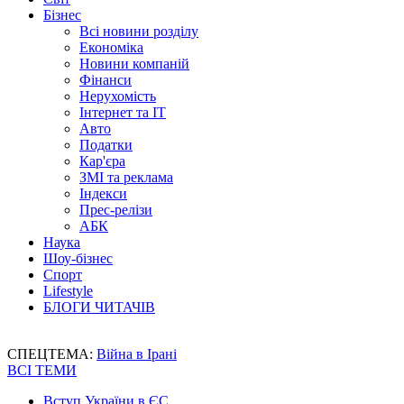
Бізнес
Всі новини розділу
Економіка
Новини компаній
Фінанси
Нерухомість
Інтернет та IT
Авто
Податки
Кар'єра
ЗМІ та реклама
Індекси
Прес-релізи
АБК
Наука
Шоу-бізнес
Спорт
Lifestyle
БЛОГИ ЧИТАЧІВ
СПЕЦТЕМА:
Війна в Ірані
ВСІ ТЕМИ
Вступ України в ЄС