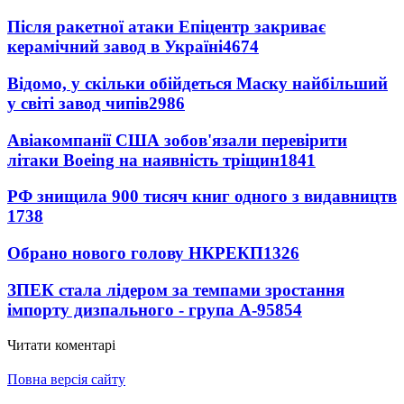
Після ракетної атаки Епіцентр закриває
керамічний завод в Україні
4674
Відомо, у скільки обійдеться Маску найбільший
у світі завод чипів
2986
Авіакомпанії США зобов'язали перевірити
літаки Boeing на наявність тріщин
1841
РФ знищила 900 тисяч книг одного з видавництв
1738
Обрано нового голову НКРЕКП
1326
ЗПЕК стала лідером за темпами зростання
імпорту дизпального - група А-95
854
Читати коментарі
Повна версія сайту