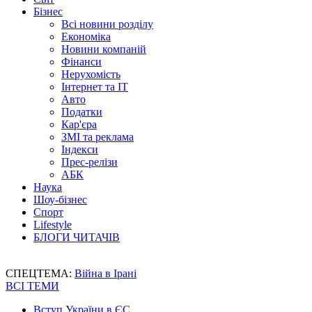
Бізнес
Всі новини розділу
Економіка
Новини компаній
Фінанси
Нерухомість
Інтернет та IT
Авто
Податки
Кар'єра
ЗМІ та реклама
Індекси
Прес-релізи
АБК
Наука
Шоу-бізнес
Спорт
Lifestyle
БЛОГИ ЧИТАЧІВ
СПЕЦТЕМА:
Війна в Ірані
ВСІ ТЕМИ
Вступ України в ЄС