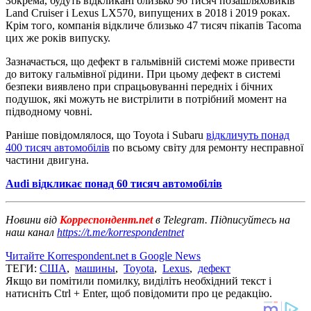
Зокрема, будуть відкликані близько 96 тисяч позашляховиків
Land Cruiser і Lexus LX570, випущених в 2018 і 2019 роках.
Крім того, компанія відкличе близько 47 тисяч пікапів Tacoma
цих же років випуску.
Зазначається, що дефект в гальмівній системі може привести
до витоку гальмівної рідини. При цьому дефект в системі
безпеки виявлено при спрацьовуванні передніх і бічних
подушок, які можуть не вистрілити в потрібний момент на
підводному човні.
Раніше повідомлялося, що Toyota і Subaru
відкличуть понад
400 тисяч автомобілів
по всьому світу для ремонту несправної
частини двигуна.
Audi відкликає понад 60 тисяч автомобілів
Новини від
Корреспондент.net
в Telegram. Підписуйтесь на
наш канал
https://t.me/korrespondentnet
Читайте Korrespondent.net в Google News
ТЕГИ:
США
,
машины
,
Toyota
,
Lexus
,
дефект
Якщо ви помітили помилку, виділіть необхідний текст і
натисніть Ctrl + Enter, щоб повідомити про це редакцію.