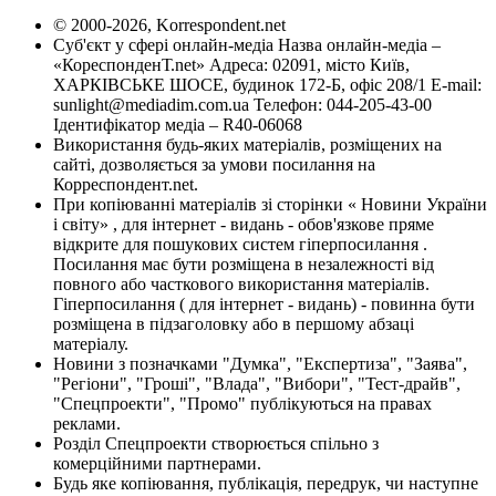
© 2000-2026, Korrespondent.net
Суб'єкт у сфері онлайн-медіа Назва онлайн-медіа –
«КореспонденТ.net» Адреса: 02091, місто Київ,
ХАРКІВСЬКЕ ШОСЕ, будинок 172-Б, офіс 208/1 E-mail:
sunlight@mediadim.com.ua
Телефон: 044-205-43-00
Ідентифікатор медіа – R40-06068
Використання будь-яких матеріалів, розміщених на
сайті, дозволяється за умови посилання на
Корреспондент.net.
При копіюванні матеріалів зі сторінки « Новини України
і світу» , для інтернет - видань - обов'язкове пряме
відкрите для пошукових систем гіперпосилання .
Посилання має бути розміщена в незалежності від
повного або часткового використання матеріалів.
Гіперпосилання ( для інтернет - видань) - повинна бути
розміщена в підзаголовку або в першому абзаці
матеріалу.
Новини з позначками "Думка", "Експертиза", "Заява",
"Регіони", "Гроші", "Влада", "Вибори", "Тест-драйв",
"Спецпроекти", "Промо" публікуються на правах
реклами.
Розділ Спецпроекти створюється спільно з
комерційними партнерами.
Будь яке копіювання, публікація, передрук, чи наступне