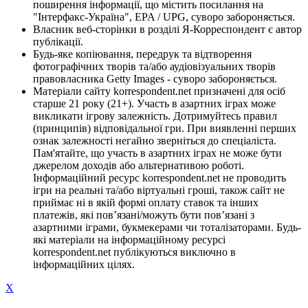
поширення інформації, що містить посилання на
"Інтерфакс-Україна", EPA / UPG, суворо забороняється.
Власник веб-сторінки в розділі Я-Корреспондент є автор
публікації.
Будь-яке копіювання, передрук та відтворення
фотографічних творів та/або аудіовізуальних творів
правовласника Getty Images - суворо забороняється.
Матеріали сайту korrespondent.net призначені для осіб
старше 21 року (21+). Участь в азартних іграх може
викликати ігрову залежність. Дотримуйтесь правил
(принципів) відповідальної гри. При виявленні перших
ознак залежності негайно зверніться до спеціаліста.
Пам'ятайте, що участь в азартних іграх не може бути
джерелом доходів або альтернативою роботі.
Інформаційний ресурс korrespondent.net не проводить
ігри на реальні та/або віртуальні гроші, також сайт не
приймає ні в якій формі оплату ставок та інших
платежів, які пов’язані/можуть бути пов’язані з
азартними іграми, букмекерами чи тоталізаторами. Будь-
які матеріали на інформаційному ресурсі
korrespondent.net публікуються виключно в
інформаційних цілях.
X