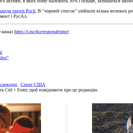
о активи, в яких йому належить 50% і більше, залишаться забло
ходи проти Росії
. В "чорний список" увійшли кілька великих ро
мент і РусАл.
ш канал
https://t.me/korrespondentnet
ї
ійні"
санкции
,
Сенат США
ь Ctrl + Enter, щоб повідомити про це редакцію.