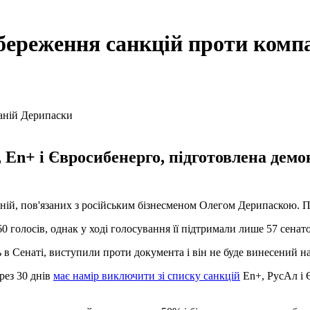
береження санкцій проти комп
, En+ і Євросибенерго, підготовлена демо
й, пов'язаних з російським бізнесменом Олегом Дерипаскою. Про
 голосів, однак у ході голосування її підтримали лише 57 сенато
 в Сенаті, виступили проти документа і він не буде винесений н
рез 30 днів
має намір виключити зі списку санкцій
En+, РусАл і 