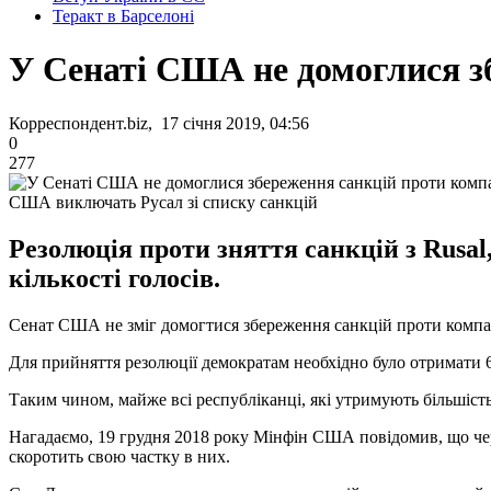
Теракт в Барселоні
У Сенаті США не домоглися з
Корреспондент.biz, 17 січня 2019, 04:56
0
277
США виключать Русал зі списку санкцій
Резолюція проти зняття санкцій з Rusal
кількості голосів.
Сенат США не зміг домогтися збереження санкцій проти компані
Для прийняття резолюції демократам необхідно було отримати 60
Таким чином, майже всі республіканці, які утримують більшість
Нагадаємо, 19 грудня 2018 року Мінфін США повідомив, що че
скоротить свою частку в них.