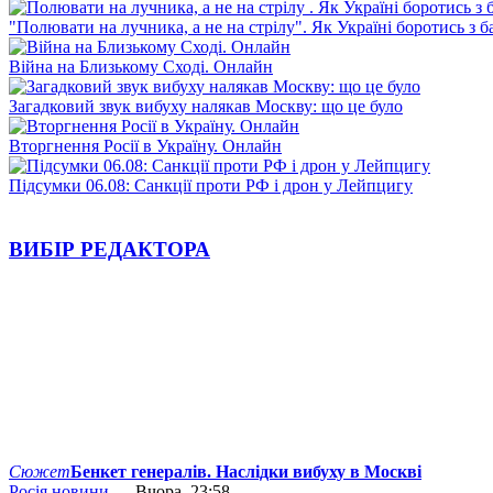
"Полювати на лучника, а не на стрілу". Як Україні боротись з 
Війна на Близькому Сході. Онлайн
Загадковий звук вибуху налякав Москву: що це було
Вторгнення Росії в Україну. Онлайн
Підсумки 06.08: Санкції проти РФ і дрон у Лейпцигу
ВИБІР РЕДАКТОРА
Сюжет
Бенкет генералів. Наслідки вибуху в Москві
Росія новини
— Вчора, 23:58