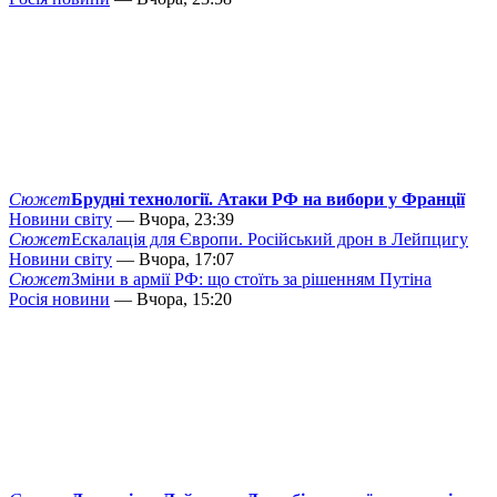
Сюжет
Брудні технології. Атаки РФ на вибори у Франції
Новини світу
— Вчора, 23:39
Сюжет
Ескалація для Європи. Російський дрон в Лейпцигу
Новини світу
— Вчора, 17:07
Сюжет
Зміни в армії РФ: що стоїть за рішенням Путіна
Росія новини
— Вчора, 15:20