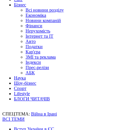
Бізнес
Всі новини розділу
Економіка
Новини компаній
Фінанси
Нерухомість
Інтернет та IT
Авто
Податки
Кар'єра
ЗМІ та реклама
Індекси
Прес-релізи
АБК
Наука
Шоу-бізнес
Спорт
Lifestyle
БЛОГИ ЧИТАЧІВ
СПЕЦТЕМА:
Війна в Ірані
ВСІ ТЕМИ
Вступ України в ЄС