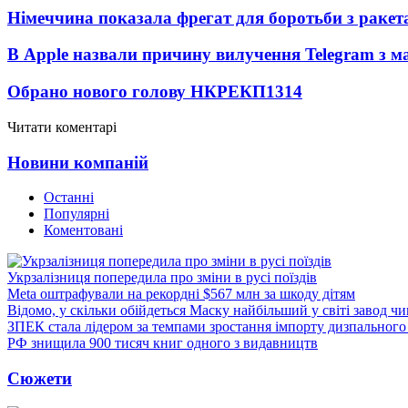
Німеччина показала фрегат для боротьби з ракет
В Apple назвали причину вилучення Telegram з м
Обрано нового голову НКРЕКП
1314
Читати коментарі
Новини компаній
Останні
Популярні
Коментовані
Укрзалізниця попередила про зміни в русі поїздів
Meta оштрафували на рекордні $567 млн за шкоду дітям
Відомо, у скільки обійдеться Маску найбільший у світі завод чи
ЗПЕК стала лідером за темпами зростання імпорту дизпального 
РФ знищила 900 тисяч книг одного з видавництв
Сюжети