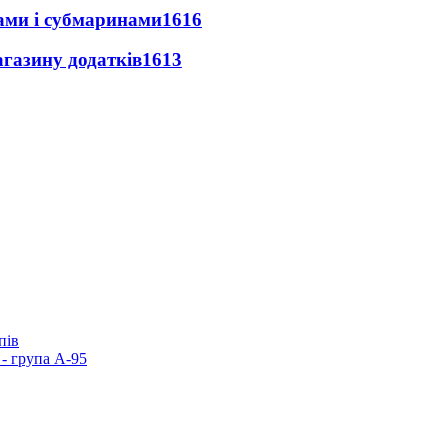
ами і субмаринами
1616
агазину додатків
1613
пів
- група А-95