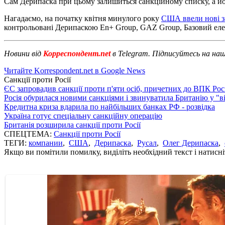
Сам Дерипаска при цьому залишиться санкційному списку, а йог
Нагадаємо, на початку квітня минулого року
США ввели нові за
контрольовані Дерипаскою En+ Group, GAZ Group, Базовий еле
Новини від
Корреспондент.net
в Telegram. Підписуйтесь на на
Читайте Korrespondent.net в Google News
Санкції проти Росії
ЄС запровадив санкції проти п'яти осіб, причетних до ВПК Росі
Росія обурилася новими санкціями і звинуватила Британію у "в
Кредитна криза вдарила по найбільших банках РФ - розвідка
Україна готує спеціальну санкційну операцію
Британія розширила санкції проти Росії
СПЕЦТЕМА:
Санкції проти Росії
ТЕГИ:
компании
,
США
,
Дерипаска
,
Русал
,
Олег Дерипаска
,
Якщо ви помітили помилку, виділіть необхідний текст і натисніт