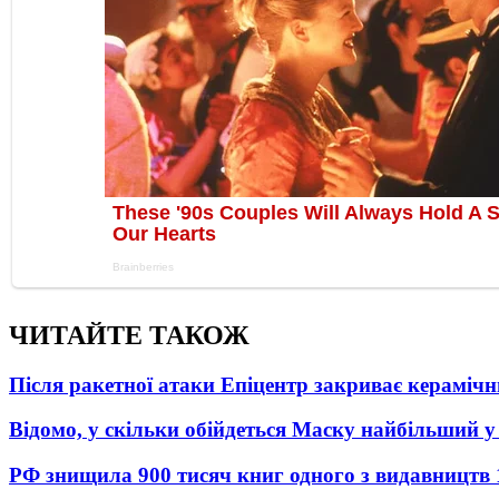
ЧИТАЙТЕ ТАКОЖ
Після ракетної атаки Епіцентр закриває керамічн
Відомо, у скільки обійдеться Маску найбільший у 
РФ знищила 900 тисяч книг одного з видавництв