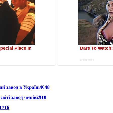
ий завод в Україні
4648
світі завод чипів
2910
1716