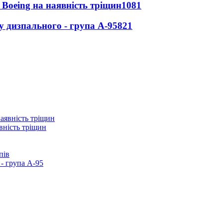
 Boeing на наявність тріщин
1081
у дизпального - група А-95
821
вність тріщин
пів
- група А-95