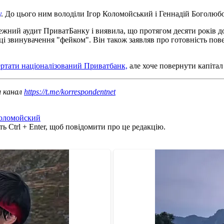
у
. До цього ним володіли Ігор Коломойський і Геннадій Боголюб
ежний аудит ПриватБанку і виявила, що протягом десяти років д
 ці звинувачення "фейком". Він також заявляв про готовність по
ертати націоналізований Приватбанк,
але хоче повернути капітал 
ш канал
https://t.me/korrespondentnet
оломойский
ь Ctrl + Enter, щоб повідомити про це редакцію.