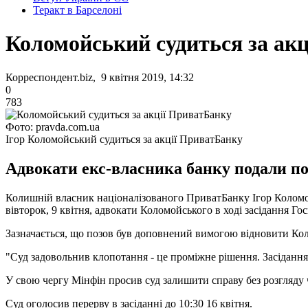
Теракт в Барселоні
Коломойський судиться за ак
Корреспондент.biz, 9 квітня 2019, 14:32
0
783
Фото: pravda.com.ua
Ігор Коломойський судиться за акції ПриватБанку
Адвокати екс-власника банку подали поз
Колишній власник націоналізованого ПриватБанку Ігор Коломой
вівторок, 9 квітня, адвокати Коломойського в ході засідання Г
Зазначається, що позов був доповнений вимогою відновити Коломо
"Суд задовольнив клопотання - це проміжне рішення. Засідання
У свою чергу Мінфін просив суд залишити справу без розгляду 
Суд оголосив перерву в засіданні до 10:30 16 квітня.