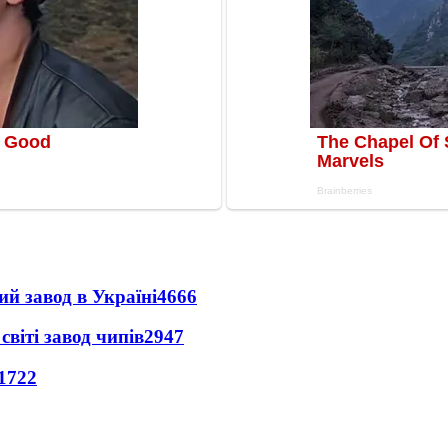
ий завод в Україні
4666
світі завод чипів
2947
1722