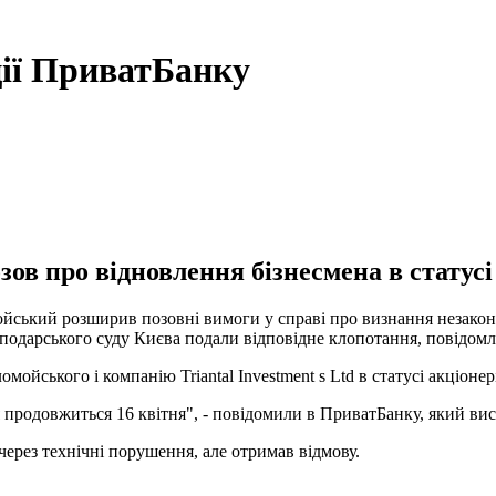
ції ПриватБанку
ов про відновлення бізнесмена в статусі
ський розширив позовні вимоги у справі про визнання незаконн
осподарського суду Києва подали відповідне клопотання, повідом
йського і компанію Triantal Investment s Ltd в статусі акціонер
 продовжиться 16 квітня", - повідомили в ПриватБанку, який вис
через технічні порушення, але отримав відмову.