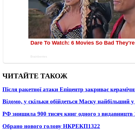
ЧИТАЙТЕ ТАКОЖ
Після ракетної атаки Епіцентр закриває керамічн
Відомо, у скільки обійдеться Маску найбільший у 
РФ знищила 900 тисяч книг одного з видавництв
Обрано нового голову НКРЕКП
1322