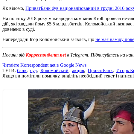
Як відомо,
ПриватБанк був націоналізований в грудні 2016 рок
На початку 2018 року міжнародна компанія Kroll провела незал
дій, які завдали йому $5,5 млрд збитків. Коломойський називає
доведено в суді.
Напередодні Ігор Коломойський заявляв, що
не має наміру пов
Новини від
Корреспондент.net
в Telegram. Підписуйтесь на на
Читайте Korrespondent.net в Google News
ТЕГИ:
банк
,
суд
,
Коломойский
,
акция
,
ПриватБанк
,
Игорь К
Якщо ви помітили помилку, виділіть необхідний текст і натисніт