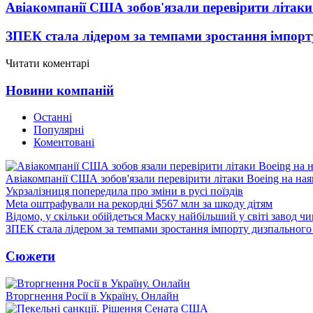
Авіакомпанії США зобов'язали перевірити літаки
ЗПЕК стала лідером за темпами зростання імпорт
Читати коментарі
Новини компаній
Останні
Популярні
Коментовані
Авіакомпанії США зобов'язали перевірити літаки Boeing на ная
Укрзалізниця попередила про зміни в русі поїздів
Meta оштрафували на рекордні $567 млн за шкоду дітям
Відомо, у скільки обійдеться Маску найбільший у світі завод чи
ЗПЕК стала лідером за темпами зростання імпорту дизпального 
Сюжети
Вторгнення Росії в Україну. Онлайн