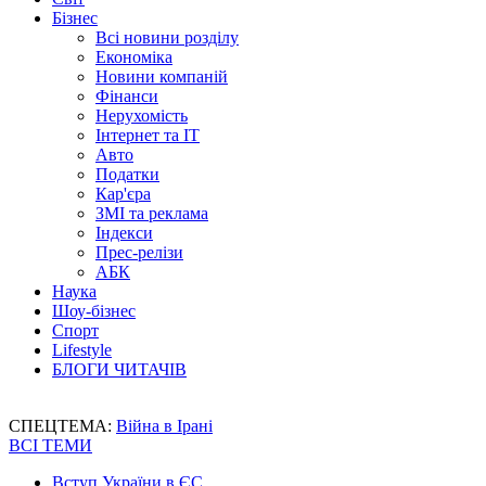
Бізнес
Всі новини розділу
Економіка
Новини компаній
Фінанси
Нерухомість
Інтернет та IT
Авто
Податки
Кар'єра
ЗМІ та реклама
Індекси
Прес-релізи
АБК
Наука
Шоу-бізнес
Спорт
Lifestyle
БЛОГИ ЧИТАЧІВ
СПЕЦТЕМА:
Війна в Ірані
ВСІ ТЕМИ
Вступ України в ЄС