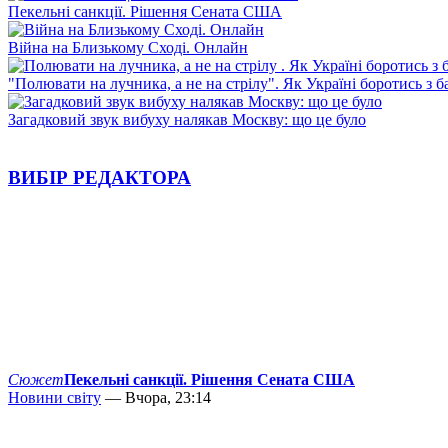
Пекельні санкції. Рішення Сената США
Війна на Близькому Сході. Онлайн
"Полювати на лучника, а не на стрілу". Як Україні боротись з 
Загадковий звук вибуху налякав Москву: що це було
ВИБІР РЕДАКТОРА
Сюжет
Пекельні санкції. Рішення Сената США
Новини світу
— Вчора, 23:14