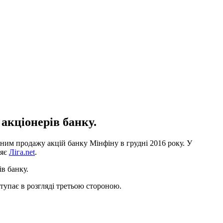
 акціонерів банку.
им продажу акцій банку Мінфіну в грудні 2016 року. У
ляє
Ліга.net
.
ів банку.
тупає в розгляді третьою стороною.