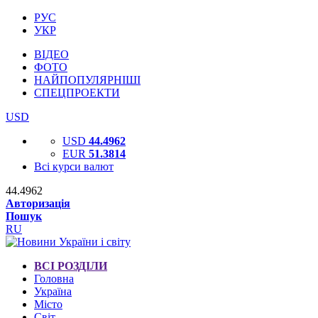
РУС
УКР
ВІДЕО
ФОТО
НАЙПОПУЛЯРНІШІ
СПЕЦПРОЕКТИ
USD
USD
44.4962
EUR
51.3814
Всі курси валют
44.4962
Авторизація
Пошук
RU
ВСІ РОЗДІЛИ
Головна
Україна
Місто
Світ