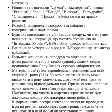
матеріалу.
Новини з позначками "Думка", "Експертиза", "Заява",
"Регіони", "Гроші", "Влада", "Вибори", "Тест-драйв",
"Спецпроекти", "Промо" публікуються на правах
реклами.
Розділ Спецпроекти створюється спільно з
комерційними партнерами.
Будь яке копіювання, публікація, передрук, чи наступне
поширення інформації, що містить посилання на
"Інтерфакс-Україна", EPA / UPG, суворо забороняється.
Власник веб-сторінки в розділі Я-Корреспондент є автор
публікації.
Будь-яке копіювання, передрук та відтворення
фотографічних творів та/або аудіовізуальних творів
правовласника Getty Images - суворо забороняється.
Матеріали сайту korrespondent.net призначені для осіб
старше 21 року (21+). Участь в азартних іграх може
викликати ігрову залежність. Дотримуйтесь правил
(принципів) відповідальної гри. При виявленні перших
ознак залежності негайно зверніться до спеціаліста.
Пам'ятайте, що участь в азартних іграх не може бути
джерелом доходів або альтернативою роботі.
Інформаційний ресурс korrespondent.net не проводить
ігри на реальні та/або віртуальні гроші, також сайт не
приймає ні в якій формі оплату ставок та інших