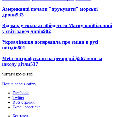
Американці почали "друкувати" морські
дрони
933
Відомо, у скільки обійдеться Маску найбільший
у світі завод чипів
902
Укрзалізниця попередила про зміни в русі
поїздів
601
Meta оштрафували на рекордні $567 млн за
шкоду дітям
537
Читати коментарі
Повна версія сайту
Facebook
Twitter
RSS-стрічки
E-mail розсилка
Контакти