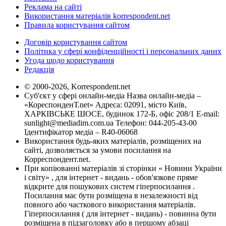
Реклама на сайті
Використання матеріалів korrespondent.net
Правила користування сайтом
Договір користування сайтом
Політика у сфері конфіденційності і персональних даних
Угода щодо користування
Редакція
© 2000-2026, Korrespondent.net
Суб'єкт у сфері онлайн-медіа Назва онлайн-медіа –
«КореспонденТ.net» Адреса: 02091, місто Київ,
ХАРКІВСЬКЕ ШОСЕ, будинок 172-Б, офіс 208/1 E-mail:
sunlight@mediadim.com.ua
Телефон: 044-205-43-00
Ідентифікатор медіа – R40-06068
Використання будь-яких матеріалів, розміщених на
сайті, дозволяється за умови посилання на
Корреспондент.net.
При копіюванні матеріалів зі сторінки « Новини України
і світу» , для інтернет - видань - обов'язкове пряме
відкрите для пошукових систем гіперпосилання .
Посилання має бути розміщена в незалежності від
повного або часткового використання матеріалів.
Гіперпосилання ( для інтернет - видань) - повинна бути
розміщена в підзаголовку або в першому абзаці