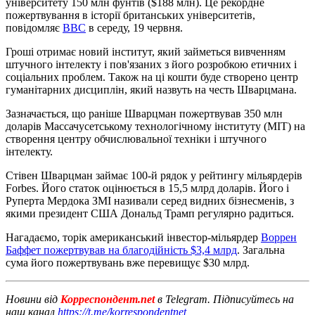
університету 150 млн фунтів ($188 млн). Це рекордне
пожертвування в історії британських університетів,
повідомляє
BBC
в середу, 19 червня.
Гроші отримає новий інститут, який займеться вивченням
штучного інтелекту і пов'язаних з його розробкою етичних і
соціальних проблем. Також на ці кошти буде створено центр
гуманітарних дисциплін, який назвуть на честь Шварцмана.
Зазначається, що раніше Шварцман пожертвував 350 млн
доларів Массачусетському технологічному інституту (MIT) на
створення центру обчислювальної техніки і штучного
інтелекту.
Стівен Шварцман займає 100-й рядок у рейтингу мільярдерів
Forbes. Його статок оцінюється в 15,5 млрд доларів. Його і
Руперта Мердока ЗМІ називали серед видних бізнесменів, з
якими президент США Дональд Трамп регулярно радиться.
Нагадаємо, торік американський інвестор-мільярдер
Воррен
Баффет пожертвував на благодійність $3,4 млрд
. Загальна
сума його пожертвувань вже перевищує $30 млрд.
Новини від
Корреспондент.net
в Telegram. Підписуйтесь на
наш канал
https://t.me/korrespondentnet