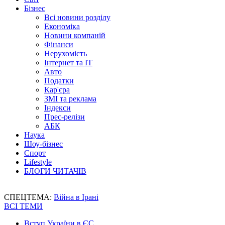
Бізнес
Всі новини розділу
Економіка
Новини компаній
Фінанси
Нерухомість
Інтернет та IT
Авто
Податки
Кар'єра
ЗМІ та реклама
Індекси
Прес-релізи
АБК
Наука
Шоу-бізнес
Спорт
Lifestyle
БЛОГИ ЧИТАЧІВ
СПЕЦТЕМА:
Війна в Ірані
ВСІ ТЕМИ
Вступ України в ЄС