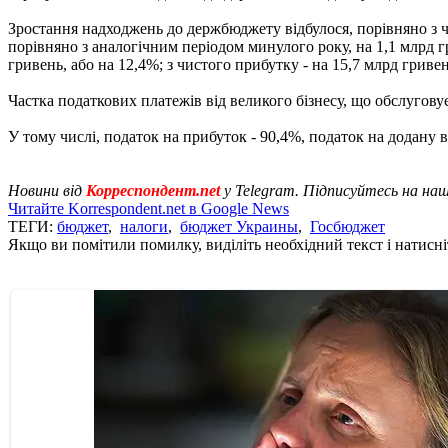
Зростання надходжень до держбюджету відбулося, порівняно з 
порівняно з аналогічним періодом минулого року, на 1,1 млрд гри
гривень, або на 12,4%; з чистого прибутку - на 15,7 млрд гривен
Частка податкових платежів від великого бізнесу, що обслугову
У тому числі, податок на прибуток - 90,4%, податок на додану 
Новини від
Корреспондент.net
у Telegram. Підписуйтесь на на
Читайте Korrespondent.net в Google News
ТЕГИ:
бюджет
,
налоги
,
бюджет Украины
,
Госбюджет
Якщо ви помітили помилку, виділіть необхідний текст і натисніт