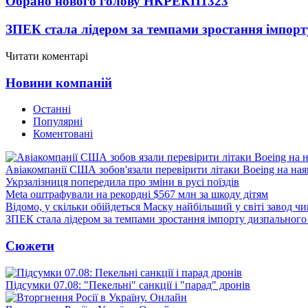
Обрано нового голову НКРЕКП
1323
ЗПЕК стала лідером за темпами зростання імпорт
Читати коментарі
Новини компаній
Останні
Популярні
Коментовані
Авіакомпанії США зобов'язали перевірити літаки Boeing на ная
Укрзалізниця попередила про зміни в русі поїздів
Meta оштрафували на рекордні $567 млн за шкоду дітям
Відомо, у скільки обійдеться Маску найбільший у світі завод чи
ЗПЕК стала лідером за темпами зростання імпорту дизпального 
Сюжети
Підсумки 07.08: "Пекельні" санкції і "парад" дронів