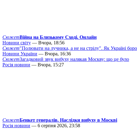
Сюжет
Війна на Близькому Сході. Онлайн
Новини світу
— Вчора, 18:56
Сюжет
"Полювати на лучника, а не на стрілу". Як Україні бор
Новини України
— Вчора, 16:36
Сюжет
Загадковий звук вибуху налякав Москву: що це було
Росія новини
— Вчора, 15:27
Сюжет
Бенкет генералів. Наслідки вибуху в Москві
Росія новини
— 6 серпня 2026, 23:58