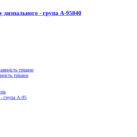
у дизпального - група А-95
840
вність тріщин
пів
- група А-95