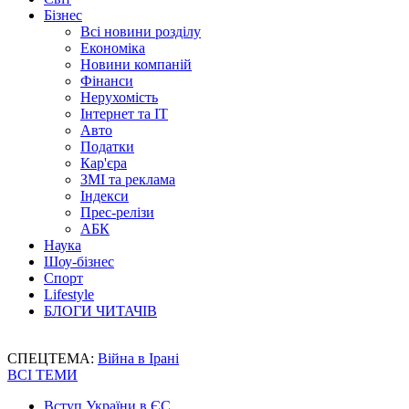
Бізнес
Всі новини розділу
Економіка
Новини компаній
Фінанси
Нерухомість
Інтернет та IT
Авто
Податки
Кар'єра
ЗМІ та реклама
Індекси
Прес-релізи
АБК
Наука
Шоу-бізнес
Спорт
Lifestyle
БЛОГИ ЧИТАЧІВ
СПЕЦТЕМА:
Війна в Ірані
ВСІ ТЕМИ
Вступ України в ЄС