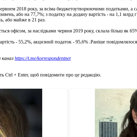
червнем 2018 року, за всіма бюджетоутворюючими податками, а с
вень, або на 77,7%; з податку на додану вартість - на 1,1 млрд г
ь, або майже в 21 раз.
ється офісом, за наслідками червня 2019 року, склала більш як 6
вартість - 55,2%, акцизний податок - 95,6% .Раніше повідомлялос
ш канал
https://t.me/korrespondentnet
ь Ctrl + Enter, щоб повідомити про це редакцію.