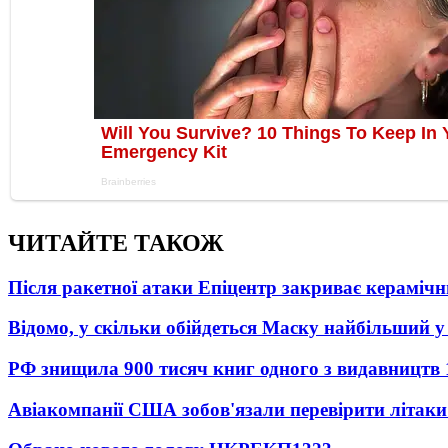
ЧИТАЙТЕ ТАКОЖ
Після ракетної атаки Епіцентр закриває керамічн
Відомо, у скільки обійдеться Маску найбільший у 
РФ знищила 900 тисяч книг одного з видавництв
Авіакомпанії США зобов'язали перевірити літаки