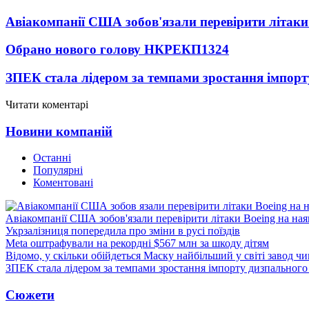
Авіакомпанії США зобов'язали перевірити літаки
Обрано нового голову НКРЕКП
1324
ЗПЕК стала лідером за темпами зростання імпорт
Читати коментарі
Новини компаній
Останні
Популярні
Коментовані
Авіакомпанії США зобов'язали перевірити літаки Boeing на ная
Укрзалізниця попередила про зміни в русі поїздів
Meta оштрафували на рекордні $567 млн за шкоду дітям
Відомо, у скільки обійдеться Маску найбільший у світі завод чи
ЗПЕК стала лідером за темпами зростання імпорту дизпального 
Сюжети