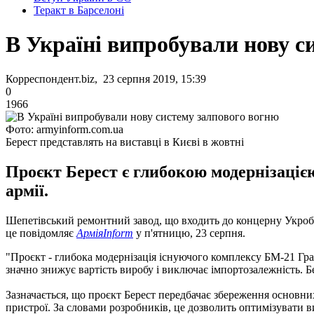
Теракт в Барселоні
В Україні випробували нову с
Корреспондент.biz, 23 серпня 2019, 15:39
0
1966
Фото: armyinform.com.ua
Берест представлять на виставці в Києві в жовтні
Проєкт Берест є глибокою модернізаціє
армії.
Шепетівський ремонтний завод, що входить до концерну Укроб
це повідомляє
АрміяInform
у п'ятницю, 23 серпня.
"Проєкт - глибока модернізація існуючого комплексу БМ-21 Град.
значно знижує вартість виробу і виключає імпортозалежність. Бе
Зазначається, що проєкт Берест передбачає збереження основних 
пристрої. За словами розробників, це дозволить оптимізувати 