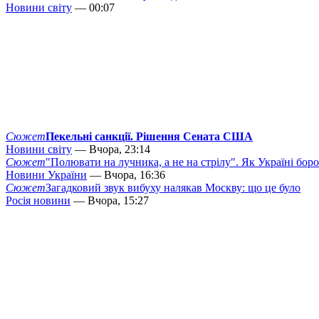
Новини світу
— 00:07
Сюжет
Пекельні санкції. Рішення Сената США
Новини світу
— Вчора, 23:14
Сюжет
"Полювати на лучника, а не на стрілу". Як Україні бор
Новини України
— Вчора, 16:36
Сюжет
Загадковий звук вибуху налякав Москву: що це було
Росія новини
— Вчора, 15:27