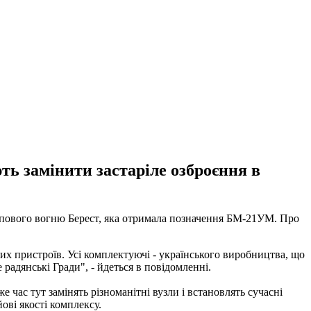
ть замінити застаріле озброєння в
лпового вогню Берест, яка отримала позначення БМ-21УМ. Про
ових пристроїв. Усі комплектуючі - українського виробництва, що
 радянські Гради", - йдеться в повідомленні.
е час тут замінять різноманітні вузли і встановлять сучасні
ові якості комплексу.