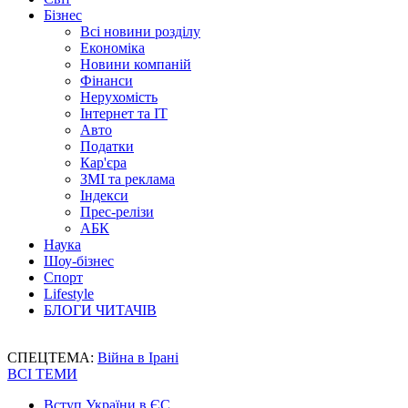
Бізнес
Всі новини розділу
Економіка
Новини компаній
Фінанси
Нерухомість
Інтернет та IT
Авто
Податки
Кар'єра
ЗМІ та реклама
Індекси
Прес-релізи
АБК
Наука
Шоу-бізнес
Спорт
Lifestyle
БЛОГИ ЧИТАЧІВ
СПЕЦТЕМА:
Війна в Ірані
ВСІ ТЕМИ
Вступ України в ЄС