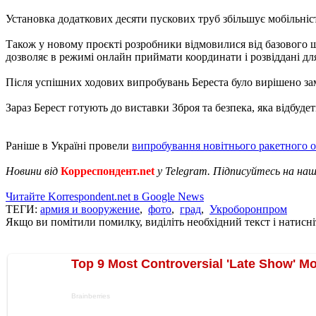
Установка додаткових десяти пускових труб збільшує мобільніст
Також у новому проєкті розробники відмовилися від базового ш
дозволяє в режимі онлайн приймати координати і розвіддані дл
Після успішних ходових випробувань Береста було вирішено зам
Зараз Берест готують до виставки Зброя та безпека, яка відбудет
Раніше в Україні провели
випробування новітнього ракетного 
Новини від
Корреспондент.net
у Telegram. Підписуйтесь на на
Читайте Korrespondent.net в Google News
ТЕГИ:
армия и вооружение
,
фото
,
град
,
Укроборонпром
Якщо ви помітили помилку, виділіть необхідний текст і натисніт