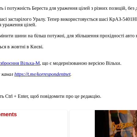
ь і потужність Береста для ураження цілей з різних позицій, без
асі застарілого Уралу. Тепер використовується шасі КрАЗ-5401Н
я ураження цілей.
інити шини на більш потужні, для збільшення прохідності авто н
ься в жовтні в Києві.
озброєння Вільха-М
, що є модернізованою версією Вільхи.
ш канал
https://t.me/korrespondentnet
.
ь Ctrl + Enter, щоб повідомити про це редакцію.