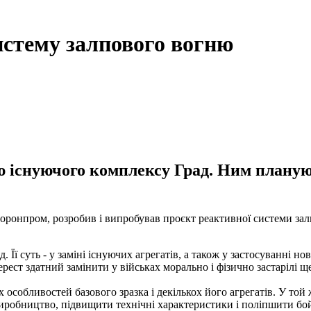
истему залпового вогню
ю існуючого комплексу Град. Ним планую
оронпром, розробив і випробував проєкт реактивної системи за
 Її суть - у заміні існуючих агрегатів, а також у застосуванні н
рест здатний замінити у військах морально і фізично застарілі ще
особливостей базового зразка і декількох його агрегатів. У той ж
виробництво, підвищити технічні характеристики і поліпшити бой