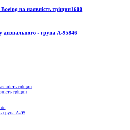
 Boeing на наявність тріщин
1600
у дизпального - група А-95
846
вність тріщин
пів
- група А-95