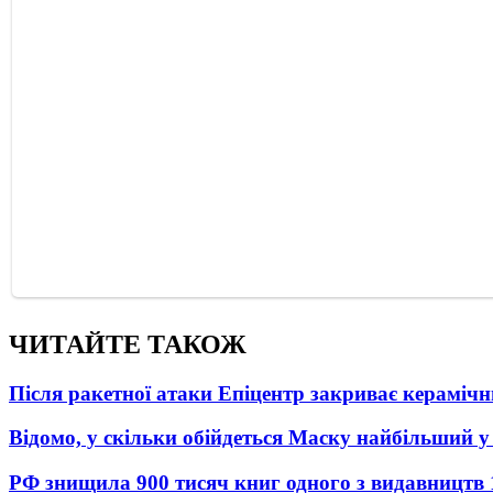
ЧИТАЙТЕ ТАКОЖ
Після ракетної атаки Епіцентр закриває керамічн
Відомо, у скільки обійдеться Маску найбільший у 
РФ знищила 900 тисяч книг одного з видавництв