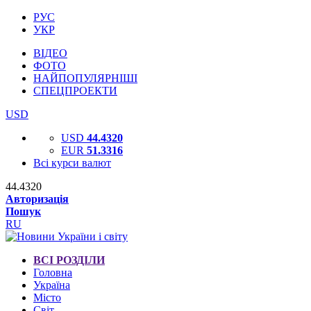
РУС
УКР
ВІДЕО
ФОТО
НАЙПОПУЛЯРНІШІ
СПЕЦПРОЕКТИ
USD
USD
44.4320
EUR
51.3316
Всі курси валют
44.4320
Авторизація
Пошук
RU
ВСІ РОЗДІЛИ
Головна
Україна
Місто
Світ