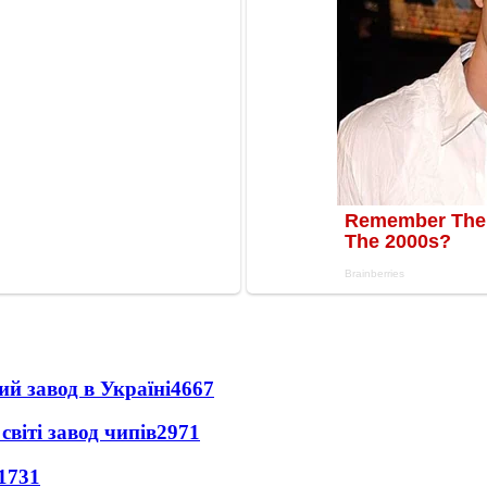
ий завод в Україні
4667
світі завод чипів
2971
1731