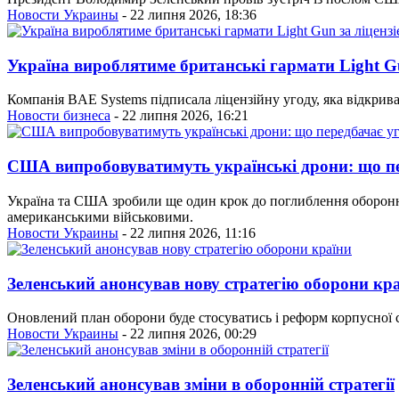
Новости Украины
- 22 липня 2026, 18:36
Україна вироблятиме британські гармати Light G
Компанія BAE Systems підписала ліцензійну угоду, яка відкрив
Новости бизнеса
- 22 липня 2026, 16:21
США випробовуватимуть українські дрони: що пе
Україна та США зробили ще один крок до поглиблення оборонно
американськими військовими.
Новости Украины
- 22 липня 2026, 11:16
Зеленський анонсував нову стратегію оборони кр
Оновлений план оборони буде стосуватись і реформ корпусної 
Новости Украины
- 22 липня 2026, 00:29
Зеленський анонсував зміни в оборонній стратегії