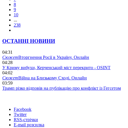
8
9
10
...
238
ОСТАННІ НОВИНИ
04:31
Сюжет
Вторгнення Росії в Україну. Онлайн
04:28
У Криму вибухи, Керченський міст перекрито - OSINT
04:02
Сюжет
Війна на Близькому Сході. Онлайн
03:59
Трамп різко відповів на публікацію про конфлікт із Гегсетом
Facebook
Twitter
RSS-стрічки
E-mail розсилка