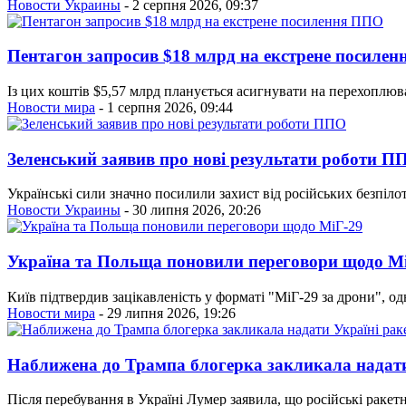
Новости Украины
- 2 серпня 2026, 09:37
Пентагон запросив $18 млрд на екстрене посиле
Із цих коштів $5,57 млрд планується асигнувати на перехоплювач
Новости мира
- 1 серпня 2026, 09:44
Зеленський заявив про нові результати роботи П
Українські сили значно посилили захист від російських безпіло
Новости Украины
- 30 липня 2026, 20:26
Україна та Польща поновили переговори щодо М
Київ підтвердив зацікавленість у форматі "МіГ-29 за дрони", 
Новости мира
- 29 липня 2026, 19:26
Наближена до Трампа блогерка закликала надати 
Після перебування в Україні Лумер заявила, що російські ракет