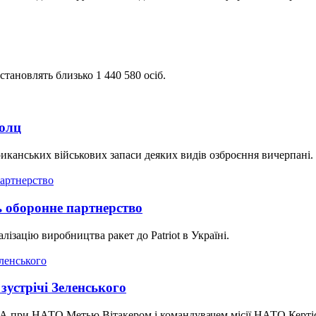
становлять близько 1 440 580 осіб.
Волц
канських військових запаси деяких видів озброєння вичерпані.
ь оборонне партнерство
ізацію виробництва ракет до Patriot в Україні.
зустрічі Зеленського
ША при НАТО Метью Вітакером і командувачем місії НАТО Керті