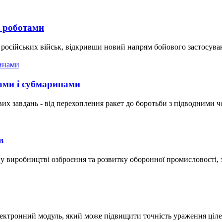
м роботами
осійських військ, відкривши новий напрям бойового застосуван
ами і субмаринами
 завдань - від перехоплення ракет до боротьби з підводними чо
в
 у виробництві озброєння та розвитку оборонної промисловості,
ектронний модуль, який може підвищити точність ураження ціле