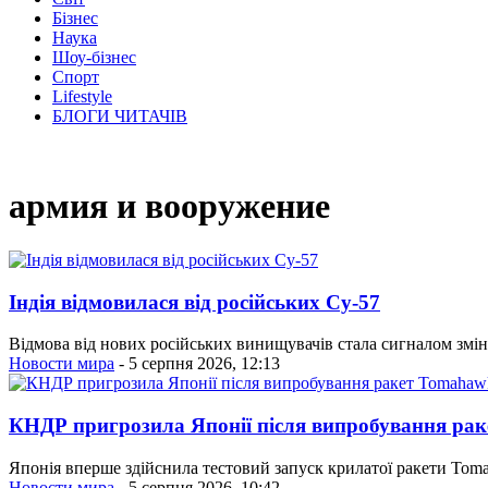
Бізнес
Наука
Шоу-бізнес
Спорт
Lifestyle
БЛОГИ ЧИТАЧІВ
армия и вооружение
Індія відмовилася від російських Су-57
Відмова від нових російських винищувачів стала сигналом змін
Новости мира
- 5 серпня 2026, 12:13
КНДР пригрозила Японії після випробування ра
Японія вперше здійснила тестовий запуск крилатої ракети Toma
Новости мира
- 5 серпня 2026, 10:42