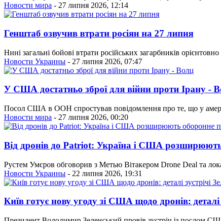
Новости мира
- 27 липня 2026, 12:14
Генштаб озвучив втрати росіян на 27 липня
Нині загальні бойові втрати російських загарбників орієнтовно 
Новости Украины
- 27 липня 2026, 07:47
У США достатньо зброї для війни проти Ірану - 
Посол США в ООН спростував повідомлення про те, що у амери
Новости мира
- 27 липня 2026, 00:20
Від дронів до Patriot: Україна і США розширюют
Рустем Умєров обговорив з Метью Вітакером Drone Deal та локал
Новости Украины
- 22 липня 2026, 19:31
Київ готує нову угоду зі США щодо дронів: деталі 
Президент Володимир Зеленський провів зустріч із послом С