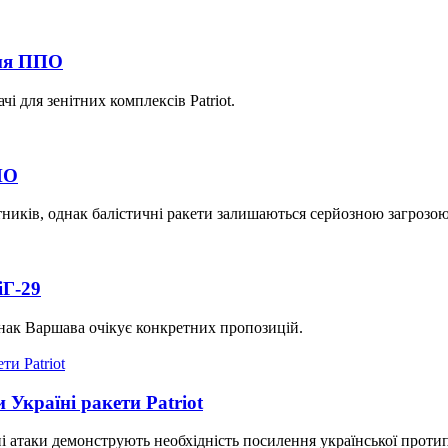
ння ППО
і для зенітних комплексів Patriot.
ПО
тників, однак балістичні ракети залишаються серйозною загрозою
іГ-29
однак Варшава очікує конкретних пропозицій.
Україні ракети Patriot
ні атаки демонструють необхідність посилення української проти