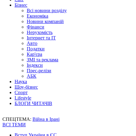
Бізнес
Всі новини розділу
Економіка
Новини компаній
Фінанси
Нерухомість
Інтернет та IT
Авто
Податки
Кар'єра
ЗМІ та реклама
Індекси
Прес-релізи
АБК
Наука
Шоу-бізнес
Спорт
Lifestyle
БЛОГИ ЧИТАЧІВ
СПЕЦТЕМА:
Війна в Ірані
ВСІ ТЕМИ
Вступ України в ЄС