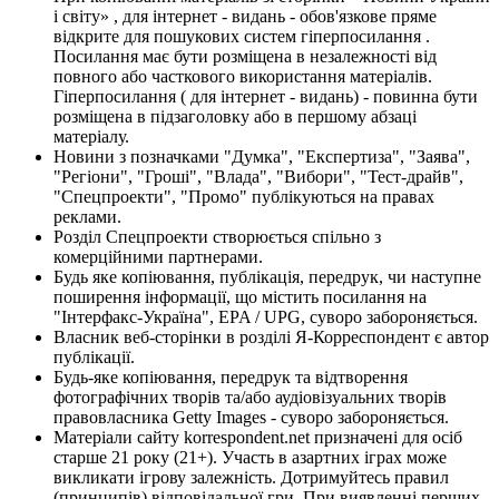
і світу» , для інтернет - видань - обов'язкове пряме
відкрите для пошукових систем гіперпосилання .
Посилання має бути розміщена в незалежності від
повного або часткового використання матеріалів.
Гіперпосилання ( для інтернет - видань) - повинна бути
розміщена в підзаголовку або в першому абзаці
матеріалу.
Новини з позначками "Думка", "Експертиза", "Заява",
"Регіони", "Гроші", "Влада", "Вибори", "Тест-драйв",
"Спецпроекти", "Промо" публікуються на правах
реклами.
Розділ Спецпроекти створюється спільно з
комерційними партнерами.
Будь яке копіювання, публікація, передрук, чи наступне
поширення інформації, що містить посилання на
"Інтерфакс-Україна", EPA / UPG, суворо забороняється.
Власник веб-сторінки в розділі Я-Корреспондент є автор
публікації.
Будь-яке копіювання, передрук та відтворення
фотографічних творів та/або аудіовізуальних творів
правовласника Getty Images - суворо забороняється.
Матеріали сайту korrespondent.net призначені для осіб
старше 21 року (21+). Участь в азартних іграх може
викликати ігрову залежність. Дотримуйтесь правил
(принципів) відповідальної гри. При виявленні перших