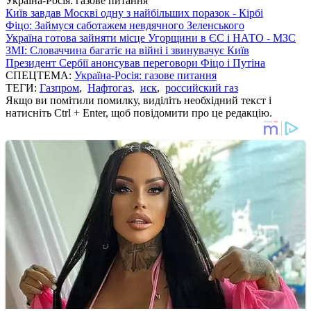
Україна-Росія: газове питання
Київ завдав Москві одну з найбільших поразок - Кірбі
Фіцо: Займуся саботажем невдячного Зеленського
Україна готова зайняти місце Угорщини в ЄС і НАТО - МЗС
ЗМІ: Словаччина багатіє на війні і звинувачує Київ
Президент Сербії анонсував переговори Фіцо і Путіна
СПЕЦТЕМА:
Україна-Росія: газове питання
ТЕГИ:
Газпром
,
Нафтогаз
,
иск
,
российский газ
Якщо ви помітили помилку, виділіть необхідний текст і
натисніть Ctrl + Enter, щоб повідомити про це редакцію.