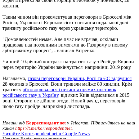
Юрій Вітренко на своїй сторінці в Facebook у понеділок, 28
жовтня.
Таким чином він прокоментував переговори в Брюсселі між
Росією, Україною і Єврокомісією з питання подальшої долі
транзиту російського газу через українську територію.
"Домовленостей немає. Але я час не втрачав, оскільки
працював над позовними вимогами до Газпрому в новому
арбітражному процесі", - написав Вітренко.
Чинний 10-річний контракт на транзит газу з Росії до Європи
через територію України закінчується наприкінці 2019 року.
Нагадаємо,
газові переговори України, Росії та ЄС відбулися
28 жовтня в Брюсселі. Вони тривали майже 80 хвилин. Крім
транзиту
обговорювалося і питання прямих поставок
російського газу в Україну
, від яких Київ відмовився в 2015
році. Сторони не дійшли згоди. Новий раунд переговорів
щодо газу пройде наприкінці листопада.
Новини від
Корреспондент.net
у Telegram. Підписуйтесь на наш
канал
https://t.me/korrespondentnet
.
Читайте Korrespondent.net в Google News