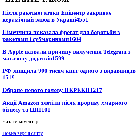
Після ракетної атаки Епіцентр закриває
керамічний завод в Україні
4551
Німеччина показала фрегат для боротьби з
ракетами і субмаринами
1604
В Apple назвали причину вилучення Telegram з
магазину додатків
1599
РФ знищила 900 тисяч книг одного з видавництв
1519
Обрано нового голову НКРЕКП
1217
Акції Amazon злетіли після прориву хмарного
бізнесу та ШІ
1101
Читати коментарі
Повна версія сайту