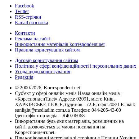
Facebook
Twitter
RSS-стрічки
E-mail розсилка
Контакти
Реклама на сайті
Використання матеріалів korrespondent.net
Правила користування сайтом
Договір користування сайтом
Політика у сфері конфіденційності і персональних даних
Угода щодо користування
Редакція
© 2000-2026, Korrespondent.net
Суб'єкт у сфері онлайн-медіа Назва онлайн-медіа –
«КореспонденТ.net» Адреса: 02091, місто Київ,
ХАРКІВСЬКЕ ШОСЕ, будинок 172-Б, офіс 208/1 E-mail:
sunlight@mediadim.com.ua
Телефон: 044-205-43-00
Ідентифікатор медіа – R40-06068
Використання будь-яких матеріалів, розміщених на
сайті, дозволяється за умови посилання на
Корреспондент.net.
При копіюванні матеріалів зі сторінки « Новини України