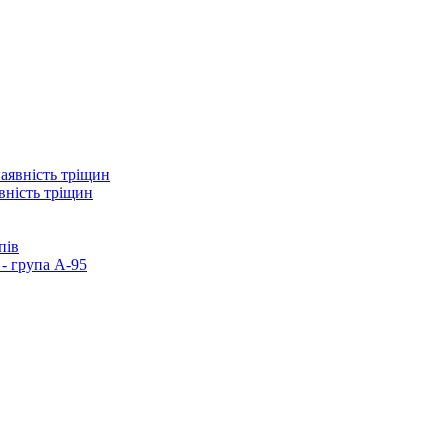
вність тріщин
пів
- група А-95