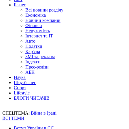
Бізнес
Всі новини розділу
Економіка
Новини компаній
Фінанси
Нерухомість
Інтернет та IT
Авто
Податки
Кар'єра
ЗМІ та реклама
Індекси
Прес-релізи
АБК
Наука
Шоу-бізнес
Спорт
Lifestyle
БЛОГИ ЧИТАЧІВ
СПЕЦТЕМА:
Війна в Ірані
ВСІ ТЕМИ
Вступ України в ЄС