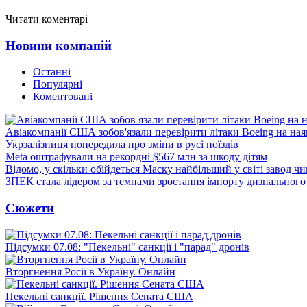
Читати коментарі
Новини компаній
Останні
Популярні
Коментовані
Авіакомпанії США зобов'язали перевірити літаки Boeing на ная
Укрзалізниця попередила про зміни в русі поїздів
Meta оштрафували на рекордні $567 млн за шкоду дітям
Відомо, у скільки обійдеться Маску найбільший у світі завод чи
ЗПЕК стала лідером за темпами зростання імпорту дизпального 
Сюжети
Підсумки 07.08: "Пекельні" санкції і "парад" дронів
Вторгнення Росії в Україну. Онлайн
Пекельні санкції. Рішення Сената США