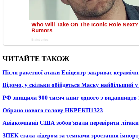
ЧИТАЙТЕ ТАКОЖ
Після ракетної атаки Епіцентр закриває керамічн
Відомо, у скільки обійдеться Маску найбільший у 
РФ знищила 900 тисяч книг одного з видавництв
Обрано нового голову НКРЕКП
1323
Авіакомпанії США зобов'язали перевірити літаки
ЗПЕК стала лідером за темпами зростання імпорт