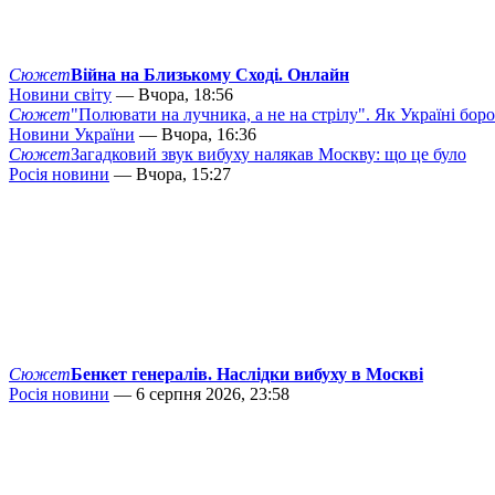
Сюжет
Війна на Близькому Сході. Онлайн
Новини світу
— Вчора, 18:56
Сюжет
"Полювати на лучника, а не на стрілу". Як Україні бор
Новини України
— Вчора, 16:36
Сюжет
Загадковий звук вибуху налякав Москву: що це було
Росія новини
— Вчора, 15:27
Сюжет
Бенкет генералів. Наслідки вибуху в Москві
Росія новини
— 6 серпня 2026, 23:58