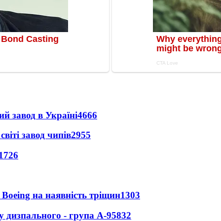
ий завод в Україні
4666
світі завод чипів
2955
1726
 Boeing на наявність тріщин
1303
у дизпального - група А-95
832