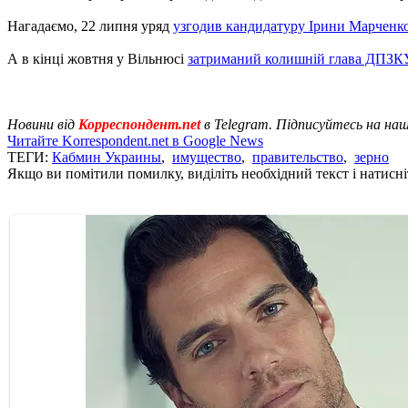
Нагадаємо, 22 липня уряд
узгодив кандидатуру Ірини Марченко
А в кінці жовтня у Вільнюсі
затриманий колишній глава ДПЗКУ
Новини від
Корреспондент.net
в Telegram. Підписуйтесь на на
Читайте Korrespondent.net в Google News
ТЕГИ:
Кабмин Украины
,
имущество
,
правительство
,
зерно
Якщо ви помітили помилку, виділіть необхідний текст і натисніт