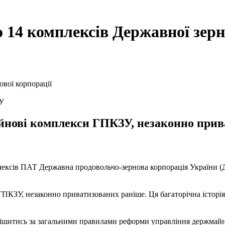
14 комплексів Державної зерн
КУ
йнові комплекси ГПКЗУ, незаконно прива
лексів ПАТ Державна продовольчо-зернова корпорація України (
ПКЗУ, незаконно приватизованих раніше. Ця багаторічна історія 
ирішитись за загальними правилами реформи управління держмай