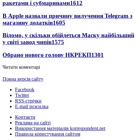
ракетами і субмаринами
1612
В Apple назвали причину вилучення Telegram з
магазину додатків
1605
Відомо, у скільки обійдеться Маску найбільший
у світі завод чипів
1575
Обрано нового голову НКРЕКП
1301
Читати коментарі
Повна версія сайту
Facebook
Twitter
RSS-стрічки
E-mail розсилка
Контакти
Реклама на сайті
Використання матеріалів korrespondent.net
Правила користування сайтом