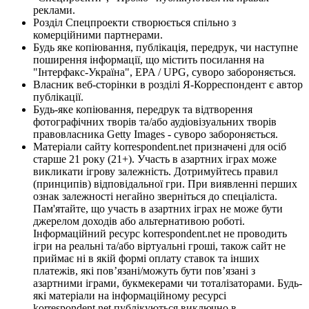
реклами.
Розділ Спецпроекти створюється спільно з
комерційними партнерами.
Будь яке копіювання, публікація, передрук, чи наступне
поширення інформації, що містить посилання на
"Інтерфакс-Україна", EPA / UPG, суворо забороняється.
Власник веб-сторінки в розділі Я-Корреспондент є автор
публікації.
Будь-яке копіювання, передрук та відтворення
фотографічних творів та/або аудіовізуальних творів
правовласника Getty Images - суворо забороняється.
Матеріали сайту korrespondent.net призначені для осіб
старше 21 року (21+). Участь в азартних іграх може
викликати ігрову залежність. Дотримуйтесь правил
(принципів) відповідальної гри. При виявленні перших
ознак залежності негайно зверніться до спеціаліста.
Пам'ятайте, що участь в азартних іграх не може бути
джерелом доходів або альтернативою роботі.
Інформаційний ресурс korrespondent.net не проводить
ігри на реальні та/або віртуальні гроші, також сайт не
приймає ні в якій формі оплату ставок та інших
платежів, які пов’язані/можуть бути пов’язані з
азартними іграми, букмекерами чи тоталізаторами. Будь-
які матеріали на інформаційному ресурсі
korrespondent.net публікуються виключно в