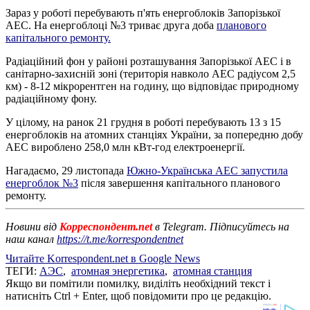
Зараз у роботі перебувають п'ять енергоблоків Запорізької
АЕС. На енергоблоці №3 триває друга доба
планового
капітального ремонту.
Радіаційний фон у районі розташування Запорізької АЕС і в
санітарно-захисній зоні (територія навколо АЕС радіусом 2,5
км) - 8-12 мікрорентген на годину, що відповідає природному
радіаційному фону.
У цілому, на ранок 21 грудня в роботі перебувають 13 з 15
енергоблоків на атомних станціях України, за попередню добу
АЕС вироблено 258,0 млн кВт-год електроенергії.
Нагадаємо, 29 листопада
Южно-Українська АЕС запустила
енергоблок №3
після завершення капітального планового
ремонту.
Новини від
Корреспондент.net
в Telegram. Підписуйтесь на
наш канал
https://t.me/korrespondentnet
Читайте Korrespondent.net в Google News
ТЕГИ:
АЭС
,
атомная энергетика
,
атомная станция
Якщо ви помітили помилку, виділіть необхідний текст і
натисніть Ctrl + Enter, щоб повідомити про це редакцію.