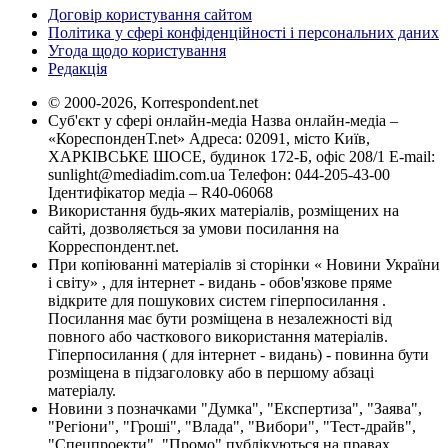
Договір користування сайтом
Політика у сфері конфіденційності і персональних даних
Угода щодо користування
Редакція
© 2000-2026, Korrespondent.net
Суб'єкт у сфері онлайн-медіа Назва онлайн-медіа –
«КореспонденТ.net» Адреса: 02091, місто Київ,
ХАРКІВСЬКЕ ШОСЕ, будинок 172-Б, офіс 208/1 E-mail:
sunlight@mediadim.com.ua
Телефон: 044-205-43-00
Ідентифікатор медіа – R40-06068
Використання будь-яких матеріалів, розміщених на
сайті, дозволяється за умови посилання на
Корреспондент.net.
При копіюванні матеріалів зі сторінки « Новини України
і світу» , для інтернет - видань - обов'язкове пряме
відкрите для пошукових систем гіперпосилання .
Посилання має бути розміщена в незалежності від
повного або часткового використання матеріалів.
Гіперпосилання ( для інтернет - видань) - повинна бути
розміщена в підзаголовку або в першому абзаці
матеріалу.
Новини з позначками "Думка", "Експертиза", "Заява",
"Регіони", "Гроші", "Влада", "Вибори", "Тест-драйв",
"Спецпроекти", "Промо" публікуються на правах