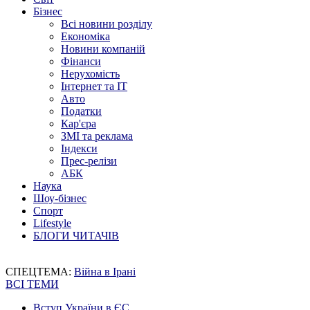
Бізнес
Всі новини розділу
Економіка
Новини компаній
Фінанси
Нерухомість
Інтернет та IT
Авто
Податки
Кар'єра
ЗМІ та реклама
Індекси
Прес-релізи
АБК
Наука
Шоу-бізнес
Спорт
Lifestyle
БЛОГИ ЧИТАЧІВ
СПЕЦТЕМА:
Війна в Ірані
ВСІ ТЕМИ
Вступ України в ЄС