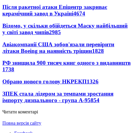
Після ракетної атаки Епіцентр закриває
керамічний завод в Україні
4674
Відомо, у скільки обійдеться Маску найбільший
у світі завод чипів
2985
Авіакомпанії США зобов'язали перевірити
літаки Boeing на наявність тріщин
1828
РФ знищила 900 тисяч книг одного з видавництв
1738
Обрано нового голову НКРЕКП
1326
ЗПЕК стала лідером за темпами зростання
імпорту дизпального - група А-95
854
Читати коментарі
Повна версія сайту