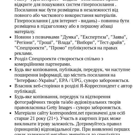
відкрите для пошукових систем гіперпосилання .
Посилання має бути розміщена в незалежності від
повного або часткового використання матеріалів.
Гіперпосилання ( для інтернет - видань) - повинна бути
розміщена в підзаголовку або в першому абзаці
матеріалу.
Новини з позначками "Думка", "Експертиза", "Заява",
"Регіони", "Гроші", "Влада", "Вибори", "Тест-драйв",
"Спецпроекти", "Промо" публікуються на правах
реклами.
Розділ Спецпроекти створюється спільно з
комерційними партнерами.
Будь яке копіювання, публікація, передрук, чи наступне
поширення інформації, що містить посилання на
"Інтерфакс-Україна", EPA / UPG, суворо забороняється.
Власник веб-сторінки в розділі Я-Корреспондент є автор
публікації.
Будь-яке копіювання, передрук та відтворення
фотографічних творів та/або аудіовізуальних творів
правовласника Getty Images - суворо забороняється.
Матеріали сайту korrespondent.net призначені для осіб
старше 21 року (21+). Участь в азартних іграх може
викликати ігрову залежність. Дотримуйтесь правил
(принципів) відповідальної гри. При виявленні перших
ознак залежності негайно зверніться до спеціаліста.