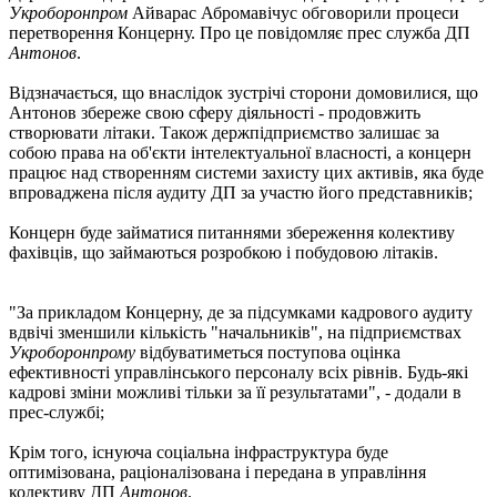
Укроборонпром
Айварас Абромавічус обговорили процеси
перетворення Концерну. Про це повідомляє прес служба ДП
Антонов
.
Відзначається, що внаслідок зустрічі сторони домовилися, що
Антонов збереже свою сферу діяльності - продовжить
створювати літаки. Також держпідприємство залишає за
собою права на об'єкти інтелектуальної власності, а концерн
працює над створенням системи захисту цих активів, яка буде
впроваджена після аудиту ДП за участю його представників;
Концерн буде займатися питаннями збереження колективу
фахівців, що займаються розробкою і побудовою літаків.
"За прикладом Концерну, де за підсумками кадрового аудиту
вдвічі зменшили кількість "начальників", на підприємствах
Укроборонпрому
відбуватиметься поступова оцінка
ефективності управлінського персоналу всіх рівнів. Будь-які
кадрові зміни можливі тільки за її результатами", - додали в
прес-службі;
Крім того, існуюча соціальна інфраструктура буде
оптимізована, раціоналізована і передана в управління
колективу ДП
Антонов
.