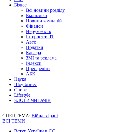
Бізнес
Всі новини розділу
Економіка
Новини компаній
Фінанси
Нерухомість
Інтернет та IT
Авто
Податки
Кар'єра
ЗМІ та реклама
Індекси
Прес-релізи
АБК
Наука
Шоу-бізнес
Спорт
Lifestyle
БЛОГИ ЧИТАЧІВ
СПЕЦТЕМА:
Війна в Ірані
ВСІ ТЕМИ
Вступ України в ЄС