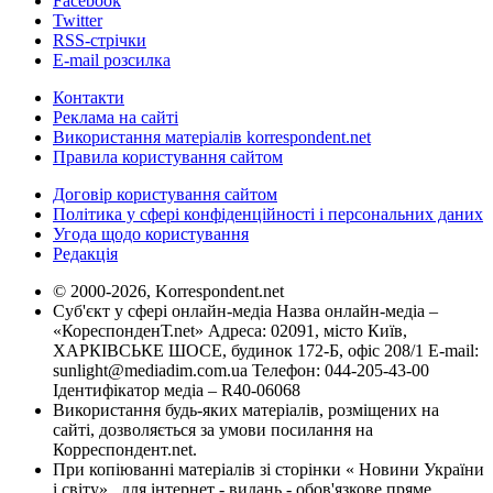
Facebook
Twitter
RSS-стрічки
E-mail розсилка
Контакти
Реклама на сайті
Використання матеріалів korrespondent.net
Правила користування сайтом
Договір користування сайтом
Політика у сфері конфіденційності і персональних даних
Угода щодо користування
Редакція
© 2000-2026, Korrespondent.net
Суб'єкт у сфері онлайн-медіа Назва онлайн-медіа –
«КореспонденТ.net» Адреса: 02091, місто Київ,
ХАРКІВСЬКЕ ШОСЕ, будинок 172-Б, офіс 208/1 E-mail:
sunlight@mediadim.com.ua
Телефон: 044-205-43-00
Ідентифікатор медіа – R40-06068
Використання будь-яких матеріалів, розміщених на
сайті, дозволяється за умови посилання на
Корреспондент.net.
При копіюванні матеріалів зі сторінки « Новини України
і світу» , для інтернет - видань - обов'язкове пряме