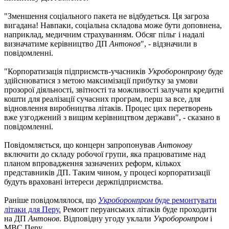
"Зменшення соціального пакета не відбудеться. Ця загроза
вигадана! Навпаки, соціальна складова може бути доповнена,
наприклад, медичним страхуванням. Обсяг пільг і надалі
визначатиме керівництво ДП
Антонов
", - відзначили в
повідомленні.
"Корпоратизація підприємств-учасників
Укроборонпрому
буде
здійснюватися з метою максимізації прибутку за умови
прозорої діяльності, звітності та можливості залучати кредитні
кошти для реалізації сучасних програм, перш за все, для
відновлення виробництва літаків. Процес цих перетворень
вже узгоджений з вищим керівництвом держави", - сказано в
повідомленні.
Повідомляється, що концерн запропонував
Антонову
включити до складу робочої групи, яка працюватиме над
планом впровадження зазначених реформ, кількох
представників ДП. Таким чином, у процесі корпоратизації
будуть враховані інтереси держпідприємства.
Раніше повідомлялося, що
Укроборонпром
буде ремонтувати
літаки для Перу.
Ремонт перуанських літаків буде проходити
на ДП
Антонов
. Відповідну угоду уклали
Укроборонпром
і
МВС Перу.