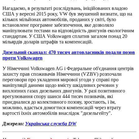
Нагадаємо, в результаті розслідувань, ініційованих владою
США у вересні 2015 року, VW був змушений визнати, що на
кількох мільйонах автомобілів, проданих у світі, було
встановлене програмне забезпечення, яке дозволяло
маніпулювати тестами на відповідність двигунів екологічним
стандартам. У США Volkswagen сплатив загалом понад 20
мільярдів доларів штрафів та компенсацій.
Дизельний скандал: 470 тисяч автовласників подали позов
проти Volkswagen
У Німеччині Volkswagen AG і Федеральне об'єднання центрів
захисту прав споживачів Німеччини (VZBV) розпочали
переговори про укладення мирової угоди у справі про
маніпуляції даними щодо вмісту шкідливих речовин у
вихлопних газах дизельних двигунів. У разі позитивного
врегулювання спору шанси 444 тисяч позивачів, які
приєдналися до колективного позову, зростають, і їм,
можливо, вдасться домогтися компенсацій через втрату
вартості їхніх автомобілів внаслідок "дизельгейту".
Джерело:
Українська служба DW