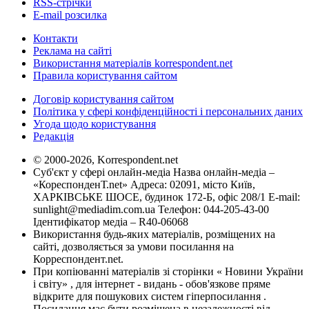
RSS-стрічки
E-mail розсилка
Контакти
Реклама на сайті
Використання матеріалів korrespondent.net
Правила користування сайтом
Договір користування сайтом
Політика у сфері конфіденційності і персональних даних
Угода щодо користування
Редакція
© 2000-2026, Korrespondent.net
Суб'єкт у сфері онлайн-медіа Назва онлайн-медіа –
«КореспонденТ.net» Адреса: 02091, місто Київ,
ХАРКІВСЬКЕ ШОСЕ, будинок 172-Б, офіс 208/1 E-mail:
sunlight@mediadim.com.ua
Телефон: 044-205-43-00
Ідентифікатор медіа – R40-06068
Використання будь-яких матеріалів, розміщених на
сайті, дозволяється за умови посилання на
Корреспондент.net.
При копіюванні матеріалів зі сторінки « Новини України
і світу» , для інтернет - видань - обов'язкове пряме
відкрите для пошукових систем гіперпосилання .
Посилання має бути розміщена в незалежності від