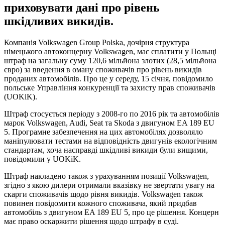
приховувати дані про рівень
шкідливих викидів.
Компанія Volkswagen Group Polska, дочірня структура
німецького автоконцерну Volkswagen, має сплатити у Польщі
штраф на загальну суму 120,6 мільйона злотих (28,5 мільйона
євро) за введення в оману споживачів про рівень викидів
проданих автомобілів. Про це у середу, 15 січня, повідомило
польське Управління конкуренції та захисту прав споживачів
(UOKiK).
Штраф стосується періоду з 2008-го по 2016 рік та автомобілів
марок Volkswagen, Audi, Seat та Skoda з двигуном EA 189 EU
5. Програмне забезпечення на цих автомобілях дозволяло
маніпулювати тестами на відповідність двигунів екологічним
стандартам, хоча насправді шкідливі викиди були вищими,
повідомили у UOKiK.
Штраф накладено також з урахуванням позиції Volkswagen,
згідно з якою дилери отримали вказівку не звертати увагу на
скарги споживачів щодо рівня викидів. Volkswagen також
повинен повідомити кожного споживача, який придбав
автомобіль з двигуном EA 189 EU 5, про це рішення. Концерн
має право оскаржити рішення щодо штрафу в суді.