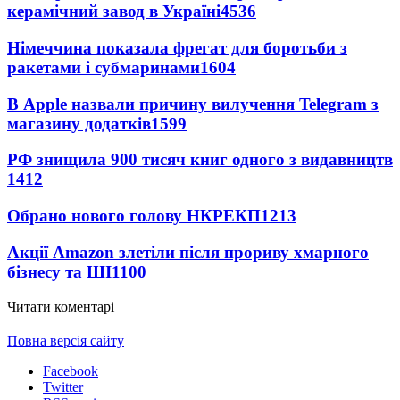
керамічний завод в Україні
4536
Німеччина показала фрегат для боротьби з
ракетами і субмаринами
1604
В Apple назвали причину вилучення Telegram з
магазину додатків
1599
РФ знищила 900 тисяч книг одного з видавництв
1412
Обрано нового голову НКРЕКП
1213
Акції Amazon злетіли після прориву хмарного
бізнесу та ШІ
1100
Читати коментарі
Повна версія сайту
Facebook
Twitter