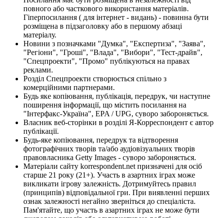
повного або часткового використання матеріалів.
Гіперпосилання ( для інтернет - видань) - повинна бути
розміщена в підзаголовку або в першому абзаці
матеріалу.
Новини з позначками "Думка", "Експертиза", "Заява",
"Регіони", "Гроші", "Влада", "Вибори", "Тест-драйв",
"Спецпроекти", "Промо" публікуються на правах
реклами.
Розділ Спецпроекти створюється спільно з
комерційними партнерами.
Будь яке копіювання, публікація, передрук, чи наступне
поширення інформації, що містить посилання на
"Інтерфакс-Україна", EPA / UPG, суворо забороняється.
Власник веб-сторінки в розділі Я-Корреспондент є автор
публікації.
Будь-яке копіювання, передрук та відтворення
фотографічних творів та/або аудіовізуальних творів
правовласника Getty Images - суворо забороняється.
Матеріали сайту korrespondent.net призначені для осіб
старше 21 року (21+). Участь в азартних іграх може
викликати ігрову залежність. Дотримуйтесь правил
(принципів) відповідальної гри. При виявленні перших
ознак залежності негайно зверніться до спеціаліста.
Пам'ятайте, що участь в азартних іграх не може бути