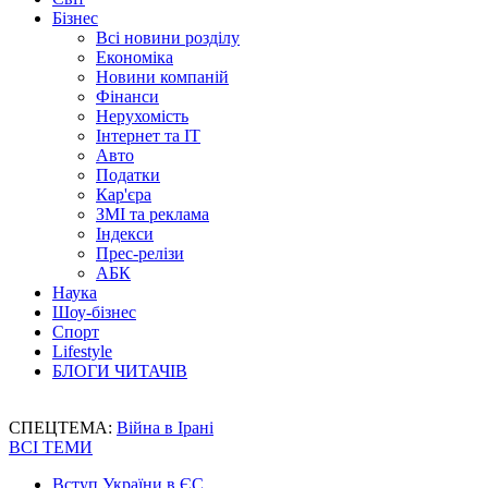
Бізнес
Всі новини розділу
Економіка
Новини компаній
Фінанси
Нерухомість
Інтернет та IT
Авто
Податки
Кар'єра
ЗМІ та реклама
Індекси
Прес-релізи
АБК
Наука
Шоу-бізнес
Спорт
Lifestyle
БЛОГИ ЧИТАЧІВ
СПЕЦТЕМА:
Війна в Ірані
ВСІ ТЕМИ
Вступ України в ЄС