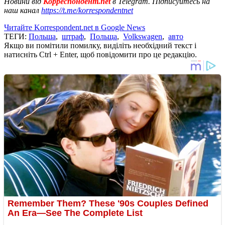
Новини від
Корреспондент.net
в Telegram. Підписуйтесь на
наш канал
https://t.me/korrespondentnet
Читайте Korrespondent.net в Google News
ТЕГИ:
Польша
,
штраф
,
Польща
,
Volkswagen
,
авто
Якщо ви помітили помилку, виділіть необхідний текст і
натисніть Ctrl + Enter, щоб повідомити про це редакцію.