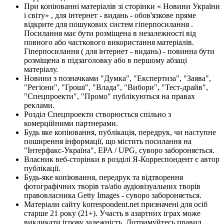
При копіюванні матеріалів зі сторінки « Новини України
і світу» , для інтернет - видань - обов'язкове пряме
відкрите для пошукових систем гіперпосилання .
Посилання має бути розміщена в незалежності від
повного або часткового використання матеріалів.
Гіперпосилання ( для інтернет - видань) - повинна бути
розміщена в підзаголовку або в першому абзаці
матеріалу.
Новини з позначками "Думка", "Експертиза", "Заява",
"Регіони", "Гроші", "Влада", "Вибори", "Тест-драйв",
"Спецпроекти", "Промо" публікуються на правах
реклами.
Розділ Спецпроекти створюється спільно з
комерційними партнерами.
Будь яке копіювання, публікація, передрук, чи наступне
поширення інформації, що містить посилання на
"Інтерфакс-Україна", EPA / UPG, суворо забороняється.
Власник веб-сторінки в розділі Я-Корреспондент є автор
публікації.
Будь-яке копіювання, передрук та відтворення
фотографічних творів та/або аудіовізуальних творів
правовласника Getty Images - суворо забороняється.
Матеріали сайту korrespondent.net призначені для осіб
старше 21 року (21+). Участь в азартних іграх може
викликати ігрову залежність. Дотримуйтесь правил