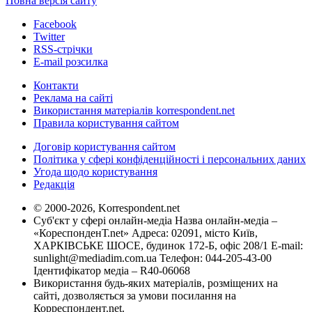
Повна версія сайту
Facebook
Twitter
RSS-стрічки
E-mail розсилка
Контакти
Реклама на сайті
Використання матеріалів korrespondent.net
Правила користування сайтом
Договір користування сайтом
Політика у сфері конфіденційності і персональних даних
Угода щодо користування
Редакція
© 2000-2026, Korrespondent.net
Суб'єкт у сфері онлайн-медіа Назва онлайн-медіа –
«КореспонденТ.net» Адреса: 02091, місто Київ,
ХАРКІВСЬКЕ ШОСЕ, будинок 172-Б, офіс 208/1 E-mail:
sunlight@mediadim.com.ua
Телефон: 044-205-43-00
Ідентифікатор медіа – R40-06068
Використання будь-яких матеріалів, розміщених на
сайті, дозволяється за умови посилання на
Корреспондент.net.