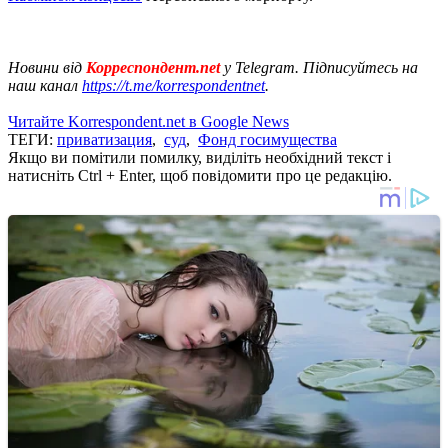
Новини від
Корреспондент.net
у Telegram. Підписуйтесь на
наш канал
https://t.me/korrespondentnet
.
Читайте Korrespondent.net в Google News
ТЕГИ:
приватизация
,
суд
,
Фонд госимущества
Якщо ви помітили помилку, виділіть необхідний текст і
натисніть Ctrl + Enter, щоб повідомити про це редакцію.