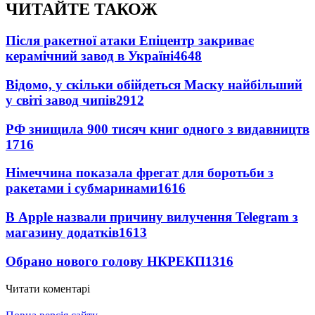
ЧИТАЙТЕ ТАКОЖ
Після ракетної атаки Епіцентр закриває
керамічний завод в Україні
4648
Відомо, у скільки обійдеться Маску найбільший
у світі завод чипів
2912
РФ знищила 900 тисяч книг одного з видавництв
1716
Німеччина показала фрегат для боротьби з
ракетами і субмаринами
1616
В Apple назвали причину вилучення Telegram з
магазину додатків
1613
Обрано нового голову НКРЕКП
1316
Читати коментарі