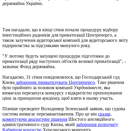
держмайна України.
Там нагадали, що в кінці січня почали процедуру відбору
інвестиційних радників для приватизації Центренерго, а
також залучення аудиторської компанії для аудиторського звіту
підприємства за підсумками минулого року.
"У лютому будуть запущені процедури підготовки до
приватизації ряду наступних об'єктів великої приватизації", -
зазначає Фонд держмайна.
Нагадаємо, 31 січня повідомлялося, що Господарський суд
Києва
заборонив приватизувати Центренерго
. Таке рішення
було прийнято за позовом компанії
Укрдонінвест,
яка
вимагала перезапуск конкурсу з відкритістю пропонування
ціни за принципом аукціону, щоб взяти в ньому участь.
Пізніше президент Володимир Зеленський заявив, що судова
система вимагає перезавантаження. Про це він
сказав,
коментуючи аналогічне рішення
Шостого апеляційного
адміністративного суду Києва, який
заборонив розпочату
Кабміном концесію
Херсонського морпорту.