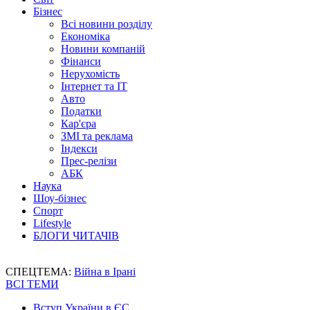
Бізнес
Всі новини розділу
Економіка
Новини компаній
Фінанси
Нерухомість
Інтернет та IT
Авто
Податки
Кар'єра
ЗМІ та реклама
Індекси
Прес-релізи
АБК
Наука
Шоу-бізнес
Спорт
Lifestyle
БЛОГИ ЧИТАЧІВ
СПЕЦТЕМА:
Війна в Ірані
ВСІ ТЕМИ
Вступ України в ЄС