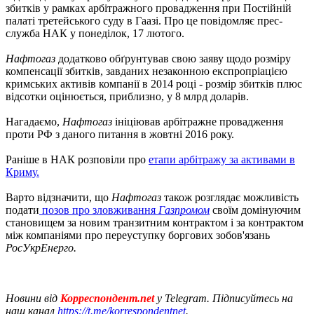
збитків у рамках арбітражного провадження при Постійній
палаті третейського суду в Гаазі. Про це повідомляє прес-
служба НАК у понеділок, 17 лютого.
Нафтогаз
додатково обґрунтував свою заяву щодо розміру
компенсації збитків, завданих незаконною експропріацією
кримських активів компанії в 2014 році - розмір збитків плюс
відсотки оцінюється, приблизно, у 8 млрд доларів.
Нагадаємо,
Нафтогаз
ініціював арбітражне провадження
проти РФ з даного питання в жовтні 2016 року.
Раніше в НАК розповіли про
етапи арбітражу за активами в
Криму.
Варто відзначити, що
Нафтогаз
також розглядає можливість
подати
позов про зловживання
Газпромом
своїм домінуючим
становищем за новим транзитним контрактом і за контрактом
між компаніями про переуступку боргових зобов'язань
РосУкрЕнерго.
Новини від
Корреспондент.net
у Telegram. Підписуйтесь на
наш канал
https://t.me/korrespondentnet
.