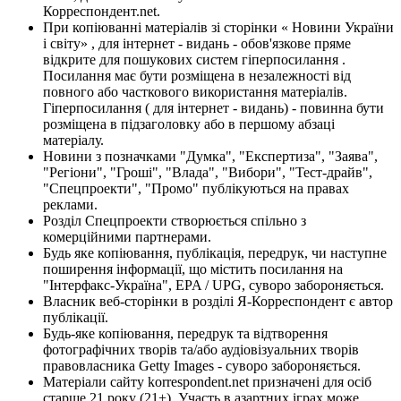
Корреспондент.net.
При копіюванні матеріалів зі сторінки « Новини України
і світу» , для інтернет - видань - обов'язкове пряме
відкрите для пошукових систем гіперпосилання .
Посилання має бути розміщена в незалежності від
повного або часткового використання матеріалів.
Гіперпосилання ( для інтернет - видань) - повинна бути
розміщена в підзаголовку або в першому абзаці
матеріалу.
Новини з позначками "Думка", "Експертиза", "Заява",
"Регіони", "Гроші", "Влада", "Вибори", "Тест-драйв",
"Спецпроекти", "Промо" публікуються на правах
реклами.
Розділ Спецпроекти створюється спільно з
комерційними партнерами.
Будь яке копіювання, публікація, передрук, чи наступне
поширення інформації, що містить посилання на
"Інтерфакс-Україна", EPA / UPG, суворо забороняється.
Власник веб-сторінки в розділі Я-Корреспондент є автор
публікації.
Будь-яке копіювання, передрук та відтворення
фотографічних творів та/або аудіовізуальних творів
правовласника Getty Images - суворо забороняється.
Матеріали сайту korrespondent.net призначені для осіб
старше 21 року (21+). Участь в азартних іграх може