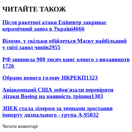
ЧИТАЙТЕ ТАКОЖ
Після ракетної атаки Епіцентр закриває
керамічний завод в Україні
4666
Відомо, у скільки обійдеться Маску найбільший
у світі завод чипів
2955
РФ знищила 900 тисяч книг одного з видавництв
1726
Обрано нового голову НКРЕКП
1323
Авіакомпанії США зобов'язали перевірити
літаки Boeing на наявність тріщин
1303
ЗПЕК стала лідером за темпами зростання
імпорту дизпального - група А-95
832
Читати коментарі