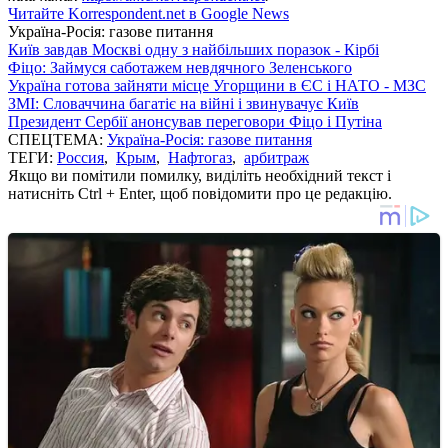
Читайте Korrespondent.net в Google News
Україна-Росія: газове питання
Київ завдав Москві одну з найбільших поразок - Кірбі
Фіцо: Займуся саботажем невдячного Зеленського
Україна готова зайняти місце Угорщини в ЄС і НАТО - МЗС
ЗМІ: Словаччина багатіє на війні і звинувачує Київ
Президент Сербії анонсував переговори Фіцо і Путіна
СПЕЦТЕМА:
Україна-Росія: газове питання
ТЕГИ:
Россия
,
Крым
,
Нафтогаз
,
арбитраж
Якщо ви помітили помилку, виділіть необхідний текст і
натисніть Ctrl + Enter, щоб повідомити про це редакцію.