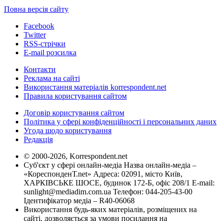
Повна версія сайту
Facebook
Twitter
RSS-стрічки
E-mail розсилка
Контакти
Реклама на сайті
Використання матеріалів korrespondent.net
Правила користування сайтом
Договір користування сайтом
Політика у сфері конфіденційності і персональних даних
Угода щодо користування
Редакція
© 2000-2026, Korrespondent.net
Суб'єкт у сфері онлайн-медіа Назва онлайн-медіа –
«КореспонденТ.net» Адреса: 02091, місто Київ,
ХАРКІВСЬКЕ ШОСЕ, будинок 172-Б, офіс 208/1 E-mail:
sunlight@mediadim.com.ua
Телефон: 044-205-43-00
Ідентифікатор медіа – R40-06068
Використання будь-яких матеріалів, розміщених на
сайті, дозволяється за умови посилання на