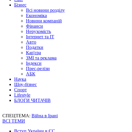
Бізнес
Всі новини розділу
Економіка
Новини компаній
Фінанси
Нерухомість
Інтернет та IT
Авто
Податки
Кар'єра
ЗМІ та реклама
Індекси
Прес-релізи
АБК
Наука
Шоу-бізнес
Спорт
Lifestyle
БЛОГИ ЧИТАЧІВ
СПЕЦТЕМА:
Війна в Ірані
ВСІ ТЕМИ
Вступ України в ЄС